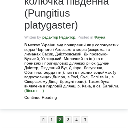
колючка південна
(Pungitius
platygaster)
Written by
редактор Редактор
. Posted in
Фауна
В межах України вид поширений як у солонуватих
водах Чорного і Азовського морів (зокрема і в
лиманах Сасик, Дністровський, Дніпровсько-
Бузький, Утлюцький, Молочний та ін.) та в
пониззях і пригирлових ділянках річок (Дунай,
Дністер, Південний Буг, Дніпро, Лозуватка,
Обитічна, Берда і ін.), так і в прісних водоймах (у
водосховищах Дніпра, в Росі, Сулі, Пслі та ін., в
Сіверському Дінці, Деркулі тощо). Також була
виявлена в гирловій ділянці р. Кача, в оз. Багайли.
(більше…)
Continue Reading
1
2
3
4