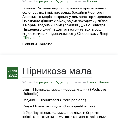
Written by
редактор Редактор
. Posted in
Фауна
В межах України вид поширений у прибережних
солонуватих і прісних водах басейнів Чорного і
Азовського морів, зокрема у лиманах, пригирлових
і гирлових ділянках річок, звідки заходить у зв’язані
з морем водойми і ріки (пониззя Дунаю, Дністра,
Південного Бугу), в Дніпрі зустрічається в усіх
водосховищах, відзначається у Сіверському Дінці.
(більше…)
Continue Reading
Пірникоза мала
04 Лют
2022
Written by
редактор Редактор
. Posted in
Наука
,
Фауна
Вид – Пірникоза мала (Норець малий) (Podiceps
Ruficollis)
Родина – Пірникозові (Podicipedidae)
Ряд – Пірникозоподібні (Podicipediformes)
В Україну пірникоза мала прилітає в березні —
квітні, але завдяки тому, що частина птахів зимує в