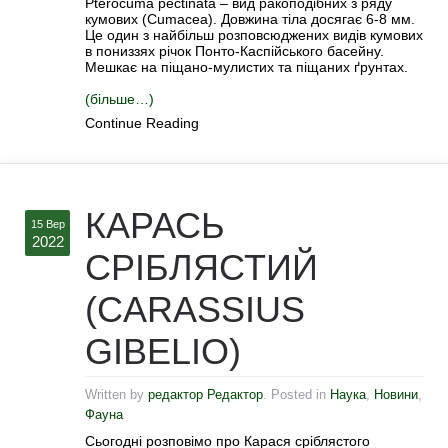
Pterocuma pectinata – вид ракоподібних з ряду
кумових (Cumacea). Довжина тіла досягає 6-8 мм.
Це один з найбільш розповсюджених видів кумових
в пониззях річок Понто-Каспійського басейну.
Мешкає на піщано-мулистих та піщаних ґрунтах.
(більше…)
Continue Reading
КАРАСЬ
15 Вер
2022
СРІБЛЯСТИЙ
(CARASSIUS
GIBELIO)
Written by
редактор Редактор
. Posted in
Наука
,
Новини
,
Фауна
Сьогодні розповімо про Карася сріблястого