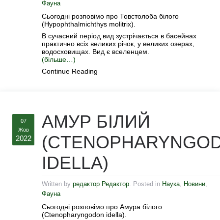
Фауна
Сьогодні розповімо про Товстолоба білого
(Hypophthalmichthys molitrix).
В сучасний період вид зустрічається в басейнах
практично всіх великих річок, у великих озерах,
водосховищах. Вид є вселенцем.
(більше…)
Continue Reading
АМУР БІЛИЙ
07
Жов
(CTENOPHARYNGO
2022
IDELLA)
Written by
редактор Редактор
. Posted in
Наука
,
Новини
,
Фауна
Сьогодні розповімо про Амура білого
(Ctenopharyngodon idella).