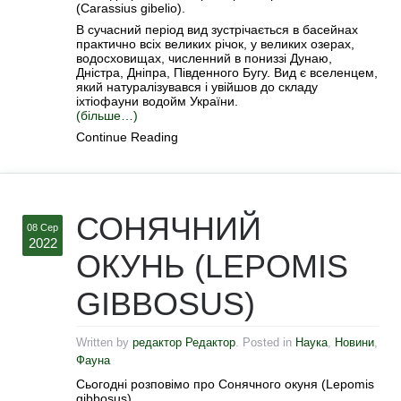
(Carassius gibelio).
В сучасний період вид зустрічається в басейнах
практично всіх великих річок, у великих озерах,
водосховищах, численний в пониззі Дунаю,
Дністра, Дніпра, Південного Бугу. Вид є вселенцем,
який натуралізувався і увійшов до складу
іхтіофауни водойм України.
(більше…)
Continue Reading
СОНЯЧНИЙ
08 Сер
2022
ОКУНЬ (LEPOMIS
GIBBOSUS)
Written by
редактор Редактор
. Posted in
Наука
,
Новини
,
Фауна
Сьогодні розповімо про Сонячного окуня (Lepomis
gibbosus).