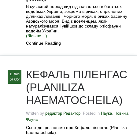
В сучасний період вид відзначається в багатьох
водоймах України, зокрема в річках, опріснених
ділянках лиманів і Чорного моря, в річках басейну
Азовського моря. Вид є вселенцем, який
натуралізувався і увійшов до складу іхтіофауни
водойм України.
(більше…)
Continue Reading
КЕФАЛЬ ПІЛЕНГАС
11 Лип
2022
(PLANILIZA
HAEMATOCHEILA)
Written by
редактор Редактор
. Posted in
Наука
,
Новини
,
Фауна
Сьогодні розповімо про Кефаль піленгас (Planiliza
haematocheila).