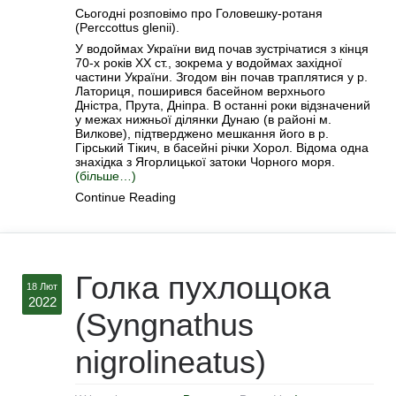
Сьогодні розповімо про Головешку-ротаня
(Perccottus glenii).
У водоймах України вид почав зустрічатися з кінця
70-х років ХХ ст., зокрема у водоймах західної
частини України. Згодом він почав траплятися у р.
Латориця, поширився басейном верхнього
Дністра, Прута, Дніпра. В останні роки відзначений
у межах нижньої ділянки Дунаю (в районі м.
Вилкове), підтверджено мешкання його в р.
Гірський Тікич, в басейні річки Хорол. Відома одна
знахідка з Ягорлицької затоки Чорного моря.
(більше…)
Continue Reading
Голка пухлощока
18 Лют
2022
(Syngnathus
nigrolineatus)