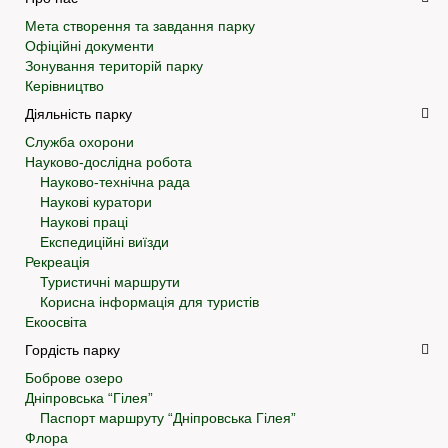
Мета створення та завдання парку
Офіційні документи
Зонування територій парку
Керівництво
Діяльність парку
Служба охорони
Науково-дослідна робота
Науково-технічна рада
Наукові куратори
Наукові праці
Експедиційні виїзди
Рекреація
Туристичні маршрути
Корисна інформація для туристів
Екоосвіта
Гордість парку
Боброве озеро
Дніпровська “Гілея”
Паспорт маршруту “Дніпровська Гілея”
Флора