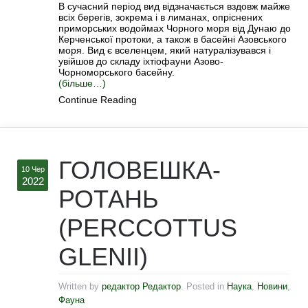
В сучасний період вид відзначається вздовж майже
всіх берегів, зокрема і в лиманах, опріснених
приморських водоймах Чорного моря від Дунаю до
Керченської протоки, а також в басейні Азовського
моря. Вид є вселенцем, який натуралізувався і
увійшов до складу іхтіофауни Азово-
Чорноморського басейну.
(більше…)
Continue Reading
ГОЛОВЕШКА-
10 Чер
2022
РОТАНЬ
(PERCCOTTUS
GLENII)
Written by
редактор Редактор
. Posted in
Наука
,
Новини
,
Фауна