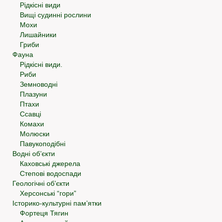
Рідкісні види
Вищі судинні рослини
Мохи
Лишайники
Гриби
Фауна
Рідкісні види.
Риби
Земноводні
Плазуни
Птахи
Ссавці
Комахи
Молюски
Павукоподібні
Водні об’єкти
Каховські джерела
Степові водоспади
Геологічні об’єкти
Херсонські “гори”
Історико-культурні пам’ятки
Фортеця Тягин