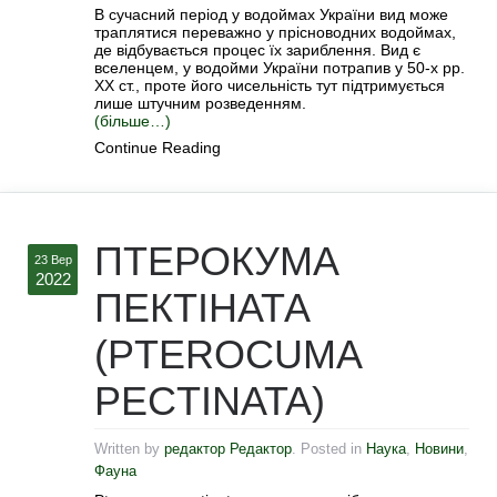
В сучасний період у водоймах України вид може
траплятися переважно у прісноводних водоймах,
де відбувається процес їх зариблення. Вид є
вселенцем, у водойми України потрапив у 50-х рр.
ХХ ст., проте його чисельність тут підтримується
лише штучним розведенням.
(більше…)
Continue Reading
ПТЕРОКУМА
23 Вер
2022
ПЕКТІНАТА
(PTEROCUMA
PECTINATA)
Written by
редактор Редактор
. Posted in
Наука
,
Новини
,
Фауна