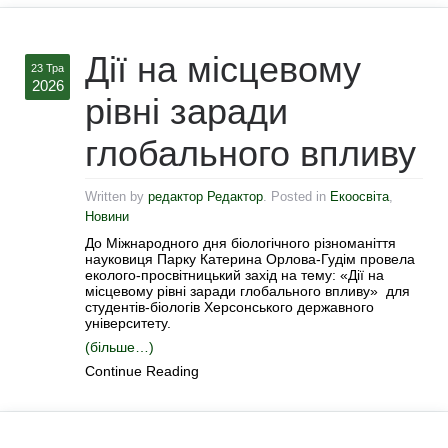
Дії на місцевому
23 Тра
2026
рівні заради
глобального впливу
Written by
редактор Редактор
. Posted in
Екоосвіта
,
Новини
До Міжнародного дня біологічного різноманіття
науковиця Парку Катерина Орлова-Гудім провела
еколого-просвітницький захід на тему: «Дії на
місцевому рівні заради глобального впливу» для
студентів-біологів Херсонського державного
університету.
(більше…)
Continue Reading