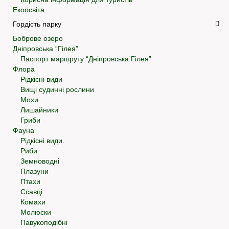
Екоосвіта
Гордість парку
Боброве озеро
Дніпровська “Гілея”
Паспорт маршруту “Дніпровська Гілея”
Флора
Рідкісні види
Вищі судинні рослини
Мохи
Лишайники
Гриби
Фауна
Рідкісні види.
Риби
Земноводні
Плазуни
Птахи
Ссавці
Комахи
Молюски
Павукоподібні