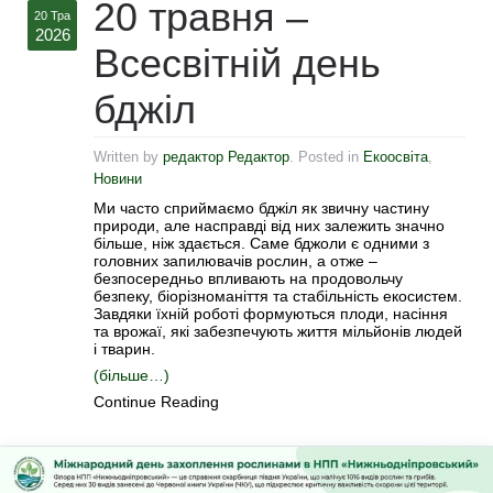
20 травня –
20 Тра
2026
Всесвітній день
бджіл
Written by
редактор Редактор
. Posted in
Екоосвіта
,
Новини
Ми часто сприймаємо бджіл як звичну частину
природи, але насправді від них залежить значно
більше, ніж здається. Саме бджоли є одними з
головних запилювачів рослин, а отже –
безпосередньо впливають на продовольчу
безпеку, біорізноманіття та стабільність екосистем.
Завдяки їхній роботі формуються плоди, насіння
та врожаї, які забезпечують життя мільйонів людей
і тварин.
(більше…)
Continue Reading