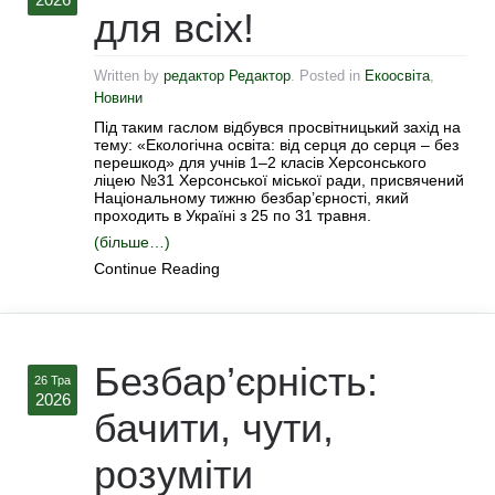
для всіх!
Written by
редактор Редактор
. Posted in
Екоосвіта
,
Новини
Під таким гаслом відбувся просвітницький захід на
тему: «Екологічна освіта: від серця до серця – без
перешкод» для учнів 1–2 класів Херсонського
ліцею №31 Херсонської міської ради, присвячений
Національному тижню безбар’єрності, який
проходить в Україні з 25 по 31 травня.
(більше…)
Continue Reading
Безбар’єрність:
26 Тра
2026
бачити, чути,
розуміти