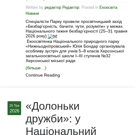
Written by
редактор Редактор
. Posted in
Екоосвіта
,
Новини
Спеціалісти Парку провели просвітницький захід
«Безбар’єрність: бачити, чути, розуміти» у межах
Національного тижня безбар’єрності (25–31 травня
2026 року)
Екоосвітянка Національного природного парку
«Нижньодніпровський» Юлія Бондар організувала
особливу зустріч для учнів 5–8 класів Херсонської
загальноосвітньої школи І–ІІІ ступенів №32
Херсонської міської ради.
(більше…)
Continue Reading
«Долоньки
25 Тра
2026
дружби»: у
Національний