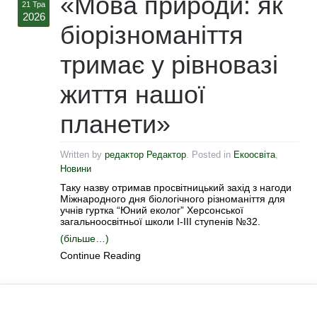
«Мова природи: як
21 Тра
2026
біорізноманіття
тримає у рівновазі
життя нашої
планети»
Written by
редактор Редактор
. Posted in
Екоосвіта
,
Новини
Таку назву отримав просвітницький захід з нагоди
Міжнародного дня біологічного різноманіття для
учнів гуртка “Юний еколог” Херсонської
загальноосвітньої школи І-ІІІ ступенів №32.
(більше…)
Continue Reading