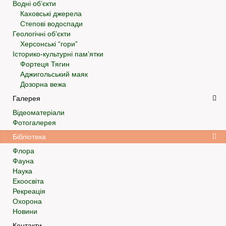
Водні об’єкти
Каховські джерела
Степові водоспади
Геологічні об’єкти
Херсонські “гори”
Історико-культурні пам’ятки
Фортеця Тягин
Аджигольський маяк
Дозорна вежа
Галерея
Відеоматеріали
Фотогалерея
Бібліотека
Флора
Фауна
Наука
Екоосвіта
Рекреація
Охорона
Новини
Контакти