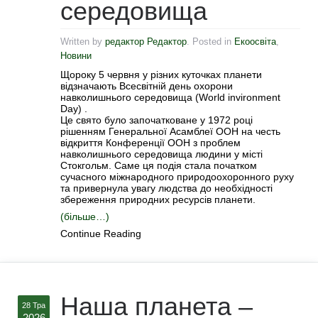
середовища
Written by
редактор Редактор
. Posted in
Екоосвіта
,
Новини
Щороку 5 червня у різних куточках планети
відзначають Всесвітній день охорони
навколишнього середовища (World invironment
Day) .
Це свято було започатковане у 1972 році
рішенням Генеральної Асамблеї ООН на честь
відкриття Конференції ООН з проблем
навколишнього середовища людини у місті
Стокгольм. Саме ця подія стала початком
сучасного міжнародного природоохоронного руху
та привернула увагу людства до необхідності
збереження природних ресурсів планети.
(більше…)
Continue Reading
Наша планета –
28 Тра
2026