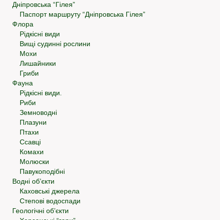
Дніпровська “Гілея”
Паспорт маршруту “Дніпровська Гілея”
Флора
Рідкісні види
Вищі судинні рослини
Мохи
Лишайники
Гриби
Фауна
Рідкісні види.
Риби
Земноводні
Плазуни
Птахи
Ссавці
Комахи
Молюски
Павукоподібні
Водні об’єкти
Каховські джерела
Степові водоспади
Геологічні об’єкти