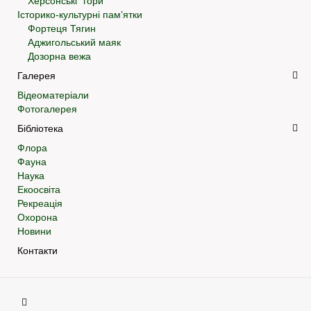
Херсонські “гори”
Історико-культурні пам’ятки
Фортеця Тягин
Аджигольський маяк
Дозорна вежа
Галерея
Відеоматеріали
Фотогалерея
Бібліотека
Флора
Фауна
Наука
Екоосвіта
Рекреація
Охорона
Новини
Контакти