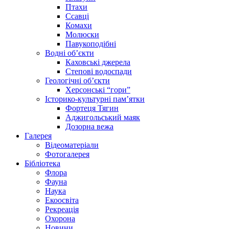
Птахи
Ссавці
Комахи
Молюски
Павукоподібні
Водні об’єкти
Каховські джерела
Степові водоспади
Геологічні об’єкти
Херсонські “гори”
Історико-культурні пам’ятки
Фортеця Тягин
Аджигольський маяк
Дозорна вежа
Галерея
Відеоматеріали
Фотогалерея
Бібліотека
Флора
Фауна
Наука
Екоосвіта
Рекреація
Охорона
Новини