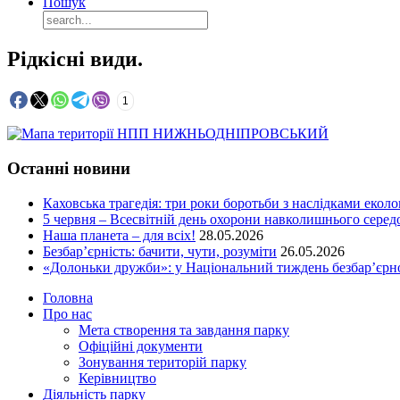
Пошук
Рідкісні види.
1
Останні новини
Каховська трагедія: три роки боротьби з наслідками еколо
5 червня – Всесвітній день охорони навколишнього сере
Наша планета – для всіх!
28.05.2026
Безбар’єрність: бачити, чути, розуміти
26.05.2026
«Долоньки дружби»: у Національний тиждень безбар’єрно
Головна
Про нас
Мета створення та завдання парку
Офіційні документи
Зонування територій парку
Керівництво
Діяльність парку