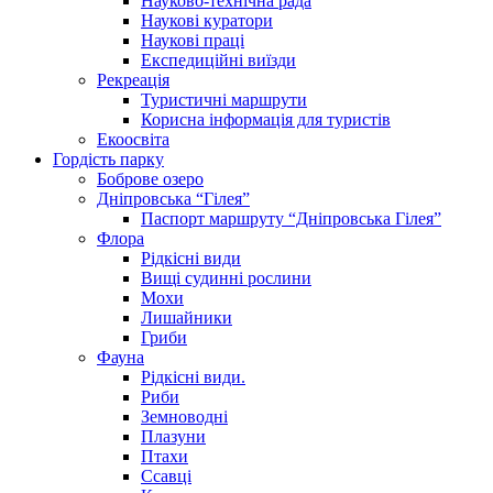
Науково-технічна рада
Наукові куратори
Наукові праці
Експедиційні виїзди
Рекреація
Туристичні маршрути
Корисна інформація для туристів
Екоосвіта
Гордість парку
Боброве озеро
Дніпровська “Гілея”
Паспорт маршруту “Дніпровська Гілея”
Флора
Рідкісні види
Вищі судинні рослини
Мохи
Лишайники
Гриби
Фауна
Рідкісні види.
Риби
Земноводні
Плазуни
Птахи
Ссавці