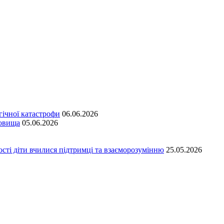
гічної катастрофи
06.06.2026
довища
05.06.2026
сті діти вчилися підтримці та взаєморозумінню
25.05.2026