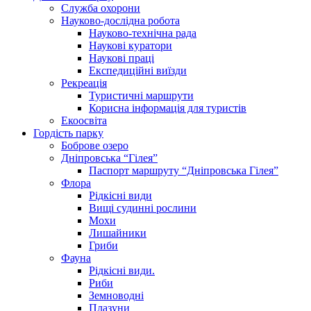
Служба охорони
Науково-дослідна робота
Науково-технічна рада
Наукові куратори
Наукові праці
Експедиційні виїзди
Рекреація
Туристичні маршрути
Корисна інформація для туристів
Екоосвіта
Гордість парку
Боброве озеро
Дніпровська “Гілея”
Паспорт маршруту “Дніпровська Гілея”
Флора
Рідкісні види
Вищі судинні рослини
Мохи
Лишайники
Гриби
Фауна
Рідкісні види.
Риби
Земноводні
Плазуни