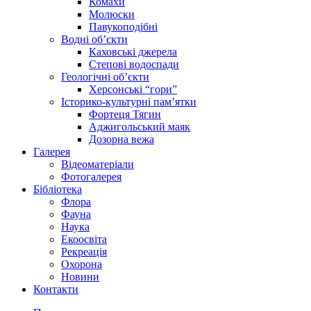
Комахи
Молюски
Павукоподібні
Водні об’єкти
Каховські джерела
Степові водоспади
Геологічні об’єкти
Херсонські “гори”
Історико-культурні пам’ятки
Фортеця Тягин
Аджигольський маяк
Дозорна вежа
Галерея
Відеоматеріали
Фотогалерея
Бібліотека
Флора
Фауна
Наука
Екоосвіта
Рекреація
Охорона
Новини
Контакти