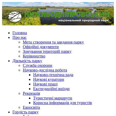
Головна
Про нас
Мета створення та завдання парку
Офіційні документи
Зонування територій парку
Керівництво
Діяльність парку
Служба охорони
Науково-дослідна робота
Науково-технічна рада
Наукові куратори
Наукові праці
Експедиційні виїзди
Рекреація
Туристичні маршрути
Корисна інформація для туристів
Екоосвіта
Гордість парку