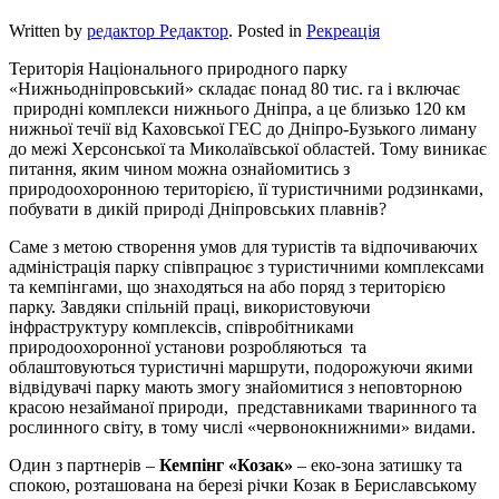
Written by
редактор Редактор
. Posted in
Рекреація
Територія Національного природного парку
«Нижньодніпровський» складає понад 80 тис. га і включає
природні комплекси нижнього Дніпра, а це близько 120 км
нижньої течії від Каховської ГЕС до Дніпро-Бузького лиману
до межі Херсонської та Миколаївської областей. Тому виникає
питання, яким чином можна ознайомитись з
природоохоронною територією, її туристичними родзинками,
побувати в дикій природі Дніпровських плавнів?
Саме з метою створення умов для туристів та відпочиваючих
адміністрація парку співпрацює з туристичними комплексами
та кемпінгами, що знаходяться на або поряд з територією
парку. Завдяки спільній праці, використовуючи
інфраструктуру комплексів, співробітниками
природоохоронної установи розробляються та
облаштовуються туристичні маршрути, подорожуючи якими
відвідувачі парку мають змогу знайомитися з неповторною
красою незайманої природи, представниками тваринного та
рослинного світу, в тому числі «червонокнижними» видами.
Один з партнерів –
Кемпінг «Козак»
– еко-зона затишку та
спокою, розташована на березі річки Козак в Бериславському