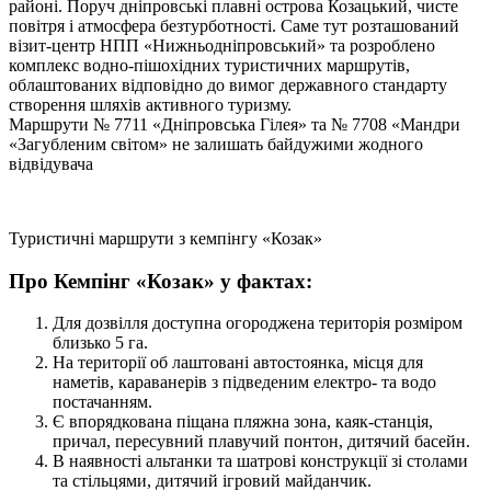
районі. Поруч дніпровські плавні острова Козацький, чисте
повітря і атмосфера безтурботності. Саме тут розташований
візит-центр НПП «Нижньодніпровський» та розроблено
комплекс водно-пішохідних туристичних маршрутів,
облаштованих відповідно до вимог державного стандарту
створення шляхів активного туризму.
Маршрути № 7711 «Дніпровська Гілея» та № 7708 «Мандри
«Загубленим світом» не залишать байдужими жодного
відвідувача
Туристичні маршрути з кемпінгу «Козак»
Про Кемпiнг «Козак» у фактах:
Для дозвілля доступна огороджена територія розміром
близько 5 га.
На території об лаштовані автостоянка, місця для
наметів, караванерів з підведеним електро- та водо
постачанням.
Є впорядкована піщана пляжна зона, каяк-станція,
причал, пересувний плавучий понтон, дитячий басейн.
В наявності альтанки та шатрові конструкції зі столами
та стільцями, дитячий ігровий майданчик.