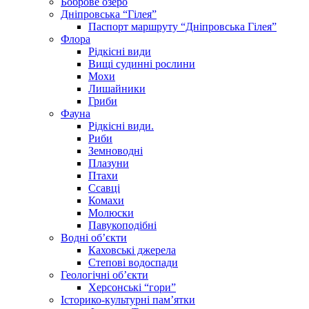
Боброве озеро
Дніпровська “Гілея”
Паспорт маршруту “Дніпровська Гілея”
Флора
Рідкісні види
Вищі судинні рослини
Мохи
Лишайники
Гриби
Фауна
Рідкісні види.
Риби
Земноводні
Плазуни
Птахи
Ссавці
Комахи
Молюски
Павукоподібні
Водні об’єкти
Каховські джерела
Степові водоспади
Геологічні об’єкти
Херсонські “гори”
Історико-культурні пам’ятки