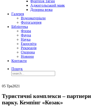
Фортеця Тягин
Аджигольський маяк
Дозорна вежа
Галерея
Відеоматеріали
Фотогалерея
Бібліотека
Флора
Фауна
Наука
Екоосвіта
Рекреація
Охорона
Новини
Контакти
Пошук
05 Тра
2021
Туристичні комплекси – партнери
парку. Кемпінг «Козак»