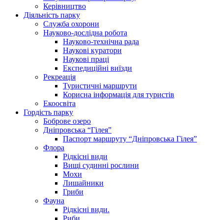
Керівництво
Діяльність парку
Служба охорони
Науково-дослідна робота
Науково-технічна рада
Наукові куратори
Наукові праці
Експедиційні виїзди
Рекреація
Туристичні маршрути
Корисна інформація для туристів
Екоосвіта
Гордість парку
Боброве озеро
Дніпровська “Гілея”
Паспорт маршруту “Дніпровська Гілея”
Флора
Рідкісні види
Вищі судинні рослини
Мохи
Лишайники
Гриби
Фауна
Рідкісні види.
Риби