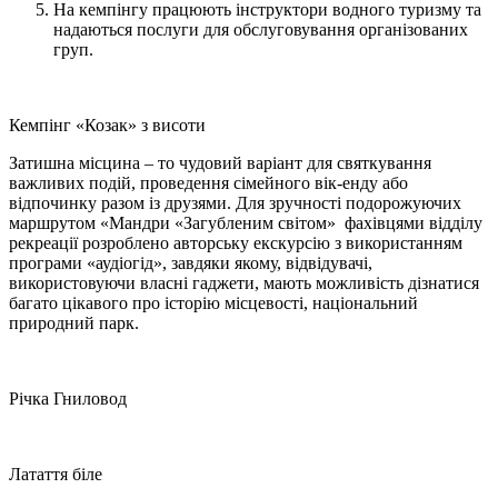
На кемпінгу працюють інструктори водного туризму та
надаються послуги для обслуговування організованих
груп.
Кемпінг «Козак» з висоти
Затишна місцина – то чудовий варіант для святкування
важливих подій, проведення сімейного вік-енду або
відпочинку разом із друзями. Для зручності подорожуючих
маршрутом «Мандри «Загубленим світом» фахівцями відділу
рекреації розроблено авторську екскурсію з використанням
програми «аудіогід», завдяки якому, відвідувачі,
використовуючи власні гаджети, мають можливість дізнатися
багато цікавого про історію місцевості, національний
природний парк.
Річка Гниловод
Латаття біле