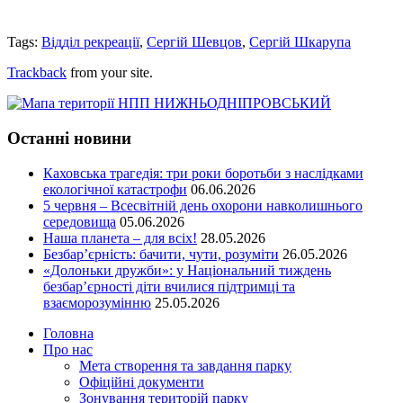
Tags:
Відділ рекреації
,
Сергій Шевцов
,
Сергій Шкарупа
Trackback
from your site.
Останні новини
Каховська трагедія: три роки боротьби з наслідками
екологічної катастрофи
06.06.2026
5 червня – Всесвітній день охорони навколишнього
середовища
05.06.2026
Наша планета – для всіх!
28.05.2026
Безбар’єрність: бачити, чути, розуміти
26.05.2026
«Долоньки дружби»: у Національний тиждень
безбар’єрності діти вчилися підтримці та
взаєморозумінню
25.05.2026
Головна
Про нас
Мета створення та завдання парку
Офіційні документи
Зонування територій парку