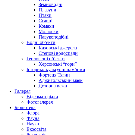
Земноводні
Плазуни
Птахи
Ссавці
Комахи
Молюски
Павукоподібні
Водні об’єкти
Каховські джерела
Степові водоспади
Геологічні об’єкти
Херсонські “гори”
Історико-культурні пам’ятки
Фортеця Тягин
Аджигольський маяк
Дозорна вежа
Галерея
Відеоматеріали
Фотогалерея
Бібліотека
Флора
Фауна
Наука
Екоосвіта
Рекреація