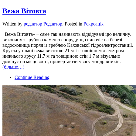
Вежа Вітовта
Written by
редактор Редактор
. Posted in
Рекреація
«Вежа Вітовта» – саме так називають відвідувачі цю величну,
виконану з грубого каменю споруду, що височіє на березі
водосховища поряд із греблею Каховської гідроелектростанції.
Кругла у плані вежа висотою 21 м із зовнішнім діаметром
нижнього ярусу 11,7 м та товщиною стін 1,7 м візуально
домінує на місцевості, привертаючи увагу мандрівників.
(більше…)
Continue Reading