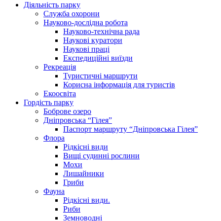
Діяльність парку
Служба охорони
Науково-дослідна робота
Науково-технічна рада
Наукові куратори
Наукові праці
Експедиційні виїзди
Рекреація
Туристичні маршрути
Корисна інформація для туристів
Екоосвіта
Гордість парку
Боброве озеро
Дніпровська “Гілея”
Паспорт маршруту “Дніпровська Гілея”
Флора
Рідкісні види
Вищі судинні рослини
Мохи
Лишайники
Гриби
Фауна
Рідкісні види.
Риби
Земноводні