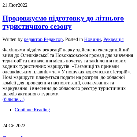
21 Лют
2022
Продовжуємо підготовку до літнього
туристичного сезону
Written by
редактор Редактор
. Posted in
Новини
,
Рекреація
Фахівцями відділу рекреації парку здійснено експедиційний
виїзд до Олешківської та Новокаховської громад для вивчення
території та визначення місць початку та закінчення нових
водних туристичних маршрутів «Таємниці та принади
олешківських плавнів» та « У пошуках корсунських історій».
Нові маршрути планується подати на розгряд до обласної
комісії для проведення паспортизації, ознакування та
маркування і внесення до обласного реєстру туристичних
шляхів активного туризму.
(більше…)
Continue Reading
24 Січ
2022