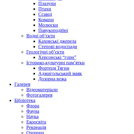
Плазуни
Птахи
Ссавці
Комахи
Молюски
Павукоподібні
Водні об’єкти
Каховські джерела
Степові водоспади
Геологічні об’єкти
Херсонські “гори”
Історико-культурні пам’ятки
Фортеця Тягин
Аджигольський маяк
Дозорна вежа
Галерея
Відеоматеріали
Фотогалерея
Бібліотека
Флора
Фауна
Наука
Екоосвіта
Рекреація
Охорона