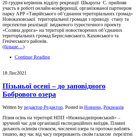
20 грудня керівник відділу рекреації Шкарупа С. прийняв
участь в роботі онлайн-конференції, організованої партнером
парку АРР «Таврійського об’єднання територіальних громад»
Новокаховської територіальної громади з приводу стану та
перспектив реалізації іміджевого туристичного проекту
«Соляна дорога» на території новостворених об’єднаних
територіальних громад Бериславського, Каховського та
Генічеського районів.
(більше…)
Continue Reading
18 Лис
2021
Пізьньої осені – до заповідного
Бобрового озера
Written by
редактор Редактор
. Posted in
Новини
,
Рекреація
Пізня осінь на території НПП «Нижньодніпровський» –
зручний час для організації експедиційних виїздів. Плавні
дихають осіннім спокоєм, численні озера та протоки ваблять
тишею, яку час від часу переривають своїм галасом перелітні