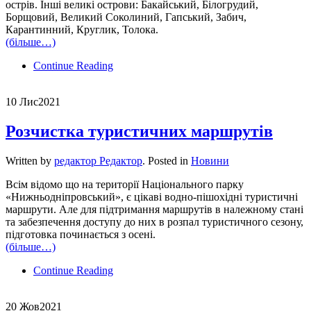
острів. Інші великі острови: Бакайський, Білогрудий,
Борщовий, Великий Соколиний, Гапський, Забич,
Карантинний, Круглик, Толока.
(більше…)
Continue Reading
10 Лис
2021
Розчистка туристичних маршрутів
Written by
редактор Редактор
. Posted in
Новини
Всім відомо що на території Національного парку
«Нижньодніпровський», є цікаві водно-пішохідні туристичні
маршрути. Але для підтримання маршрутів в належному стані
та забезпечення доступу до них в розпал туристичного сезону,
підготовка починається з осені.
(більше…)
Continue Reading
20 Жов
2021