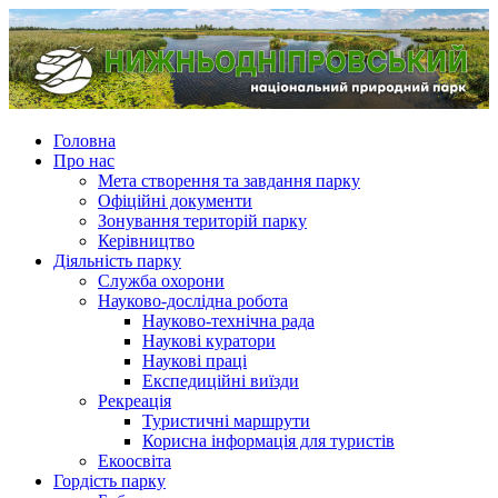
Головна
Про нас
Мета створення та завдання парку
Офіційні документи
Зонування територій парку
Керівництво
Діяльність парку
Служба охорони
Науково-дослідна робота
Науково-технічна рада
Наукові куратори
Наукові праці
Експедиційні виїзди
Рекреація
Туристичні маршрути
Корисна інформація для туристів
Екоосвіта
Гордість парку