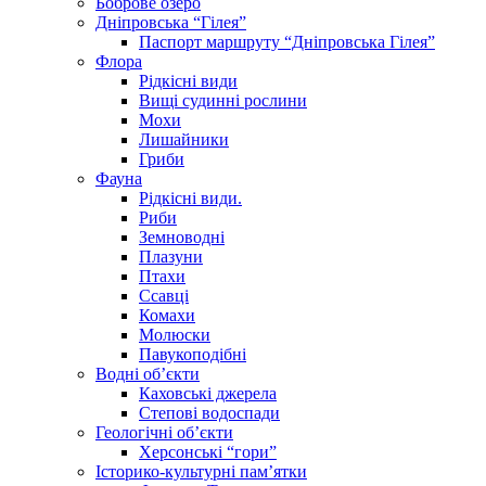
Боброве озеро
Дніпровська “Гілея”
Паспорт маршруту “Дніпровська Гілея”
Флора
Рідкісні види
Вищі судинні рослини
Мохи
Лишайники
Гриби
Фауна
Рідкісні види.
Риби
Земноводні
Плазуни
Птахи
Ссавці
Комахи
Молюски
Павукоподібні
Водні об’єкти
Каховські джерела
Степові водоспади
Геологічні об’єкти
Херсонські “гори”
Історико-культурні пам’ятки