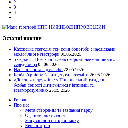
2
3
4
Останні новини
Каховська трагедія: три роки боротьби з наслідками
екологічної катастрофи
06.06.2026
5 червня – Всесвітній день охорони навколишнього
середовища
05.06.2026
Наша планета – для всіх!
28.05.2026
Безбар’єрність: бачити, чути, розуміти
26.05.2026
«Долоньки дружби»: у Національний тиждень
безбар’єрності діти вчилися підтримці та
взаєморозумінню
25.05.2026
Головна
Про нас
Мета створення та завдання парку
Офіційні документи
Зонування територій парку
Керівництво