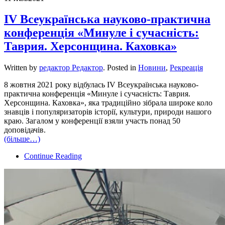
IV Всеукраїнська науково-практична
конференція «Минуле і сучасність:
Таврия. Херсонщина. Каховка»
Written by
редактор Редактор
. Posted in
Новини
,
Рекреація
8 жовтня 2021 року відбулась IV Всеукраїнська науково-
практична конференція «Минуле і сучасність: Таврия.
Херсонщина. Каховка», яка традиційно зібрала широке коло
знавців і популяризаторів історії, культури, природи нашого
краю. Загалом у конференції взяли участь понад 50
доповідачів.
(більше…)
Continue Reading