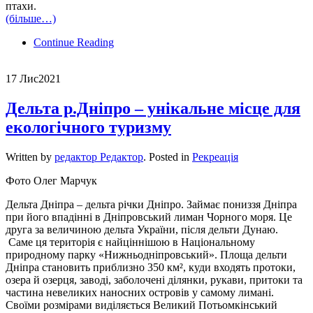
птахи.
(більше…)
Continue Reading
17 Лис
2021
Дельта р.Дніпро – унікальне місце для
екологічного туризму
Written by
редактор Редактор
. Posted in
Рекреація
Фото Олег Марчук
Дельта Дніпра – дельта річки Дніпро. Займає пониззя Дніпра
при його впадінні в Дніпровський лиман Чорного моря. Це
друга за величиною дельта України, після дельти Дунаю.
Саме ця територія є найціннішою в Національному
природному парку «Нижньодніпровський». Площа дельти
Дніпра становить приблизно 350 км², куди входять протоки,
озера й озерця, заводі, заболочені ділянки, рукави, притоки та
частина невеликих наносних островів у самому лимані.
Своїми розмірами виділяється Великий Потьомкінський