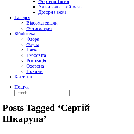
Фортеця Тягин
Аджигольський маяк
Дозорна вежа
Галерея
Відеоматеріали
Фотогалерея
Бібліотека
Флора
Фауна
Наука
Екоосвіта
Рекреація
Охорона
Новини
Контакти
Пошук
Posts Tagged ‘Сергій
Шкарупа’