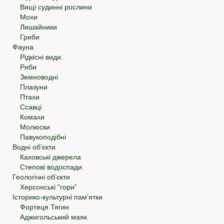
Вищі судинні рослини
Мохи
Лишайники
Гриби
Фауна
Рідкісні види.
Риби
Земноводні
Плазуни
Птахи
Ссавці
Комахи
Молюски
Павукоподібні
Водні об’єкти
Каховські джерела
Степові водоспади
Геологічні об’єкти
Херсонські “гори”
Історико-культурні пам’ятки
Фортеця Тягин
Аджигольський маяк