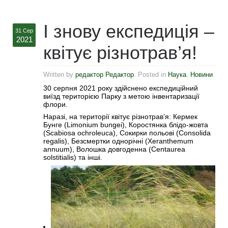
І знову експедиція –
31 Сер
2021
квітує різнотрав’я!
Written by
редактор Редактор
. Posted in
Наука
,
Новини
30 серпня 2021 року здійснено експедиційний
виїзд територією Парку з метою інвентаризації
флори.
Наразі, на території квітує різнотрав’я: Кермек
Бунге (Limonium bungei), Коростянка блідо-жовта
(Scabiosa ochroleuca), Cокирки польові (Consolida
regalis), Безсмертки однорічні (Xeranthemum
annuum), Волошка довгоденна (Centaurea
solstitialis) та інші.