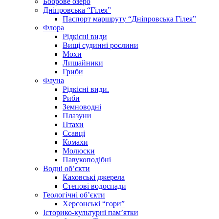
Боброве озеро
Дніпровська “Гілея”
Паспорт маршруту “Дніпровська Гілея”
Флора
Рідкісні види
Вищі судинні рослини
Мохи
Лишайники
Гриби
Фауна
Рідкісні види.
Риби
Земноводні
Плазуни
Птахи
Ссавці
Комахи
Молюски
Павукоподібні
Водні об’єкти
Каховські джерела
Степові водоспади
Геологічні об’єкти
Херсонські “гори”
Історико-культурні пам’ятки