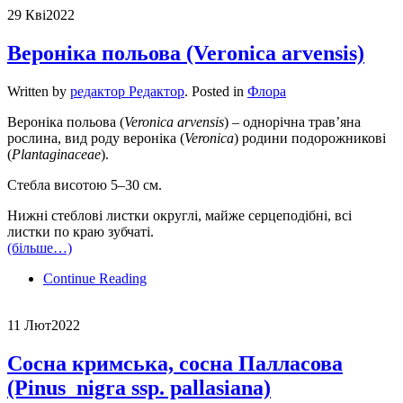
29 Кві
2022
Вероніка польова (Veronica arvensis)
Written by
редактор Редактор
. Posted in
Флора
Вероніка польова (
Veronica arvensis
) – однорічна трав’яна
рослина, вид роду вероніка (
Veronica
) родини подорожникові
(
Plantaginaceae
).
Стебла висотою 5–30 см.
Нижні стеблові листки округлі, майже серцеподібні, всі
листки по краю зубчаті.
(більше…)
Continue Reading
11 Лют
2022
Сосна кримська, сосна Палласова
(Pinus nigra ssp. pallasiana)