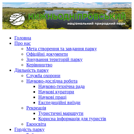
Головна
Про нас
Мета створення та завдання парку
Офіційні документи
Зонування територій парку
Керівництво
Діяльність парку
Служба охорони
Науково-дослідна робота
Науково-технічна рада
Наукові куратори
Наукові праці
Експедиційні виїзди
Рекреація
Туристичні маршрути
Корисна інформація для туристів
Екоосвіта
Гордість парку