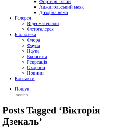
Фортеця Тягин
Аджигольський маяк
Дозорна вежа
Галерея
Відеоматеріали
Фотогалерея
Бібліотека
Флора
Фауна
Наука
Екоосвіта
Рекреація
Охорона
Новини
Контакти
Пошук
Posts Tagged ‘Вікторія
Дзекаль’