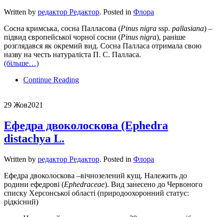
Written by
редактор Редактор
. Posted in
Флора
Сосна кримська, сосна Палласова (
Pinus nigra
ssp.
pallasiana
) –
підвид європейської чорної сосни (
Pinus nigra
), раніше
розглядався як окремий вид. Сосна Палласа отримала свою
назву на честь натураліста П. С. Палласа.
(більше…)
Continue Reading
29 Жов
2021
Ефедра двоколоскова (Ephedra
distachya L.
Written by
редактор Редактор
. Posted in
Флора
Ефедра двоколоскова –вічнозелений кущ. Належить до
родини ефедрові (
Ephedraceae
). Вид занесено до Червоного
списку Херсонської області (природоохоронний статус:
рідкісний)