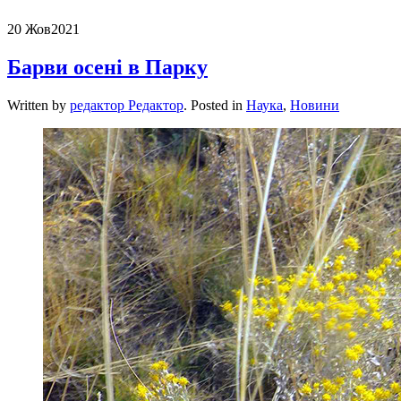
20 Жов
2021
Барви осені в Парку
Written by
редактор Редактор
. Posted in
Наука
,
Новини