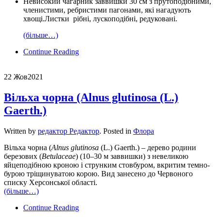
Невисокий чагарник заввишки 30 см з прутоподібними,
членистими, ребристими пагонами, які нагадують
хвощі.Листки рібні, лускоподібні, редуковані.
(більше…)
Continue Reading
22 Жов
2021
Вільха чорна (Alnus glutinosa (L.)
Gaerth.)
Written by
редактор Редактор
. Posted in
Флора
Вільха чорна (
Alnus glutinosa
(L.) Gaerth.) – дерево родини
березових (
Betulaceae
) (10–30 м заввишки) з невеликою
яйцеподібною кроною і струнким стовбуром, вкритим темно-
бурою тріщинуватою корою. Вид занесено до Червоного
списку Херсонської області.
(більше…)
Continue Reading