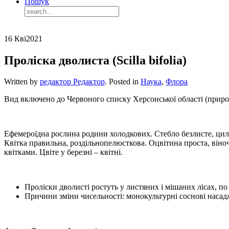
Пошук
16 Кві
2021
Проліска дволиста (Scilla bifolia)
Written by
редактор Редактор
. Posted in
Наука
,
Флора
Вид включено до Червоного списку Херсонської області (приро
Ефемероїдна рослина родини холодкових. Стебло безлисте, цилі
Квітка правильна, роздільнопелюсткова. Оцвітина проста, віно
квітками. Цвіте у березні – квітні.
Проліски дволисті ростуть у листяних і мішаних лісах, п
Причини зміни чисельності: монокультурні соснові насад