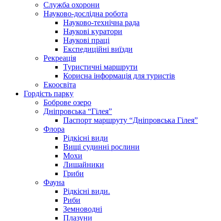
Служба охорони
Науково-дослідна робота
Науково-технічна рада
Наукові куратори
Наукові праці
Експедиційні виїзди
Рекреація
Туристичні маршрути
Корисна інформація для туристів
Екоосвіта
Гордість парку
Боброве озеро
Дніпровська “Гілея”
Паспорт маршруту “Дніпровська Гілея”
Флора
Рідкісні види
Вищі судинні рослини
Мохи
Лишайники
Гриби
Фауна
Рідкісні види.
Риби
Земноводні
Плазуни