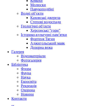
Комахи
Молюски
Павукоподібні
Водні об’єкти
Каховські джерела
Степові водоспади
Геологічні об’єкти
Херсонські “гори”
Історико-культурні пам’ятки
Фортеця Тягин
Аджигольський маяк
Дозорна вежа
Галерея
Відеоматеріали
Фотогалерея
Бібліотека
Флора
Фауна
Наука
Екоосвіта
Рекреація
Охорона
Новини
Контакти