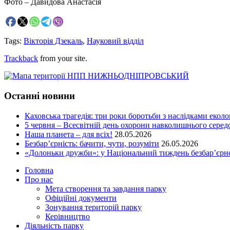
Фото – Давидова Анастасія
Tags:
Вікторія Дзекаль
,
Науковий відділ
Trackback
from your site.
Останні новини
Каховська трагедія: три роки боротьби з наслідками еколо
5 червня – Всесвітній день охорони навколишнього сере
Наша планета – для всіх!
28.05.2026
Безбар’єрність: бачити, чути, розуміти
26.05.2026
«Долоньки дружби»: у Національний тиждень безбар’єрно
Головна
Про нас
Мета створення та завдання парку
Офіційні документи
Зонування територій парку
Керівництво
Діяльність парку