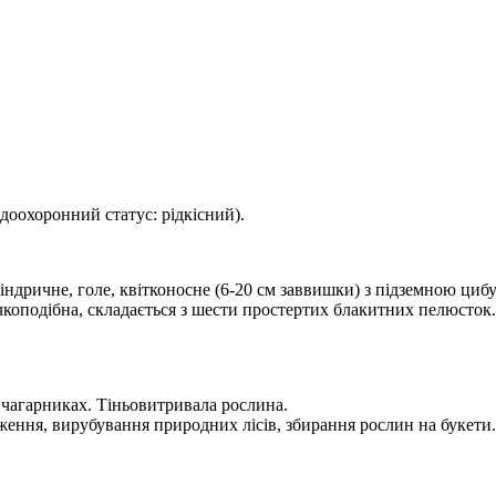
доохоронний статус: рідкісний).
ндричне, голе, квітконосне (6-20 см заввишки) з підземною циб
чкоподібна, складається з шести простертих блакитних пелюсток
о чагарниках. Тіньовитривала рослина.
ження, вирубування природних лісів, збирання рослин на букети.