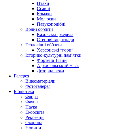
Птахи
Ссавці
Комахи
Молюски
Павукоподібні
Водні об’єкти
Каховські джерела
Степові водоспади
Геологічні об’єкти
Херсонські “гори”
Історико-культурні пам’ятки
Фортеця Тягин
Аджигольський маяк
Дозорна вежа
Галерея
Відеоматеріали
Фотогалерея
Бібліотека
Флора
Фауна
Наука
Екоосвіта
Рекреація
Охорона
Новини