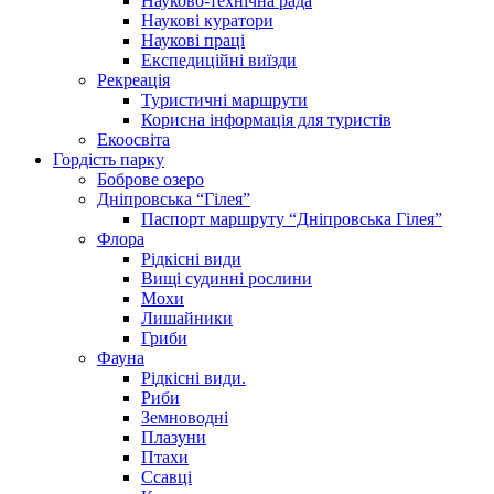
Науково-технічна рада
Наукові куратори
Наукові праці
Експедиційні виїзди
Рекреація
Туристичні маршрути
Корисна інформація для туристів
Екоосвіта
Гордість парку
Боброве озеро
Дніпровська “Гілея”
Паспорт маршруту “Дніпровська Гілея”
Флора
Рідкісні види
Вищі судинні рослини
Мохи
Лишайники
Гриби
Фауна
Рідкісні види.
Риби
Земноводні
Плазуни
Птахи
Ссавці