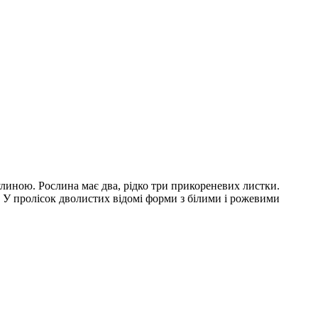
улиною. Рослина має два, рідко три прикореневих листки.
. У пролісок дволистих відомі форми з білими і рожевими