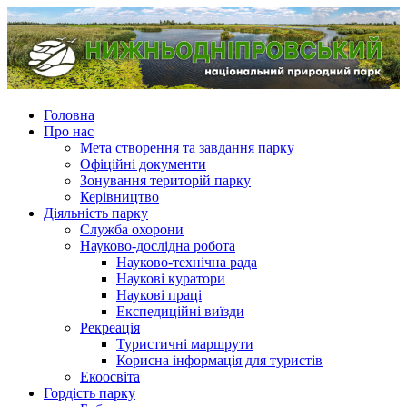
Головна
Про нас
Мета створення та завдання парку
Офіційні документи
Зонування територій парку
Керівництво
Діяльність парку
Служба охорони
Науково-дослідна робота
Науково-технічна рада
Наукові куратори
Наукові праці
Експедиційні виїзди
Рекреація
Туристичні маршрути
Корисна інформація для туристів
Екоосвіта
Гордість парку