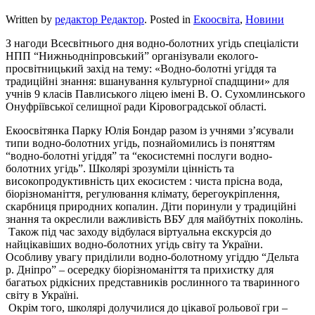
Written by
редактор Редактор
. Posted in
Екоосвіта
,
Новини
З нагоди Всесвітнього дня водно-болотних угідь спеціалісти
НПП “Нижньодніпровський” організували еколого-
просвітницький захід на тему: «Водно-болотні угіддя та
традиційні знання: вшанування культурної спадщини» для
учнів 9 класів Павлиського ліцею імені В. О. Сухомлинського
Онуфріївської селищної ради Кіровоградської області.
Екоосвітянка Парку Юлія Бондар разом із учнями з’ясували
типи водно-болотних угідь, познайомились із поняттям
“водно-болотні угіддя” та “екосистемні послуги водно-
болотних угідь”. Школярі зрозуміли цінність та
високопродуктивність цих екосистем : чиста прісна вода,
біорізноманіття, регулювання клімату, берегоукріплення,
скарбниця природних копалин. Діти поринули у традиційні
знання та окреслили важливість ВБУ для майбутніх поколінь.
Також під час заходу відбулася віртуальна екскурсія до
найцікавіших водно-болотних угідь світу та України.
Особливу увагу приділили водно-болотному угіддю “Дельта
р. Дніпро” – осередку біорізноманіття та прихистку для
багатьох рідкісних представників рослинного та тваринного
світу в Україні.
Окрім того, школярі долучилися до цікавої рольової гри –