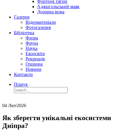
Фортеця Тягин
Аджигольський маяк
Дозорна вежа
Галерея
Відеоматеріали
Фотогалерея
Бібліотека
Флора
Фауна
Наука
Екоосвіта
Рекреація
Охорона
Новини
Контакти
Пошук
04 Лют
2026
Як зберегти унікальні екосистеми
Дніпра?