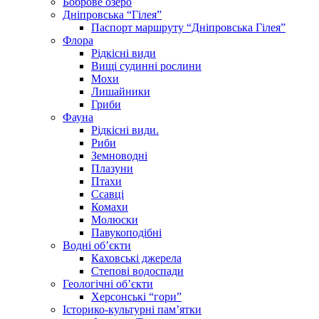
Боброве озеро
Дніпровська “Гілея”
Паспорт маршруту “Дніпровська Гілея”
Флора
Рідкісні види
Вищі судинні рослини
Мохи
Лишайники
Гриби
Фауна
Рідкісні види.
Риби
Земноводні
Плазуни
Птахи
Ссавці
Комахи
Молюски
Павукоподібні
Водні об’єкти
Каховські джерела
Степові водоспади
Геологічні об’єкти
Херсонські “гори”
Історико-культурні пам’ятки