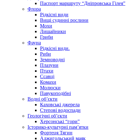
Паспорт маршруту “Дніпровська Гілея”
Флора
Рідкісні види
Вищі судинні рослини
Мохи
Лишайники
Гриби
Фауна
Рідкісні види.
Риби
Земноводні
Плазуни
Птахи
Ссавці
Комахи
Молюски
Павукоподібні
Водні об’єкти
Каховські джерела
Степові водоспади
Геологічні об’єкти
Херсонські “гори”
Історико-культурні пам’ятки
Фортеця Тягин
Аджигольський маяк