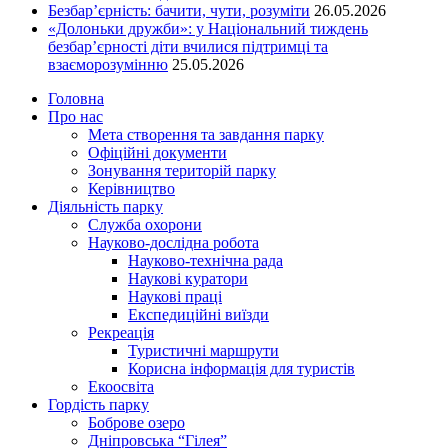
Безбар’єрність: бачити, чути, розуміти
26.05.2026
«Долоньки дружби»: у Національний тиждень
безбар’єрності діти вчилися підтримці та
взаєморозумінню
25.05.2026
Головна
Про нас
Мета створення та завдання парку
Офіційні документи
Зонування територій парку
Керівництво
Діяльність парку
Служба охорони
Науково-дослідна робота
Науково-технічна рада
Наукові куратори
Наукові праці
Експедиційні виїзди
Рекреація
Туристичні маршрути
Корисна інформація для туристів
Екоосвіта
Гордість парку
Боброве озеро
Дніпровська “Гілея”