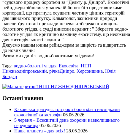
“судового процесу боротьби за “Дельту р. Дніпро”. Екологічні
рейнджери зійшлися у запеклій боротьбі з представниками
корпорації, що прагнула осушити частину цінних територій
для швидкого прибутку. Кліматолог, захисники природи
навели ґрунтовні приклади переваги збереження водно-
болотного угіддя, а судді винесли вердикт : ” Зберегти водно-
болотне угіддя як критично важливу екосистему, що необхідна
для життєдіяльності людини.”.
Дякуємо нашим юним рейнджерам за щирість та відкритість
до нових знань!
Разом ми єдині з водно-болотними угіддями!
Tags:
водно-болотні угіддя
,
Екоосвіта
,
НПП
Нижньодніпровський
,
річкаДніпро
,
Херсонщина
,
Юлія
Бондар
Останні новини
Каховська трагедія: три роки боротьби з наслідками
екологічної катастрофи
06.06.2026
5 червня – Всесвітній день охорони навколишнього
середовища
05.06.2026
Наша планета – для всіх!
28.05.2026