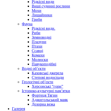
Рідкісні види
Вищі судинні рослини
Мохи
Лишайники
Гриби
Фауна
Рідкісні види.
Риби
Земноводні
Плазуни
Птахи
Ссавці
Комахи
Молюски
Павукоподібні
Водні об’єкти
Каховські джерела
Степові водоспади
Геологічні об’єкти
Херсонські “гори”
Історико-культурні пам’ятки
Фортеця Тягин
Аджигольський маяк
Дозорна вежа
Галерея