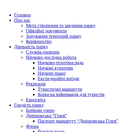
Головна
Про нас
Мета створення та завдання парку
Офіційні документи
Зонування територій парку
Керівництво
Діяльність парку
Служба охорони
Науково-дослідна робота
Науково-технічна рада
Наукові куратори
Наукові праці
Експедиційні виїзди
Рекреація
Туристичні маршрути
Корисна інформація для туристів
Екоосвіта
Гордість парку
Боброве озеро
Дніпровська “Гілея”
Паспорт маршруту “Дніпровська Гілея”
Флора
Рідкісні види