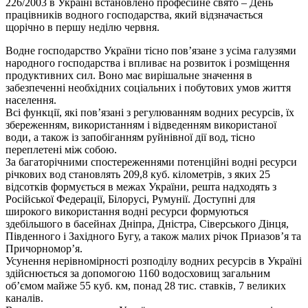
226/2003 в Україні встановлено професійне свято – День
працівників водного господарства, який відзначається
щорічно в першу неділю червня.
Водне господарство України тісно пов’язане з усіма галузями
народного господарства і впливає на розвиток і розміщення
продуктивних сил. Воно має вирішальне значення в
забезпеченні необхідних соціальних і побутових умов життя
населення.
Всі функції, які пов’язані з регулюванням водних ресурсів, їх
збереженням, використанням і відведенням використаної
води, а також із запобіганням руйнівної дії вод, тісно
переплетені між собою.
За багаторічними спостереженнями потенційні водні ресурси
річкових вод становлять 209,8 куб. кілометрів, з яких 25
відсотків формується в межах України, решта надходять з
Російської Федерації, Білорусі, Румунії. Доступні для
широкого використання водні ресурси формуються
здебільшого в басейнах Дніпра, Дністра, Сіверського Дінця,
Південного і Західного Бугу, а також малих річок Приазов’я та
Причорномор’я.
Усунення нерівномірності розподілу водних ресурсів в Україні
здійснюється за допомогою 1160 водосховищ загальним
об’ємом майже 55 куб. км, понад 28 тис. ставків, 7 великих
каналів.