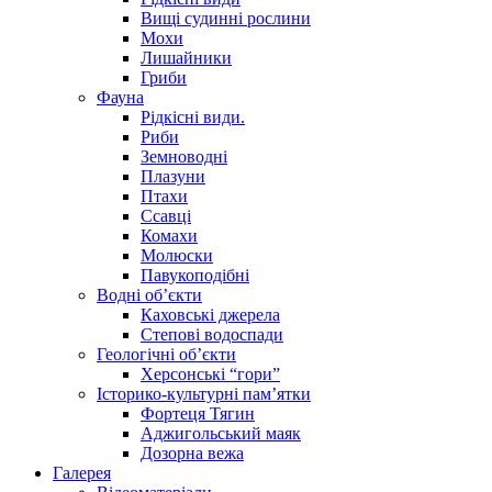
Вищі судинні рослини
Мохи
Лишайники
Гриби
Фауна
Рідкісні види.
Риби
Земноводні
Плазуни
Птахи
Ссавці
Комахи
Молюски
Павукоподібні
Водні об’єкти
Каховські джерела
Степові водоспади
Геологічні об’єкти
Херсонські “гори”
Історико-культурні пам’ятки
Фортеця Тягин
Аджигольський маяк
Дозорна вежа
Галерея