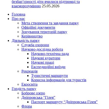
безбар’єрності діти вчилися підтримці та
взаєморозумінню
25.05.2026
Головна
Про нас
Мета створення та завдання парку
Офіційні документи
Зонування територій парку
Керівництво
Діяльність парку
Служба охорони
Науково-дослідна робота
Науково-технічна рада
Наукові куратори
Наукові праці
Експедиційні виїзди
Рекреація
Туристичні маршрути
Корисна інформація для туристів
Екоосвіта
Гордість парку
Боброве озеро
Дніпровська “Гілея”
Паспорт маршруту “Дніпровська Гілея”
Флора