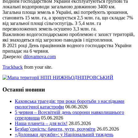
Водним господарством України експлуатуються групові та
локальні водопроводи загальною довжиною 3400 км.
Загальна площа земель в Україні, які потребують зрошення,
становить 15 млн. га, а зрошується 2,5 млн. га, що складає 7%
від загальної площі сільгоспугідь. З 5,4 млн. га
перезволожених земель осушено 3,3 млн. га.
Важливою водогосподарською проблемою є захист територій,
які знаходяться під загрозою паводків і підтоплення.
В 2021 році День працівників водного господарства України
припадає на 6 червня.
Джерело:
dilovamova.com
Trackback
from your site.
Останні новини
Каховська трагедія: три роки боротьби з наслідками
екологічної катастрофи
06.06.2026
5 червня – Всесвітній день охорони навколишнього
середовища
05.06.2026
Наша планета – для всіх!
28.05.2026
Безбар’єрність: бачити, чути, розуміти
26.05.2026
«Долоньки дружби»: у Національний тиждень