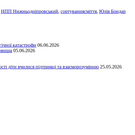
,
НПП Нижньодніпровський
,
сортуваннясміття
,
Юлія Бондар
гічної катастрофи
06.06.2026
довища
05.06.2026
сті діти вчилися підтримці та взаєморозумінню
25.05.2026