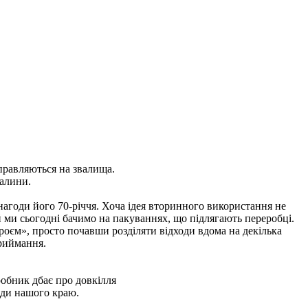
правляються на звалища.
палини.
 нагоди його 70-річчя. Хоча ідея вторинного використання не
й ми сьогодні бачимо на пакуваннях, що підлягають переробці.
героєм», просто почавши розділяти відходи вдома на декілька
приймання.
робник дбає про довкілля
роди нашого краю
.