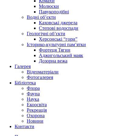
Комахи
Молюски
Павукоподібні
Водні об’єкти
Каховські джерела
Степові водоспади
Геологічні об’єкти
Херсонські “гори”
Історико-культурні пам’ятки
Фортеця Тягин
Аджигольський маяк
Дозорна вежа
Галерея
Відеоматеріали
Фотогалерея
Бібліотека
Флора
Фауна
Наука
Екоосвіта
Рекреація
Охорона
Новини
Контакти