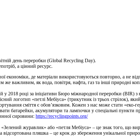
ітній день переробки (Global Recycling Day).
потріб, а цінний ресурс.
ої економіки, де матеріали використовуються повторно, а не від
 же важливим, як вода, повітря, нафта, газ та інші природні ко
ий у 2018 році за ініціативи Бюро міжнародної переробки (BIR) з
існий логотип «петлі Мебіуса» (трикутник із трьох стрілок), яки
, сортування сміття є обов’язковим. Кожен з нас може стати «еко-
здавати батарейки, акумулятори та лампочки у спеціальні пункти 
инної сировини:
https://recyclingpoints.org/
 «Зелений журавлик» або «петля Мебіуса» – це знак того, що ви
на відсортована пляшка – це крок до збереження унікальної при