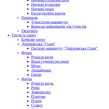
Науково-технічна рада
Наукові куратори
Наукові праці
Експедиційні виїзди
Рекреація
Туристичні маршрути
Корисна інформація для туристів
Екоосвіта
Гордість парку
Боброве озеро
Дніпровська “Гілея”
Паспорт маршруту “Дніпровська Гілея”
Флора
Рідкісні види
Вищі судинні рослини
Мохи
Лишайники
Гриби
Фауна
Рідкісні види.
Риби
Земноводні
Плазуни
Птахи
Ссавці