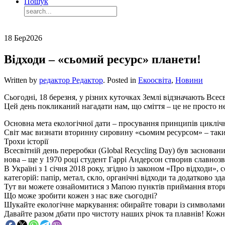
Пошук
18 Бер
2026
Відходи – «сьомий ресурс» планети!
Written by
редактор Редактор
. Posted in
Екоосвіта
,
Новини
Сьогодні, 18 березня, у різних куточках Землі відзначають Всесв
Цей день покликаний нагадати нам, що сміття – це не просто не
Основна мета екологічної дати – просування принципів циклічн
Світ має визнати вторинну сировину «сьомим ресурсом» – таким
Трохи історії
Всесвітній день переробки (Global Recycling Day) був заснован
нова – ще у 1970 році студент Гаррі Андерсон створив славнозв
В Україні з 1 січня 2018 року, згідно із законом «Про відходи»
категорій: папір, метал, скло, органічні відходи та додатково 
Тут ви можете ознайомитися з Мапою пунктів приймання втор
Що може зробити кожен з нас вже сьогодні?
Шукайте екологічне маркування: обирайте товари із символами
Давайте разом дбати про чистоту наших річок та плавнів! Кож