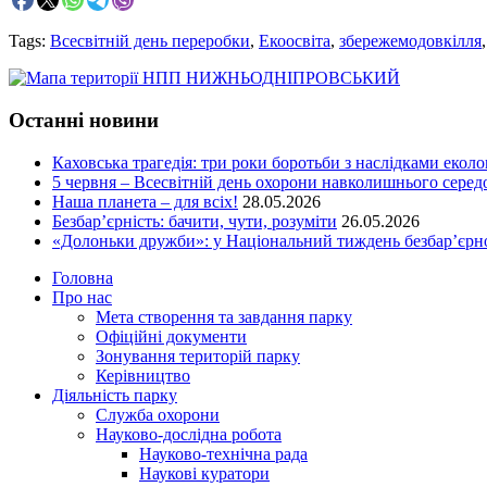
Tags:
Всесвітній день переробки
,
Екоосвіта
,
збережемодовкілля
Останні новини
Каховська трагедія: три роки боротьби з наслідками еколо
5 червня – Всесвітній день охорони навколишнього сере
Наша планета – для всіх!
28.05.2026
Безбар’єрність: бачити, чути, розуміти
26.05.2026
«Долоньки дружби»: у Національний тиждень безбар’єрно
Головна
Про нас
Мета створення та завдання парку
Офіційні документи
Зонування територій парку
Керівництво
Діяльність парку
Служба охорони
Науково-дослідна робота
Науково-технічна рада
Наукові куратори