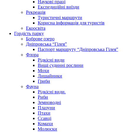
Наукові праці
Експедиційні виїзди
Рекреація
Туристичні маршрути
Корисна інформація для туристів
Екоосвіта
Гордість парку
Боброве озеро
Дніпровська “Гілея”
Паспорт маршруту “Дніпровська Гілея”
Флора
Рідкісні види
Вищі судинні рослини
Мохи
Лишайники
Гриби
Фауна
Рідкісні види.
Риби
Земноводні
Плазуни
Птахи
Ссавці
Комахи
Молюски