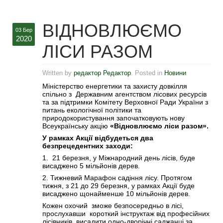
ВІДНОВЛЮЄМО
03 Бер
2020
ЛІСИ РАЗОМ
Written by
редактор Редактор
. Posted in
Новини
Міністерство енергетики та захисту довкілля
спільно з Державним агентством лісових ресурсів
та за підтримки Комітету Верховної Ради України з
питань екологічної політики та
природокористування започатковують нову
Всеукраїнську акцію
«Відновлюємо ліси разом».
У рамках Акції відбудеться два
безпрецедентних заходи:
1. 21 березня, у Міжнародний день лісів, буде
висаджено 5 мільйонів дерев.
2. Тижневий Марафон садіння лісу. Протягом
тижня, з 21 до 29 березня, у рамках Акції буде
висаджено щонайменше 10 мільйонів дерев.
Кожен охочий зможе безпосередньо в лісі,
прослухавши короткий інструктаж від професійних
лісівників, висадити одно-дворічні саджанці за