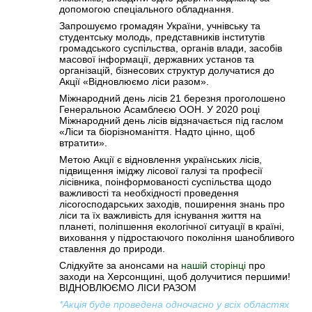
допомогою спеціального обладнання.
Запрошуємо громадян України, учнівську та
студентську молодь, представників інститутів
громадського суспільства, органів влади, засобів
масової інформації, державних установ та
організацій, бізнесових структур долучатися до
Акції «Відновлюємо ліси разом».
Міжнародний день лісів 21 березня проголошено
Генеральною Асамблеєю ООН. У 2020 році
Міжнародний день лісів відзначається під гаслом
«Ліси та біорізноманіття. Надто цінно, щоб
втратити».
Метою Акції є відновлення українських лісів,
підвищення іміджу лісової галузі та професії
лісівника, поінформованості суспільства щодо
важливості та необхідності проведення
лісогосподарських заходів, поширення знань про
ліси та їх важливість для існування життя на
планеті, поліпшення екологічної ситуації в країні,
виховання у підростаючого покоління шанобливого
ставлення до природи.
Слідкуйте за анонсами на
нашій сторінці
про
заходи на Херсонщині, щоб долучитися першими!
ВІДНОВЛЮЄМО ЛІСИ РАЗОМ
*Акція буде проведена одночасно у всіх областях