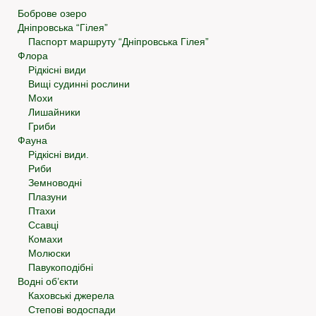
Боброве озеро
Дніпровська “Гілея”
Паспорт маршруту “Дніпровська Гілея”
Флора
Рідкісні види
Вищі судинні рослини
Мохи
Лишайники
Гриби
Фауна
Рідкісні види.
Риби
Земноводні
Плазуни
Птахи
Ссавці
Комахи
Молюски
Павукоподібні
Водні об’єкти
Каховські джерела
Степові водоспади