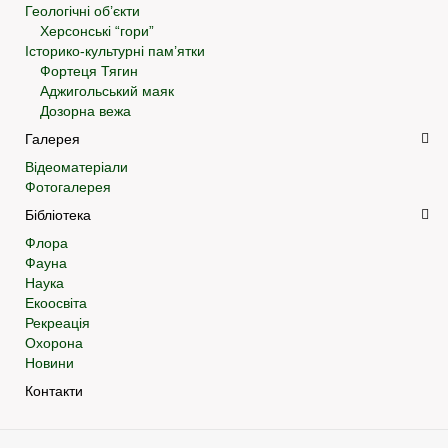
Геологічні об’єкти
Херсонські “гори”
Історико-культурні пам’ятки
Фортеця Тягин
Аджигольський маяк
Дозорна вежа
Галерея
Відеоматеріали
Фотогалерея
Бібліотека
Флора
Фауна
Наука
Екоосвіта
Рекреація
Охорона
Новини
Контакти