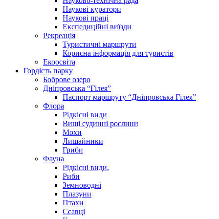
Науково-технічна рада
Наукові куратори
Наукові праці
Експедиційні виїзди
Рекреація
Туристичні маршрути
Корисна інформація для туристів
Екоосвіта
Гордість парку
Боброве озеро
Дніпровська “Гілея”
Паспорт маршруту “Дніпровська Гілея”
Флора
Рідкісні види
Вищі судинні рослини
Мохи
Лишайники
Гриби
Фауна
Рідкісні види.
Риби
Земноводні
Плазуни
Птахи
Ссавці