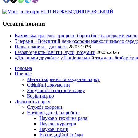
Останні новини
Каховська трагедія: три роки боротьби з наслідками еколо
5 червня – Всесвітній день охорони навколишнього сере
Наша планета – для всіх!
28.05.2026
Безбар’єрність: бачити, чути, розуміти
26.05.2026
«Долоньки дружби»: у Національний тиждень безбар’єрно
Головна
Про нас
Мета створення та завдання парку
Офіційні документи
Зонування територій парку
Керівництво
Діяльність парку
Служба охорони
Науково-дослідна робота
Науково-технічна рада
Наукові куратори
Наукові праці
Експедиційні виїзди