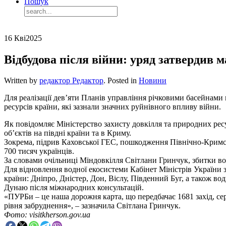
Пошук
16 Кві
2025
Відбудова після війни: уряд затвердив 
Written by
редактор Редактор
. Posted in
Новини
Для реалізації дев’яти Планів управління річковими басейнами 
ресурсів країни, які зазнали значних руйнівного впливу війни.
Як повідомляє Міністерство захисту довкілля та природних рес
об’єктів на півдні країни та в Криму.
Зокрема, підрив Каховської ГЕС, пошкодження Північно-Кримсь
700 тисяч українців.
За словами очільниці Міндовкілля Світлани Гринчук, збитки вод
Для відновлення водної екосистеми Кабінет Міністрів України
країни: Дніпро, Дністер, Дон, Віслу, Південний Буг, а також 
Дунаю після міжнародних консультацій.
«ПУРБи – це наша дорожня карта, що передбачає 1681 захід, сер
рівня забруднення», – зазначила Світлана Гринчук.
Фото: visitkherson.gov.ua