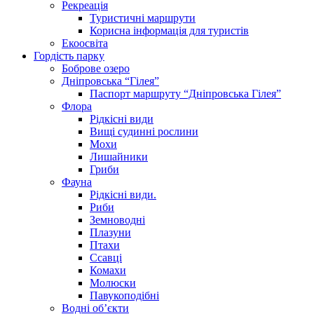
Рекреація
Туристичні маршрути
Корисна інформація для туристів
Екоосвіта
Гордість парку
Боброве озеро
Дніпровська “Гілея”
Паспорт маршруту “Дніпровська Гілея”
Флора
Рідкісні види
Вищі судинні рослини
Мохи
Лишайники
Гриби
Фауна
Рідкісні види.
Риби
Земноводні
Плазуни
Птахи
Ссавці
Комахи
Молюски
Павукоподібні
Водні об’єкти