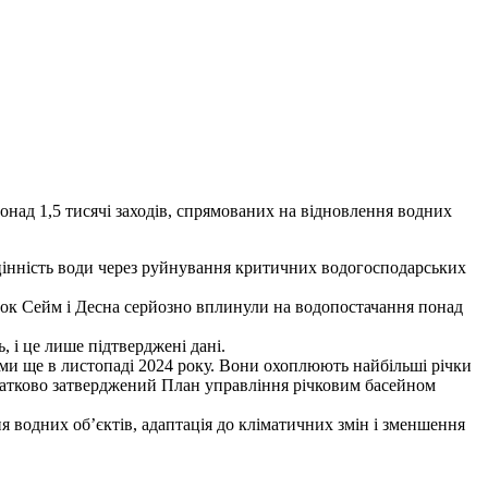
понад 1,5 тисячі заходів, спрямованих на відновлення водних
 цінність води через руйнування критичних водогосподарських
чок Сейм і Десна серйозно вплинули на водопостачання понад
 і це лише підтверджені дані.
ами ще в листопаді 2024 року. Вони охоплюють найбільші річки
додатково затверджений План управління річковим басейном
я водних об’єктів, адаптація до кліматичних змін і зменшення