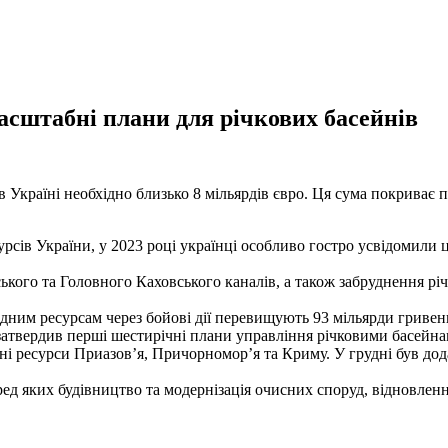
масштабні плани для річкових басейнів
в Україні необхідно близько 8 мільярдів євро. Ця сума покриває 
урсів України, у 2023 році українці особливо гостро усвідомили
кого та Головного Каховського каналів, а також забруднення рі
ним ресурсам через бойові дії перевищують 93 мільярди гривень,
 затвердив перші шестирічні плани управління річковими басейн
водні ресурси Приазов’я, Причорномор’я та Криму. У грудні був 
ед яких будівництво та модернізація очисних споруд, відновленн