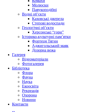
Комахи
Молюски
Павукоподібні
Водні об’єкти
Каховські джерела
Степові водоспади
Геологічні об’єкти
Херсонські “гори”
Історико-культурні пам’ятки
Фортеця Тягин
Аджигольський маяк
Дозорна вежа
Галерея
Відеоматеріали
Фотогалерея
Бібліотека
Флора
Фауна
Наука
Екоосвіта
Рекреація
Охорона
Новини
Контакти