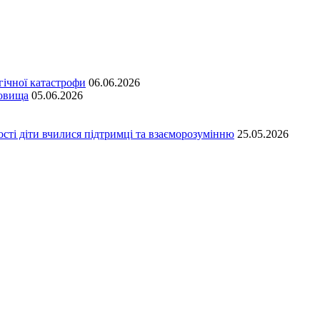
гічної катастрофи
06.06.2026
довища
05.06.2026
сті діти вчилися підтримці та взаєморозумінню
25.05.2026