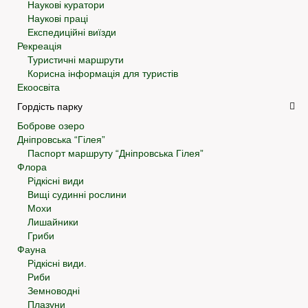
Наукові куратори
Наукові праці
Експедиційні виїзди
Рекреація
Туристичні маршрути
Корисна інформація для туристів
Екоосвіта
Гордість парку
Боброве озеро
Дніпровська “Гілея”
Паспорт маршруту “Дніпровська Гілея”
Флора
Рідкісні види
Вищі судинні рослини
Мохи
Лишайники
Гриби
Фауна
Рідкісні види.
Риби
Земноводні
Плазуни