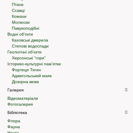
Птахи
Ссавці
Комахи
Молюски
Павукоподібні
Водні об’єкти
Каховські джерела
Степові водоспади
Геологічні об’єкти
Херсонські “гори”
Історико-культурні пам’ятки
Фортеця Тягин
Аджигольський маяк
Дозорна вежа
Галерея
Відеоматеріали
Фотогалерея
Бібліотека
Флора
Фауна
Наука