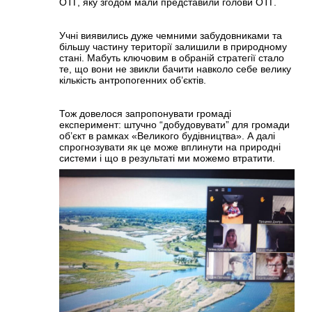
ОТГ, яку згодом мали представили голови ОТГ.
Учні виявились дуже чемними забудовниками та
більшу частину території залишили в природному
стані. Мабуть ключовим в обраній стратегії стало
те, що вони не звикли бачити навколо себе велику
кількість антропогенних об’єктів.
Тож довелося запропонувати громаді
експеримент: штучно “добудовувати” для громади
об’єкт в рамках «Великого будівництва». А далі
спрогнозувати як це може вплинути на природні
системи і що в результаті ми можемо втратити.