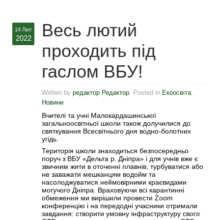
Весь лютий
14 Лют
2022
проходить під
гаслом ВБУ!
Written by
редактор Редактор
. Posted in
Екоосвіта
,
Новини
Вчителі та учні Малокардашинської
загальноосвітньої школи також долучилися до
святкування Всесвітнього дня водно-болотних
угідь.
Територія школи знаходиться безпосередньо
поруч з ВБУ «Дельта р. Дніпра» і для учнів вже є
звичним жити в оточенні плавнів, турбуватися або
не заважати мешканцям водойм та
насолоджуватися неймовірними краєвидами
могучого Дніпра. Враховуючи всі карантинні
обмеження ми вирішили провести Zoom
конференцію і на передодні учасники отримали
завдання: створити умовну інфраструктуру свого