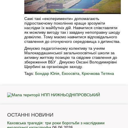
Самі такі «експерименти» допомагають
підростаючому поколінню краще зрозуміти
наслідки їх майбутніх дій. Навчитися співставляти
як можливу вигоду так і завдану непоправну шкоду
довкіллю. Тому маємо навчитися відповідального
ставлення до оточуючого середовища з дитинства.
Дякуємо педагогічному колективу та учням
Малокардашинської загальноосвітньої школи за
активну життєву позицію та свідоме ставлення до
збереження ВБУ . Дякуємо Оксані Володимирівні
Щербині за організацію заходу.
Tags:
Бондар Юлія
,
Екоосвіта
,
Крючкова Тетяна
ОСТАННІ НОВИНИ
Каховська трагедія: три роки боротьби з наслідками
екологічної катастрофи
06.06.2026