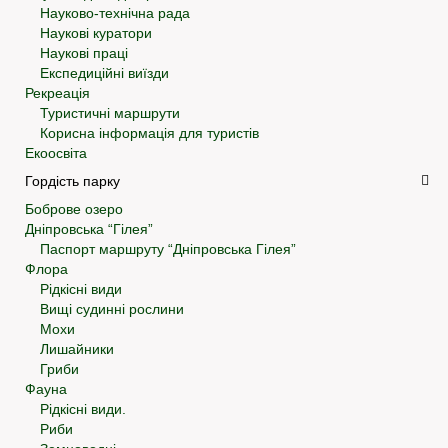
Науково-технічна рада
Наукові куратори
Наукові праці
Експедиційні виїзди
Рекреація
Туристичні маршрути
Корисна інформація для туристів
Екоосвіта
Гордість парку
Боброве озеро
Дніпровська “Гілея”
Паспорт маршруту “Дніпровська Гілея”
Флора
Рідкісні види
Вищі судинні рослини
Мохи
Лишайники
Гриби
Фауна
Рідкісні види.
Риби