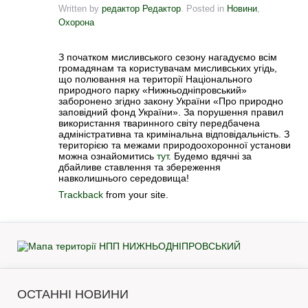
Written by
редактор Редактор
. Posted in
Новини
,
Охорона
З початком мисливського сезону нагадуємо всім
громадянам та користувачам мисливських угідь,
що полювання на території Національного
природного парку «Нижньодніпровський»
заборонено згідно закону України «Про природно
заповідний фонд України». За порушення правил
використання тваринного світу передбачена
адміністративна та кримінальна відповідальність. З
територією та межами природоохоронної установи
можна ознайомитись
тут
. Будемо вдячні за
дбайливе ставлення та збереження
навколишнього середовища!
Trackback
from your site.
ОСТАННІ НОВИНИ