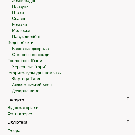
Земноводні
Плазуни
Птахи
Ссавці
Комахи
Молюски
Павукоподібні
Водні об’єкти
Каховські джерела
Степові водоспади
Геологічні об’єкти
Херсонські “гори”
Історико-культурні пам’ятки
Фортеця Тягин
Аджигольський маяк
Дозорна вежа
Галерея
Відеоматеріали
Фотогалерея
Бібліотека
Флора