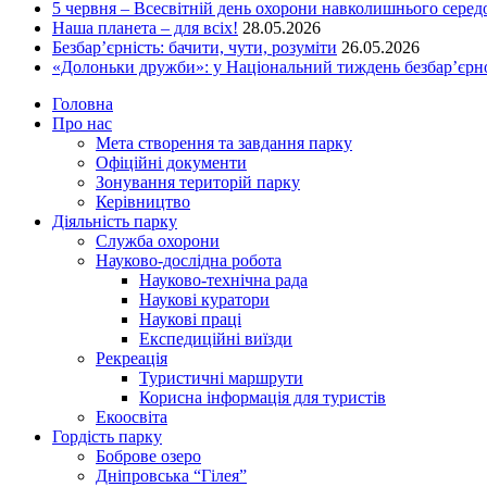
5 червня – Всесвітній день охорони навколишнього сере
Наша планета – для всіх!
28.05.2026
Безбар’єрність: бачити, чути, розуміти
26.05.2026
«Долоньки дружби»: у Національний тиждень безбар’єрно
Головна
Про нас
Мета створення та завдання парку
Офіційні документи
Зонування територій парку
Керівництво
Діяльність парку
Служба охорони
Науково-дослідна робота
Науково-технічна рада
Наукові куратори
Наукові праці
Експедиційні виїзди
Рекреація
Туристичні маршрути
Корисна інформація для туристів
Екоосвіта
Гордість парку
Боброве озеро
Дніпровська “Гілея”