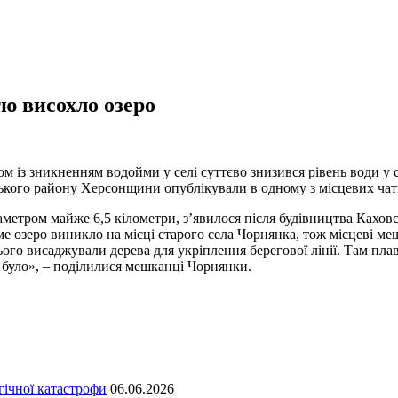
ю висохло озеро
ом із зникненням водойми у селі суттєво знизився рівень води у
ського району Херсонщини опублікували в одному з місцевих чат
аметром майже 6,5 кілометри, з’явилося після будівництва Каховс
ме озеро виникло на місці старого села Чорнянка, тож місцеві м
ого висаджували дерева для укріплення берегової лінії. Там плав
е було», – поділилися мешканці Чорнянки.
гічної катастрофи
06.06.2026