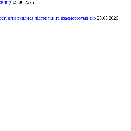
довища
05.06.2026
сті діти вчилися підтримці та взаєморозумінню
25.05.2026