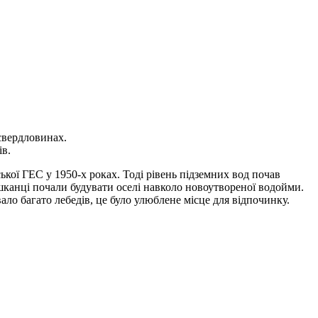
 свердловинах.
ів.
ької ГЕС у 1950-х роках. Тоді рівень підземних вод почав
ешканці почали будувати оселі навколо новоутвореної водойми.
ало багато лебедів, це було улюблене місце для відпочинку.