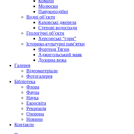
Комахи
Молюски
Павукоподібні
Водні об’єкти
Каховські джерела
Степові водоспади
Геологічні об’єкти
Херсонські “гори”
Історико-культурні пам’ятки
Фортеця Тягин
Аджигольський маяк
Дозорна вежа
Галерея
Відеоматеріали
Фотогалерея
Бібліотека
Флора
Фауна
Наука
Екоосвіта
Рекреація
Охорона
Новини
Контакти