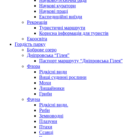
Науково-технічна рада
Наукові куратори
Наукові праці
Експедиційні виїзди
Рекреація
Туристичні маршрути
Корисна інформація для туристів
Екоосвіта
Гордість парку
Боброве озеро
Дніпровська “Гілея”
Паспорт маршруту “Дніпровська Гілея”
Флора
Рідкісні види
Вищі судинні рослини
Мохи
Лишайники
Гриби
Фауна
Рідкісні види.
Риби
Земноводні
Плазуни
Птахи
Ссавці