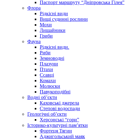
Паспорт маршруту “Дніпровська Гілея”
Флора
Рідкісні види
Вищі судинні рослини
Мохи
Лишайники
Гриби
Фауна
Рідкісні види.
Риби
Земноводні
Плазуни
Птахи
Ссавці
Комахи
Молюски
Павукоподібні
Водні об’єкти
Каховські джерела
Степові водоспади
Геологічні об’єкти
Херсонські “гори”
Історико-культурні пам’ятки
Фортеця Тягин
Аджигольський маяк