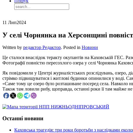
Пошук
11 Лип
2024
У селі Чорнянка на Херсонщині повніст
Written by
редактор Редактор
. Posted in
Новини
Це сталося внаслідок теракту окупантів на Каховській ГЕС. Раз
Фотографії повністю пересохлого озера у селі Чорнянка Кахов
Як повідомили у Центрі журналістських розслідувань, озеро, ді
стрімко підвищуватися і житлові будинки опинилися у воді. Са
«Саме тому це озеро було розташоване посеред села. Навколо нь
Також там ловили рибу, щоправда, останні роки її там майже н
Останні новини
Каховська трагедія: три роки боротьби з наслідками еколо