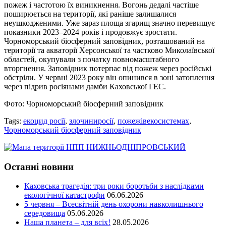
пожеж і частотою їх виникнення. Вогонь дедалі частіше
поширюється на території, які раніше залишалися
неушкодженими. Уже зараз площа згарищ значно перевищує
показники 2023–2024 років і продовжує зростати.
Чорноморський біосферний запов́ідник, розташований на
території та акваторії Херсонської та частково Миколаївської
областей, окупували з початку повномасштабного
вторгнення. Заповідник потерпає від пожеж через російські
обстріли. У червні 2023 року він опинився в зоні затоплення
через підрив росіянами дамби Каховської ГЕС.
Фото: Чорноморський біосферний заповідник
Tags:
екоцид росії
,
злочиниросії
,
пожежівекосистемах
,
Чорноморський біосферний заповідник
Останні новини
Каховська трагедія: три роки боротьби з наслідками
екологічної катастрофи
06.06.2026
5 червня – Всесвітній день охорони навколишнього
середовища
05.06.2026
Наша планета – для всіх!
28.05.2026