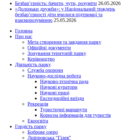
Безбар’єрність: бачити, чути, розуміти
26.05.2026
«Долоньки дружби»: у Національний тиждень
безбар’єрності діти вчилися підтримці та
взаєморозумінню
25.05.2026
Головна
Про нас
Мета створення та завдання парку
Офіційні документи
Зонування територій парку
Керівництво
Діяльність парку
Служба охорони
Науково-дослідна робота
Науково-технічна рада
Наукові куратори
Наукові праці
Експедиційні виїзди
Рекреація
Туристичні маршрути
Корисна інформація для туристів
Екоосвіта
Гордість парку
Боброве озеро
Дніпровська “Гілея”