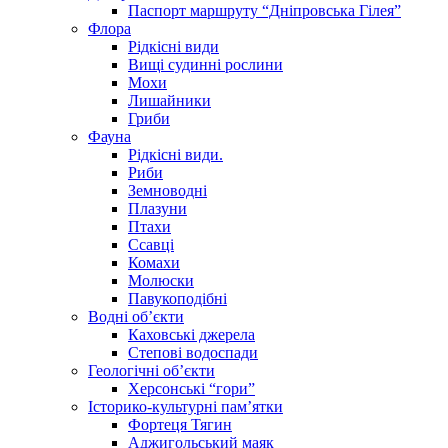
Паспорт маршруту “Дніпровська Гілея”
Флора
Рідкісні види
Вищі судинні рослини
Мохи
Лишайники
Гриби
Фауна
Рідкісні види.
Риби
Земноводні
Плазуни
Птахи
Ссавці
Комахи
Молюски
Павукоподібні
Водні об’єкти
Каховські джерела
Степові водоспади
Геологічні об’єкти
Херсонські “гори”
Історико-культурні пам’ятки
Фортеця Тягин
Аджигольський маяк