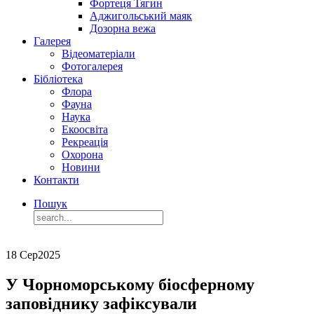
Фортеця Тягин
Аджигольський маяк
Дозорна вежа
Галерея
Відеоматеріали
Фотогалерея
Бібліотека
Флора
Фауна
Наука
Екоосвіта
Рекреація
Охорона
Новини
Контакти
Пошук
18 Сер
2025
У Чорноморському біосферному
заповіднику зафіксували