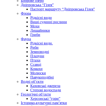
Боброве озеро
Дніпровська “Гілея”
Паспорт маршруту “Дніпровська Гілея”
Флора
Рідкісні види
Вищі судинні рослини
Мохи
Лишайники
Гриби
Фауна
Рідкісні види.
Риби
Земноводні
Плазуни
Птахи
Ссавці
Комахи
Молюски
Павукоподібні
Водні об’єкти
Каховські джерела
Степові водоспади
Геологічні об’єкти
Херсонські “гори”
Історико-культурні пам’ятки