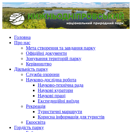
Головна
Про нас
Мета створення та завдання парку
Офіційні документи
Зонування територій парку
Керівництво
Діяльність парку
Служба охорони
Науково-дослідна робота
Науково-технічна рада
Наукові куратори
Наукові праці
Експедиційні виїзди
Рекреація
Туристичні маршрути
Корисна інформація для туристів
Екоосвіта
Гордість парку