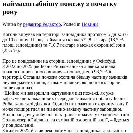
наймасштабнішу пожежу з початку
року
Written by
редактор Редактор
. Posted in
Новини
Вогонь вирував на території заповідника протягом 5 днів: з 6
до 10 серпня. Площа займання склала 572,8 гектара (18,5 %
площі заповідника) та 718,7 гектара в межах охоронної зони
(25,5 %).
Про це повідомили на сторінці заповідника у Фейсбуці.
З 2022 по 2025 рік Івано-Рибальчанська ділянка зазнала
значного пірогенного впливу – пошкоджено 98,7 % її
території. Остання пожежа охопила більшу частину залишків
неушкоджених площ, а також ділянки, які до цього горіли
лише один раз.
“Щойно ми завершили картування цієї пожежі, як уже
зафіксували кілька нових осередків займання поблизу Івано-
Рибальчанської ділянки. Один із них зачепив охоронну зону й
може поширитися на південно-західну частину заповідної.
Водночас другу добу поспіль триває пожежа у східній частині
Солоноозерної ділянки та суміжній охоронній зоні”, – йдеться
у повідомленні.
Загалом 2025-й став рекордним для заповідника за кількістю