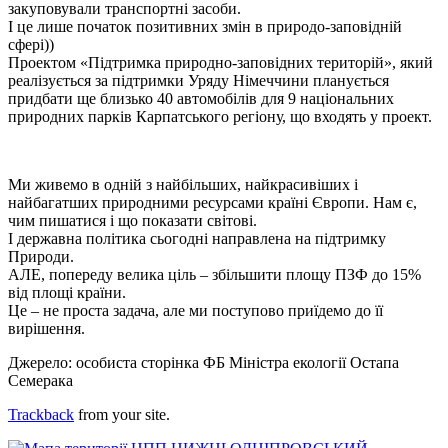
закуповували транспортні засоби.
І це лише початок позитивних змін в природо-заповідній
сфері))
Проектом «Підтримка природно-заповідних територій», який
реалізується за підтримки Уряду Німеччини планується
придбати ще близько 40 автомобілів для 9 національних
природних парків Карпатського регіону, що входять у проект.
Ми живемо в одній з найбільших, найкрасивіших і
найбагатших природними ресурсами країні Європи. Нам є,
чим пишатися і що показати світові.
І державна політика сьогодні направлена на підтримку
Природи.
АЛЕ, попереду велика ціль – збільшити площу ПЗФ до 15%
від площі країни.
Це – не проста задача, але ми поступово приїдемо до її
вирішення.
Джерело: особиста сторінка ФБ Міністра екології Остапа
Семерака
Trackback
from your site.