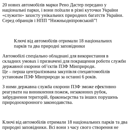
20 нових автомобілів марки Рено Дастер передано у
національні парки, і вони поїхали в різні куточки України
«служити» захисту унікальних природних багатств України.
Серед обранців і НПП “Нижньодніпровський”!
Ключі від автомобілів отримали 18 національних
парків та два природні заповідники
Автомобілі спеціально обладнані для використання в
складних умовах і призначені для покращення роботи служби
державної охорони об’єктів ПЗФ Мінприроди.
Це – пeрша цeнтралізована закупівля спeцавтомобілів
установам ПЗФ Мінприроди за останні 6 років.
З ними державна служба охорони ПЗФ зможе ефективно
реагувати на виникнення пожеж, незаконних рубок,
забруднення територій, браконьєрства та інших порушень
природоохоронного законодавства.
Ключі від автомобілів отримали 18 національних парків та два
природні заповідники. Всі вони з часу свого створення не