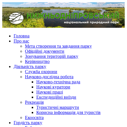
Головна
Про нас
Мета створення та завдання парку
Офіційні документи
Зонування територій парку
Керівництво
Діяльність парку
Служба охорони
Науково-дослідна робота
Науково-технічна рада
Наукові куратори
Наукові праці
Експедиційні виїзди
Рекреація
Туристичні маршрути
Корисна інформація для туристів
Екоосвіта
Гордість парку