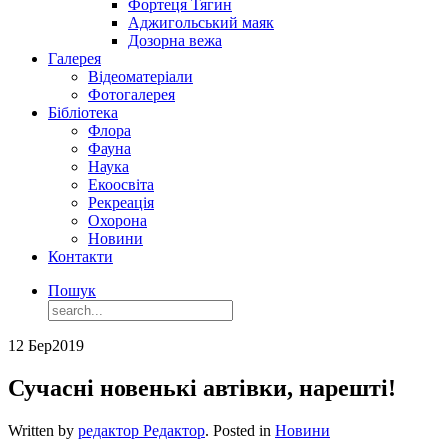
Фортеця Тягин
Аджигольський маяк
Дозорна вежа
Галерея
Відеоматеріали
Фотогалерея
Бібліотека
Флора
Фауна
Наука
Екоосвіта
Рекреація
Охорона
Новини
Контакти
Пошук
12 Бер
2019
Сучасні новенькі автівки, нарешті!
Written by
редактор Редактор
. Posted in
Новини