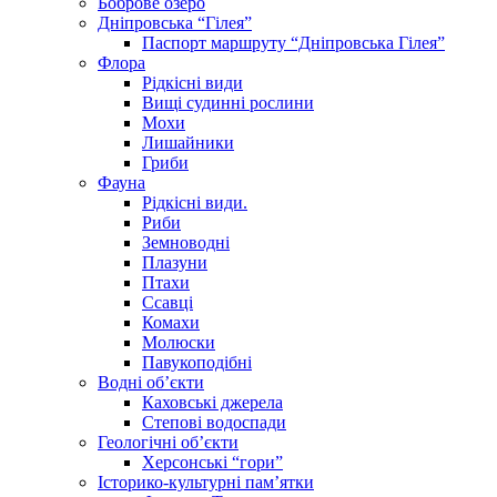
Боброве озеро
Дніпровська “Гілея”
Паспорт маршруту “Дніпровська Гілея”
Флора
Рідкісні види
Вищі судинні рослини
Мохи
Лишайники
Гриби
Фауна
Рідкісні види.
Риби
Земноводні
Плазуни
Птахи
Ссавці
Комахи
Молюски
Павукоподібні
Водні об’єкти
Каховські джерела
Степові водоспади
Геологічні об’єкти
Херсонські “гори”
Історико-культурні пам’ятки