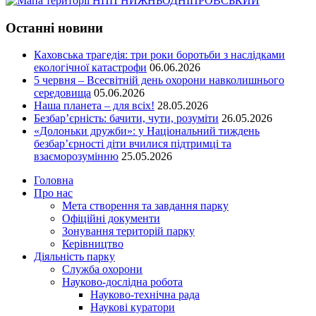
Останні новини
Каховська трагедія: три роки боротьби з наслідками
екологічної катастрофи
06.06.2026
5 червня – Всесвітній день охорони навколишнього
середовища
05.06.2026
Наша планета – для всіх!
28.05.2026
Безбар’єрність: бачити, чути, розуміти
26.05.2026
«Долоньки дружби»: у Національний тиждень
безбар’єрності діти вчилися підтримці та
взаєморозумінню
25.05.2026
Головна
Про нас
Мета створення та завдання парку
Офіційні документи
Зонування територій парку
Керівництво
Діяльність парку
Служба охорони
Науково-дослідна робота
Науково-технічна рада
Наукові куратори