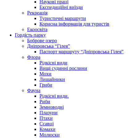
Наукові праці
Експедиційні виїзди
Рекреація
Туристичні маршрути
Корисна інформація для туристів
Екоосвіта
Гордість парку
Боброве озеро
Дніпровська “Гілея”
Паспорт маршруту “Дніпровська Гілея”
Флора
Рідкісні види
Вищі судинні рослини
Мохи
Лишайники
Гриби
Фауна
Рідкісні види.
Риби
Земноводні
Плазуни
Птахи
Ссавці
Комахи
Молюски