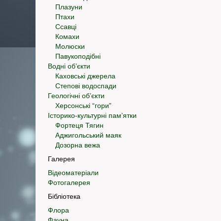
Плазуни
Птахи
Ссавці
Комахи
Молюски
Павукоподібні
Водні об’єкти
Каховські джерела
Степові водоспади
Геологічні об’єкти
Херсонські “гори”
Історико-культурні пам’ятки
Фортеця Тягин
Аджигольський маяк
Дозорна вежа
Галерея
Відеоматеріали
Фотогалерея
Бібліотека
Флора
Фауна