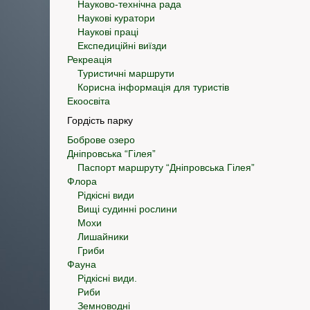
Науково-технічна рада
Наукові куратори
Наукові праці
Експедиційні виїзди
Рекреація
Туристичні маршрути
Корисна інформація для туристів
Екоосвіта
Гордість парку
Боброве озеро
Дніпровська “Гілея”
Паспорт маршруту “Дніпровська Гілея”
Флора
Рідкісні види
Вищі судинні рослини
Мохи
Лишайники
Гриби
Фауна
Рідкісні види.
Риби
Земноводні