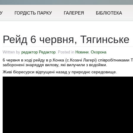
У
ГОРДІСТЬ ПАРКУ
ГАЛЕРЕЯ
БІБЛІОТЕКА
Рейд 6 червня, Тягинське
Written by
редактор Редактор
. Posted in
Новини
,
Охорона
6 червня в ході рейду в р.Конка (с.Козачі Лагері) співробітниками
заборонені знаряддя вилову, які вилучили з водойми.
Живі біоресурси відпущені назад у природнє середовище.