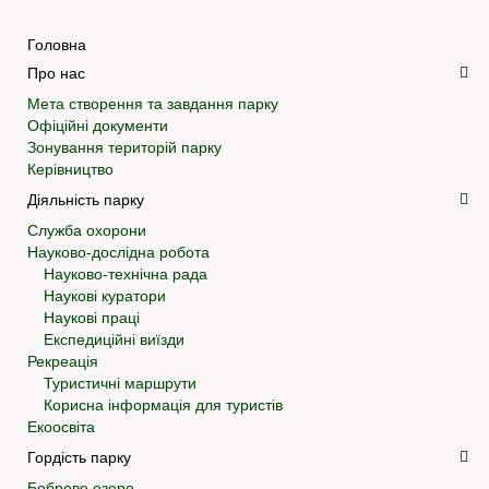
Головна
Про нас
Мета створення та завдання парку
Офіційні документи
Зонування територій парку
Керівництво
Діяльність парку
Служба охорони
Науково-дослідна робота
Науково-технічна рада
Наукові куратори
Наукові праці
Експедиційні виїзди
Рекреація
Туристичні маршрути
Корисна інформація для туристів
Екоосвіта
Гордість парку
Боброве озеро