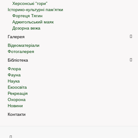
Херсонські “гори”
Історико-культурні пам’ятки
Фортеця Тягин
Аджигольський маяк
Дозорна вежа
Галерея
Відеоматеріали
Фотогалерея
Бібліотека
Флора
Фауна
Наука
Екоосвіта
Рекреація
Охорона
Новини
Контакти