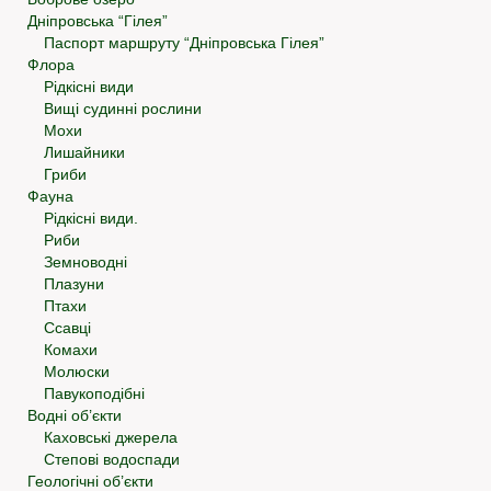
Дніпровська “Гілея”
Паспорт маршруту “Дніпровська Гілея”
Флора
Рідкісні види
Вищі судинні рослини
Мохи
Лишайники
Гриби
Фауна
Рідкісні види.
Риби
Земноводні
Плазуни
Птахи
Ссавці
Комахи
Молюски
Павукоподібні
Водні об’єкти
Каховські джерела
Степові водоспади
Геологічні об’єкти