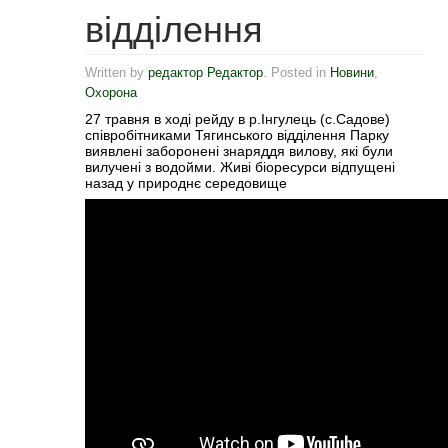
відділення
Written by
редактор Редактор
. Posted in
Новини
,
Охорона
27 травня в ході рейду в р.Інгулець (с.Садове)
співробітниками Тягинського відділення Парку
виявлені заборонені знаряддя вилову, які були
вилучені з водойми. Живі біоресурси відпущені
назад у природнє середовище