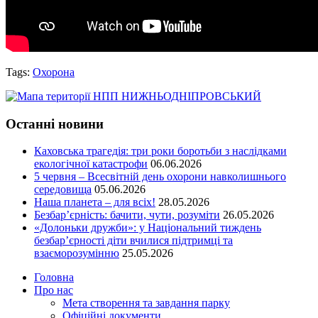
Tags:
Охорона
Останні новини
Каховська трагедія: три роки боротьби з наслідками
екологічної катастрофи
06.06.2026
5 червня – Всесвітній день охорони навколишнього
середовища
05.06.2026
Наша планета – для всіх!
28.05.2026
Безбар’єрність: бачити, чути, розуміти
26.05.2026
«Долоньки дружби»: у Національний тиждень
безбар’єрності діти вчилися підтримці та
взаєморозумінню
25.05.2026
Головна
Про нас
Мета створення та завдання парку
Офіційні документи