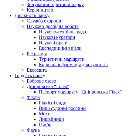
Зонування територій парку
Керівництво
Діяльність парку
Служба охорони
Науково-дослідна робота
Науково-технічна рада
Наукові куратори
Наукові праці
Експедиційні виїзди
Рекреація
Туристичні маршрути
Корисна інформація для туристів
Екоосвіта
Гордість парку
Боброве озеро
Дніпровська “Гілея”
Паспорт маршруту “Дніпровська Гілея”
Флора
Рідкісні види
Вищі судинні рослини
Мохи
Лишайники
Гриби
Фауна
Рідкісні види.