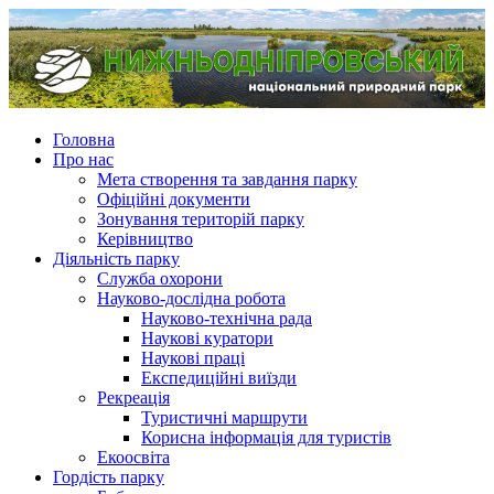
Головна
Про нас
Мета створення та завдання парку
Офіційні документи
Зонування територій парку
Керівництво
Діяльність парку
Служба охорони
Науково-дослідна робота
Науково-технічна рада
Наукові куратори
Наукові праці
Експедиційні виїзди
Рекреація
Туристичні маршрути
Корисна інформація для туристів
Екоосвіта
Гордість парку