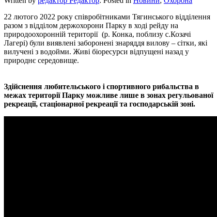
Written by
редактор Редактор
. Posted in
Новини
,
Охорона
22 лютого 2022 року співробітниками Тягинського відділення
разом з відділом держохорони Парку в ході рейду на
природоохоронній території (р. Конка, поблизу с.Козачі
Лагері) були виявлені заборонені знаряддя вилову – сітки, які
вилучені з водойми. Живі біоресурси відпущені назад у
природнє середовище.
Здійснення любительського і спортивного рибальства в
межах території Парку можливе лише в зонах регульованої
рекреації, стаціонарної рекреації та господарській зоні.