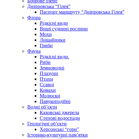
Боброве озеро
Дніпровська “Гілея”
Паспорт маршруту “Дніпровська Гілея”
Флора
Рідкісні види
Вищі судинні рослини
Мохи
Лишайники
Гриби
Фауна
Рідкісні види.
Риби
Земноводні
Плазуни
Птахи
Ссавці
Комахи
Молюски
Павукоподібні
Водні об’єкти
Каховські джерела
Степові водоспади
Геологічні об’єкти
Херсонські “гори”
Історико-культурні пам’ятки