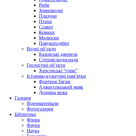
Риби
Земноводні
Плазуни
Птахи
Ссавці
Комахи
Молюски
Павукоподібні
Водні об’єкти
Каховські джерела
Степові водоспади
Геологічні об’єкти
Херсонські “гори”
Історико-культурні пам’ятки
Фортеця Тягин
Аджигольський маяк
Дозорна вежа
Галерея
Відеоматеріали
Фотогалерея
Бібліотека
Флора
Фауна
Наука