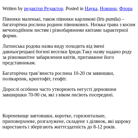
Written by
редактор Редактор
. Posted in
Наука
,
Новини
,
Флора
Півники маленькі, також півники карликові (Iris pumila) –
багаторічна рослина родини півникових. Низька трава з косим
мечоподібним листям і різнобарвними квітами характерної
форми.
Латинська родова назва виду походить від імені
давньогрецької богині веселки Іриди.Таку назву надано роду
за різноманітне забарвлення квітів, притаманне його
представникам.
Багаторічна трав’яниста рослина 10-20 см заввишки,
полікарпик, криптофіт, геофіт.
Дорослі особини часто утворюють негусті дерновини
завширшки 70-90 см, які з віком лисіють посередині.
Кореневище завтовшки, коротке, горизонтальне,
приповерхневе, розгалужене, складене з ділянок, які щороку
наростають і зберігають життєздатність до 8-12 років.