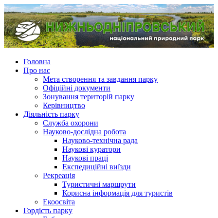
Головна
Про нас
Мета створення та завдання парку
Офіційні документи
Зонування територій парку
Керівництво
Діяльність парку
Служба охорони
Науково-дослідна робота
Науково-технічна рада
Наукові куратори
Наукові праці
Експедиційні виїзди
Рекреація
Туристичні маршрути
Корисна інформація для туристів
Екоосвіта
Гордість парку