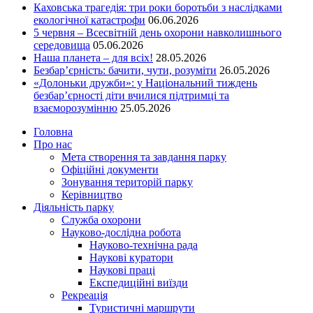
Каховська трагедія: три роки боротьби з наслідками
екологічної катастрофи
06.06.2026
5 червня – Всесвітній день охорони навколишнього
середовища
05.06.2026
Наша планета – для всіх!
28.05.2026
Безбар’єрність: бачити, чути, розуміти
26.05.2026
«Долоньки дружби»: у Національний тиждень
безбар’єрності діти вчилися підтримці та
взаєморозумінню
25.05.2026
Головна
Про нас
Мета створення та завдання парку
Офіційні документи
Зонування територій парку
Керівництво
Діяльність парку
Служба охорони
Науково-дослідна робота
Науково-технічна рада
Наукові куратори
Наукові праці
Експедиційні виїзди
Рекреація
Туристичні маршрути