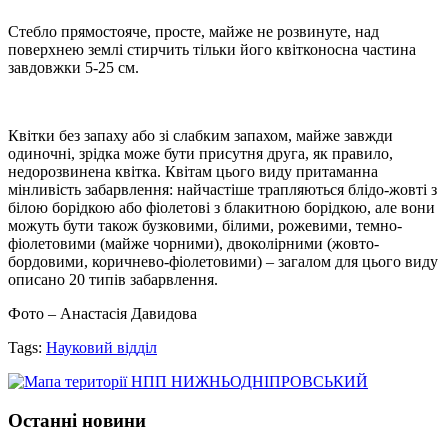
Стебло прямостояче, просте, майже не розвинуте, над
поверхнею землі стирчить тільки його квітконосна частина
завдовжки 5-25 см.
Квітки без запаху або зі слабким запахом, майже завжди
одиночні, зрідка може бути присутня друга, як правило,
недорозвинена квітка. Квітам цього виду притаманна
мінливість забарвлення: найчастіше трапляються блідо-жовті з
білою борідкою або фіолетові з блакитною борідкою, але вони
можуть бути також бузковими, білими, рожевими, темно-
фіолетовими (майже чорними), двоколірними (жовто-
бордовими, коричнево-фіолетовими) – загалом для цього виду
описано 20 типів забарвлення.
Фото – Анастасія Давидова
Tags:
Науковий відділ
Останні новини