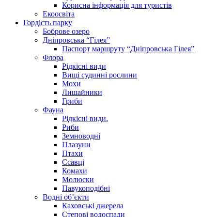
Корисна інформація для туристів
Екоосвіта
Гордість парку
Боброве озеро
Дніпровська “Гілея”
Паспорт маршруту “Дніпровська Гілея”
Флора
Рідкісні види
Вищі судинні рослини
Мохи
Лишайники
Гриби
Фауна
Рідкісні види.
Риби
Земноводні
Плазуни
Птахи
Ссавці
Комахи
Молюски
Павукоподібні
Водні об’єкти
Каховські джерела
Степові водоспади