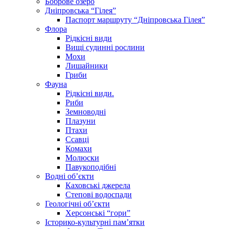
Боброве озеро
Дніпровська “Гілея”
Паспорт маршруту “Дніпровська Гілея”
Флора
Рідкісні види
Вищі судинні рослини
Мохи
Лишайники
Гриби
Фауна
Рідкісні види.
Риби
Земноводні
Плазуни
Птахи
Ссавці
Комахи
Молюски
Павукоподібні
Водні об’єкти
Каховські джерела
Степові водоспади
Геологічні об’єкти
Херсонські “гори”
Історико-культурні пам’ятки