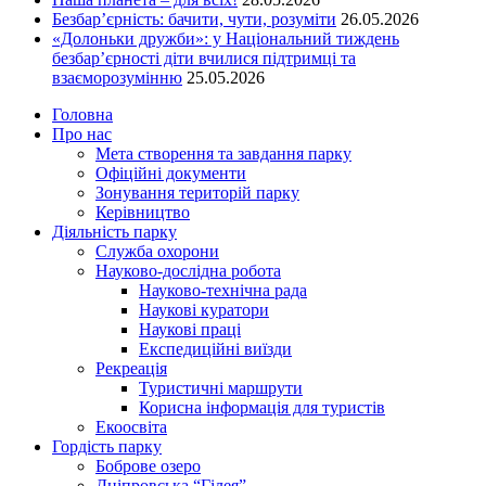
Безбар’єрність: бачити, чути, розуміти
26.05.2026
«Долоньки дружби»: у Національний тиждень
безбар’єрності діти вчилися підтримці та
взаєморозумінню
25.05.2026
Головна
Про нас
Мета створення та завдання парку
Офіційні документи
Зонування територій парку
Керівництво
Діяльність парку
Служба охорони
Науково-дослідна робота
Науково-технічна рада
Наукові куратори
Наукові праці
Експедиційні виїзди
Рекреація
Туристичні маршрути
Корисна інформація для туристів
Екоосвіта
Гордість парку
Боброве озеро
Дніпровська “Гілея”