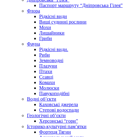
Паспорт маршруту “Дніпровська Гілея”
Флора
Рідкісні види
Вищі судинні рослини
Мохи
Лишайники
Гриби
Фауна
Рідкісні види.
Риби
Земноводні
Плазуни
Птахи
Ссавці
Комахи
Молюски
Павукоподібні
Водні об’єкти
Каховські джерела
Степові водоспади
Геологічні об’єкти
Херсонські “гори”
Історико-культурні пам’ятки
Фортеця Тягин