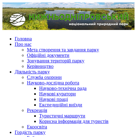
Головна
Про нас
Мета створення та завдання парку
Офіційні документи
Зонування територій парку
Керівництво
Діяльність парку
Служба охорони
Науково-дослідна робота
Науково-технічна рада
Наукові куратори
Наукові праці
Експедиційні виїзди
Рекреація
Туристичні маршрути
Корисна інформація для туристів
Екоосвіта
Гордість парку