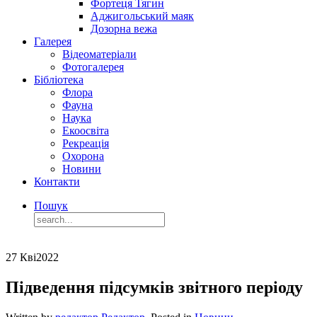
Фортеця Тягин
Аджигольський маяк
Дозорна вежа
Галерея
Відеоматеріали
Фотогалерея
Бібліотека
Флора
Фауна
Наука
Екоосвіта
Рекреація
Охорона
Новини
Контакти
Пошук
27 Кві
2022
Підведення підсумків звітного періоду