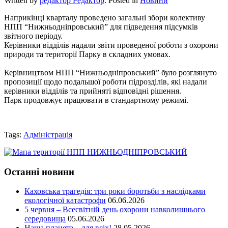
Written by
редактор Редактор
. Posted in
Новини
Наприкінці кварталу проведено загальні збори колективу
НПП “Нижньодніпровський” для підведення підсумків
звітного періоду.
Керівники відділів надали звіти проведеної роботи з охорони
природи та території Парку в складних умовах.
Керівництвом НПП “Нижньодніпровський” було розглянуто
пропозиції щодо подальшої роботи підрозділів, які надали
керівники відділів та прийняті відповідні рішення.
Парк продовжує працювати в стандартному режимі.
Tags:
Адміністрація
Останні новини
Каховська трагедія: три роки боротьби з наслідками
екологічної катастрофи
06.06.2026
5 червня – Всесвітній день охорони навколишнього
середовища
05.06.2026
Наша планета – для всіх!
28.05.2026