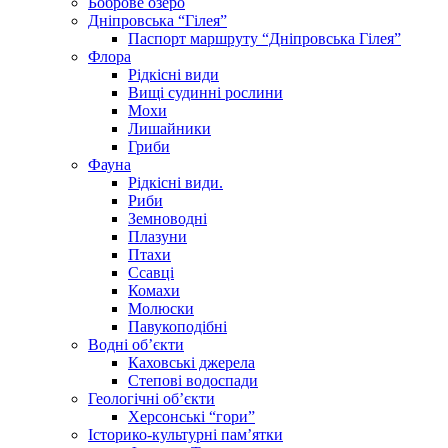
Боброве озеро
Дніпровська “Гілея”
Паспорт маршруту “Дніпровська Гілея”
Флора
Рідкісні види
Вищі судинні рослини
Мохи
Лишайники
Гриби
Фауна
Рідкісні види.
Риби
Земноводні
Плазуни
Птахи
Ссавці
Комахи
Молюски
Павукоподібні
Водні об’єкти
Каховські джерела
Степові водоспади
Геологічні об’єкти
Херсонські “гори”
Історико-культурні пам’ятки