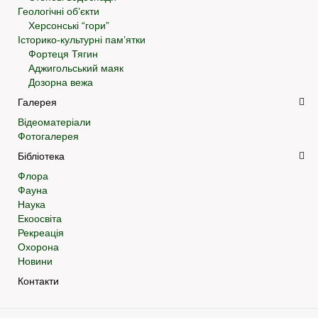
Геологічні об’єкти
Херсонські “гори”
Історико-культурні пам’ятки
Фортеця Тягин
Аджигольський маяк
Дозорна вежа
Галерея
Відеоматеріали
Фотогалерея
Бібліотека
Флора
Фауна
Наука
Екоосвіта
Рекреація
Охорона
Новини
Контакти