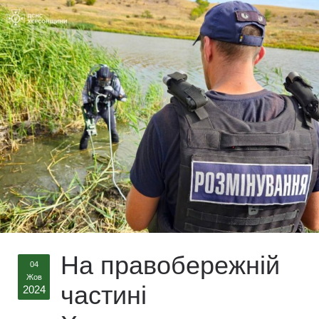
На правобережній
04
Жов
частині
2024