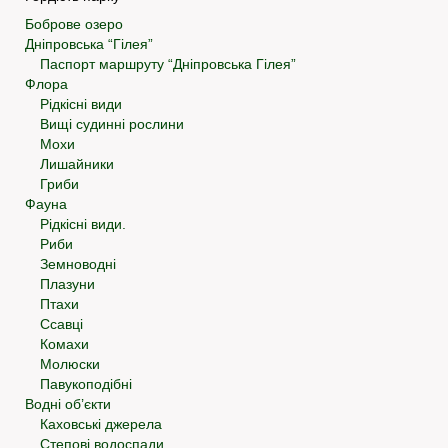
Боброве озеро
Дніпровська “Гілея”
Паспорт маршруту “Дніпровська Гілея”
Флора
Рідкісні види
Вищі судинні рослини
Мохи
Лишайники
Гриби
Фауна
Рідкісні види.
Риби
Земноводні
Плазуни
Птахи
Ссавці
Комахи
Молюски
Павукоподібні
Водні об’єкти
Каховські джерела
Степові водоспади