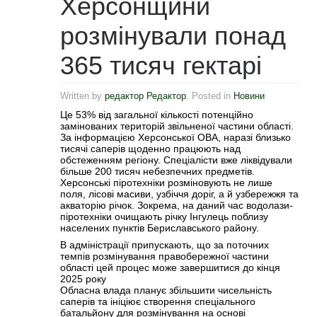
Херсонщини
розмінували понад
365 тисяч гектарі
Written by
редактор Редактор
. Posted in
Новини
Це 53% від загальної кількості потенційно
замінованих територій звільненої частини області.
За інформацією Херсонської ОВА, наразі близько
тисячі саперів щоденно працюють над
обстеженням регіону. Спеціалісти вже ліквідували
більше 200 тисяч небезпечних предметів.
Херсонські піротехніки розміновують не лише
поля, лісові масиви, узбіччя доріг, а й узбережжя та
акваторію річок. Зокрема, на даний час водолази-
піротехніки очищають річку Інгулець поблизу
населених пунктів Бериславського району.
В адміністрації припускають, що за поточних
темпів розмінування правобережної частини
області цей процес може завершитися до кінця
2025 року
Обласна влада планує збільшити чисельність
саперів та ініціює створення спеціального
батальйону для розмінування на основі