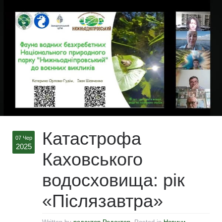
Катастрофа
07 Чер
2025
Каховського
водосховища: рік
«Післязавтра»