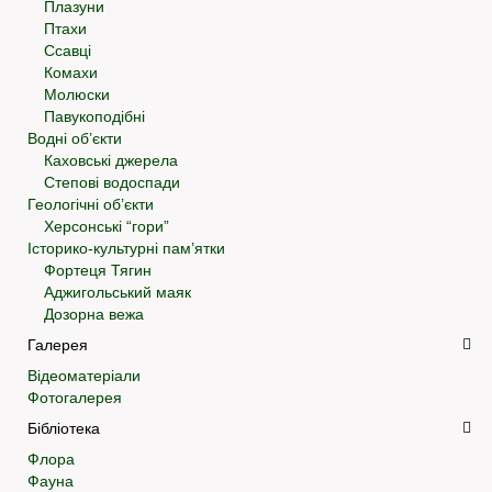
Плазуни
Птахи
Ссавці
Комахи
Молюски
Павукоподібні
Водні об’єкти
Каховські джерела
Степові водоспади
Геологічні об’єкти
Херсонські “гори”
Історико-культурні пам’ятки
Фортеця Тягин
Аджигольський маяк
Дозорна вежа
Галерея
Відеоматеріали
Фотогалерея
Бібліотека
Флора
Фауна