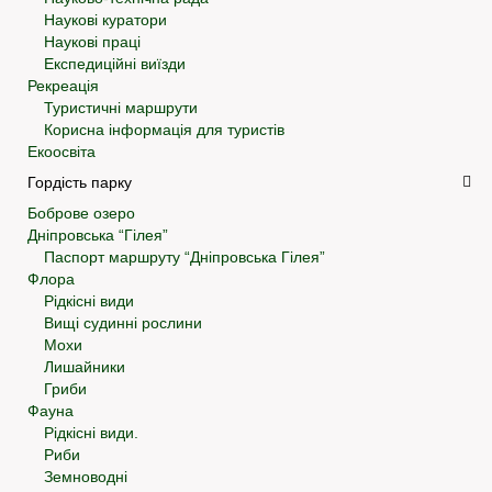
Наукові куратори
Наукові праці
Експедиційні виїзди
Рекреація
Туристичні маршрути
Корисна інформація для туристів
Екоосвіта
Гордість парку
Боброве озеро
Дніпровська “Гілея”
Паспорт маршруту “Дніпровська Гілея”
Флора
Рідкісні види
Вищі судинні рослини
Мохи
Лишайники
Гриби
Фауна
Рідкісні види.
Риби
Земноводні