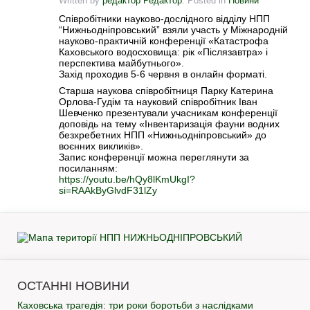
Written by
редактор Редактор
. Posted in
Новини
Співробітники науково-дослідного відділу НПП
“Нижньодніпровський” взяли участь у Міжнародній
науково-практичній конференції «Катастрофа
Каховського водосховища: рік «Післязавтра» і
перспектива майбутнього».
Захід проходив 5-6 червня в онлайн форматі.
Старша наукова співробітниця Парку Катерина
Орлова-Гудім та науковий співробітник Іван
Шевченко презентували учасникам конференції
доповідь на тему «Інвентаризація фауни водних
безхребетних НПП «Нижньодніпровський» до
воєнних викликів».
Запис конференції можна переглянути за
посиланням:
https://youtu.be/hQy8lKmUkgI?
si=RAAkByGlvdF31lZy
ОСТАННІ НОВИНИ
Каховська трагедія: три роки боротьби з наслідками