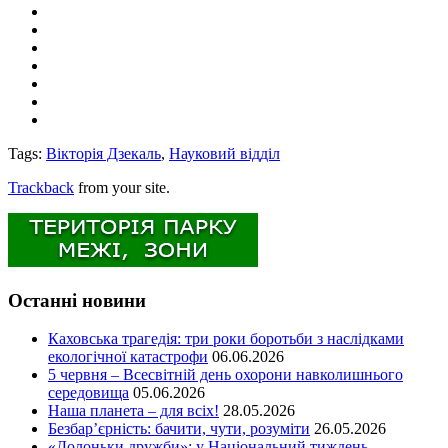
Tags:
Вікторія Дзекаль
,
Науковий відділ
Trackback
from your site.
Останні новини
Каховська трагедія: три роки боротьби з наслідками
екологічної катастрофи
06.06.2026
5 червня – Всесвітній день охорони навколишнього
середовища
05.06.2026
Наша планета – для всіх!
28.05.2026
Безбар’єрність: бачити, чути, розуміти
26.05.2026
«Долоньки дружби»: у Національний тиждень