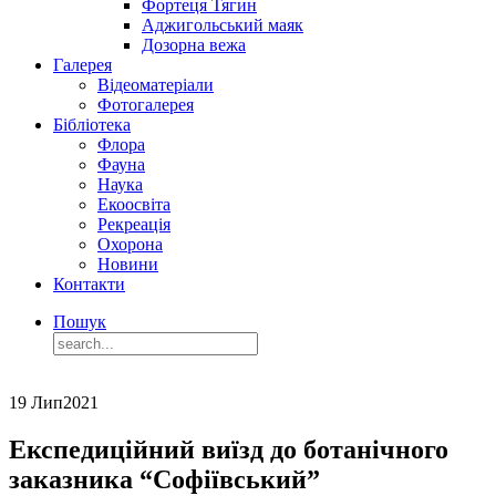
Фортеця Тягин
Аджигольський маяк
Дозорна вежа
Галерея
Відеоматеріали
Фотогалерея
Бібліотека
Флора
Фауна
Наука
Екоосвіта
Рекреація
Охорона
Новини
Контакти
Пошук
19 Лип
2021
Експедиційний виїзд до ботанічного
заказника “Софіївський”