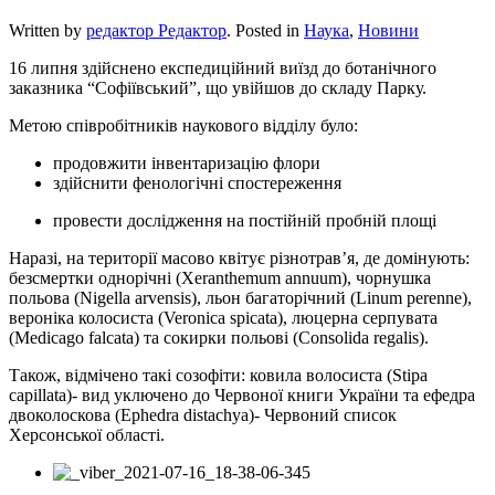
Written by
редактор Редактор
. Posted in
Наука
,
Новини
16 липня здійснено експедиційний виїзд до ботанічного
заказника “Софіївський”, що увійшов до складу Парку.
Метою співробітників наукового відділу було:
продовжити інвентаризацію флори
здійснити фенологічні спостереження
провести дослідження на постійній пробній площі
Наразі, на території масово квітує різнотрав’я, де домінують:
безсмертки однорічні (Xeranthemum annuum), чорнушка
польова (Nigella arvensis), льон багаторічний (Linum perenne),
вероніка колосиста (Veronica spicata), люцерна серпувата
(Medicago falcata) та сокирки польові (Consolida regalis).
Також, відмічено такі созофіти: ковила волосиста (Stipa
capillata)- вид уключено до Червоної книги України та ефедра
двоколоскова (Ephedra distachya)- Червоний список
Херсонської області.