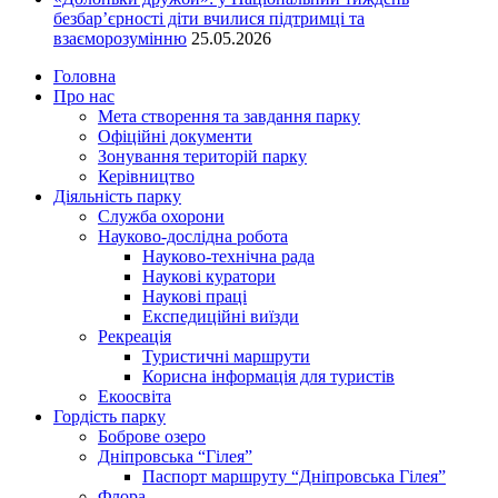
безбар’єрності діти вчилися підтримці та
взаєморозумінню
25.05.2026
Головна
Про нас
Мета створення та завдання парку
Офіційні документи
Зонування територій парку
Керівництво
Діяльність парку
Служба охорони
Науково-дослідна робота
Науково-технічна рада
Наукові куратори
Наукові праці
Експедиційні виїзди
Рекреація
Туристичні маршрути
Корисна інформація для туристів
Екоосвіта
Гордість парку
Боброве озеро
Дніпровська “Гілея”
Паспорт маршруту “Дніпровська Гілея”
Флора