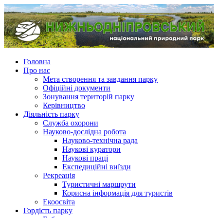
Головна
Про нас
Мета створення та завдання парку
Офіційні документи
Зонування територій парку
Керівництво
Діяльність парку
Служба охорони
Науково-дослідна робота
Науково-технічна рада
Наукові куратори
Наукові праці
Експедиційні виїзди
Рекреація
Туристичні маршрути
Корисна інформація для туристів
Екоосвіта
Гордість парку