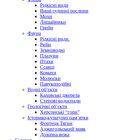
Рідкісні види
Вищі судинні рослини
Мохи
Лишайники
Гриби
Фауна
Рідкісні види.
Риби
Земноводні
Плазуни
Птахи
Ссавці
Комахи
Молюски
Павукоподібні
Водні об’єкти
Каховські джерела
Степові водоспади
Геологічні об’єкти
Херсонські “гори”
Історико-культурні пам’ятки
Фортеця Тягин
Аджигольський маяк
Дозорна вежа