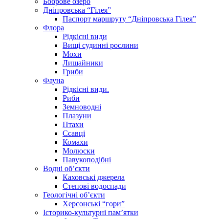
Боброве озеро
Дніпровська “Гілея”
Паспорт маршруту “Дніпровська Гілея”
Флора
Рідкісні види
Вищі судинні рослини
Мохи
Лишайники
Гриби
Фауна
Рідкісні види.
Риби
Земноводні
Плазуни
Птахи
Ссавці
Комахи
Молюски
Павукоподібні
Водні об’єкти
Каховські джерела
Степові водоспади
Геологічні об’єкти
Херсонські “гори”
Історико-культурні пам’ятки