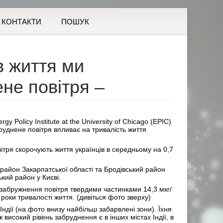
КОНТАКТИ
ПОШУК
в життя ми
не повітря –
y Policy Institute at the University of Chicago (EPIC)
абруднене повітря впливає на тривалість життя
ітря скорочують життя українців в середньому на 0,7
айон Закарпатської області та Бродівський район
кий район у Києві.
забружнення повітря твердими частинками 14,3 мкг/
роки тривалості життя. (дивіться фото зверху)
Індії (на фото внизу найбільш забарвлені зони). Їхня
 високий рівень забруднення є в інших містах Індії, в