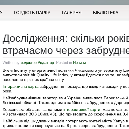
У
ГОРДІСТЬ ПАРКУ
ГАЛЕРЕЯ
БІБЛІОТЕКА
Дослідження: скільки рокі
втрачаємо через забрудне
Written by
редактор Редактор
. Posted in
Новини
Вчені Інституту енергетичної політики Чикагського університету Energ
випустили звіт Air Quality Life Index, у якому йдеться про те, як з
населення в різних країнах світу.
Інтерактивна карта
забруднення показує, що шкідливі викиди у пов
роки.
Найзабрудненішими територіями України виявилися Берегівський р
Львівської області. Також одним з найбільш забруднених є Дарниць
Херсонська область, за даними
інтерактивної карти
має показник 
м3 (стандарт ВОЗ 10мкг/м3). Що призводить до скорочення на 0,4 
Найбільше від шкідливих викидів потерпають жителі міста Хапур в 
тривалість життя скорочується на 8 років через забруднення. Також