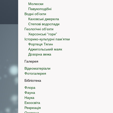
Молюски
Павукоподібні
Водні об’єкти
Каховські джерела
Степові водоспади
Геологічні об’єкти
Херсонські “гори”
Історико-культурні пам’ятки
Фортеця Тягин
Аджигольський маяк
Дозорна вежа
Галерея
Відеоматеріали
Фотогалерея
Бібліотека
Флора
Фауна
Наука
Екоосвіта
Рекреація
Охорона