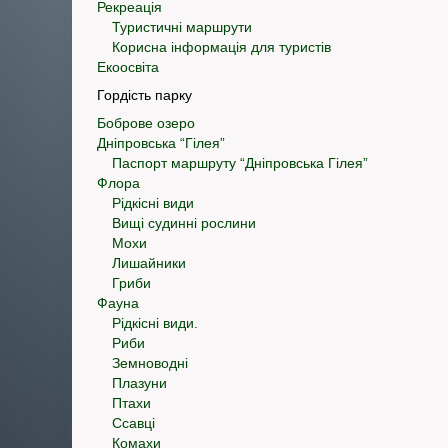
Рекреація
Туристичні маршрути
Корисна інформація для туристів
Екоосвіта
Гордість парку
Боброве озеро
Дніпровська “Гілея”
Паспорт маршруту “Дніпровська Гілея”
Флора
Рідкісні види
Вищі судинні рослини
Мохи
Лишайники
Гриби
Фауна
Рідкісні види.
Риби
Земноводні
Плазуни
Птахи
Ссавці
Комахи