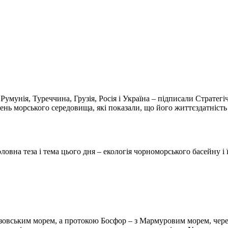
умунія, Туреччина, Грузія, Росія і Україна – підписали Стратегічн
нь морського середовища, які показали, що його життєздатність
на теза і тема цього дня – екологія чорноморського басейну і ї
зовським морем, а протокою Босфор – з Мармуровим морем, чере