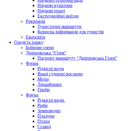
Науково-технічна рада
Наукові куратори
Наукові праці
Експедиційні виїзди
Рекреація
Туристичні маршрути
Корисна інформація для туристів
Екоосвіта
Гордість парку
Боброве озеро
Дніпровська “Гілея”
Паспорт маршруту “Дніпровська Гілея”
Флора
Рідкісні види
Вищі судинні рослини
Мохи
Лишайники
Гриби
Фауна
Рідкісні види.
Риби
Земноводні
Плазуни
Птахи
Ссавці