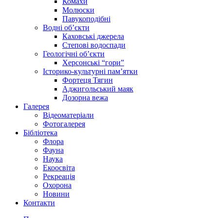
Комахи
Молюски
Павукоподібні
Водні об’єкти
Каховські джерела
Степові водоспади
Геологічні об’єкти
Херсонські “гори”
Історико-культурні пам’ятки
Фортеця Тягин
Аджигольський маяк
Дозорна вежа
Галерея
Відеоматеріали
Фотогалерея
Бібліотека
Флора
Фауна
Наука
Екоосвіта
Рекреація
Охорона
Новини
Контакти