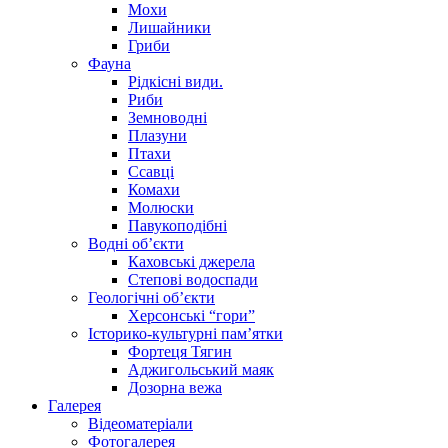
Мохи
Лишайники
Гриби
Фауна
Рідкісні види.
Риби
Земноводні
Плазуни
Птахи
Ссавці
Комахи
Молюски
Павукоподібні
Водні об’єкти
Каховські джерела
Степові водоспади
Геологічні об’єкти
Херсонські “гори”
Історико-культурні пам’ятки
Фортеця Тягин
Аджигольський маяк
Дозорна вежа
Галерея
Відеоматеріали
Фотогалерея