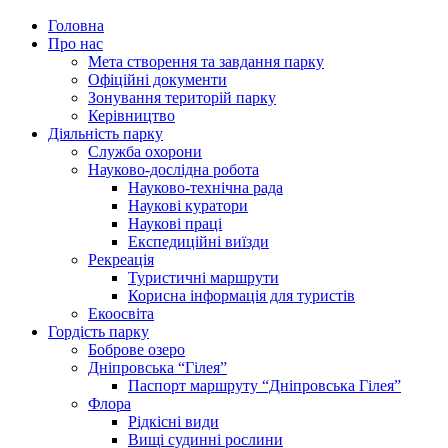
Головна
Про нас
Мета створення та завдання парку
Офіційні документи
Зонування територій парку
Керівництво
Діяльність парку
Служба охорони
Науково-дослідна робота
Науково-технічна рада
Наукові куратори
Наукові праці
Експедиційні виїзди
Рекреація
Туристичні маршрути
Корисна інформація для туристів
Екоосвіта
Гордість парку
Боброве озеро
Дніпровська “Гілея”
Паспорт маршруту “Дніпровська Гілея”
Флора
Рідкісні види
Вищі судинні рослини