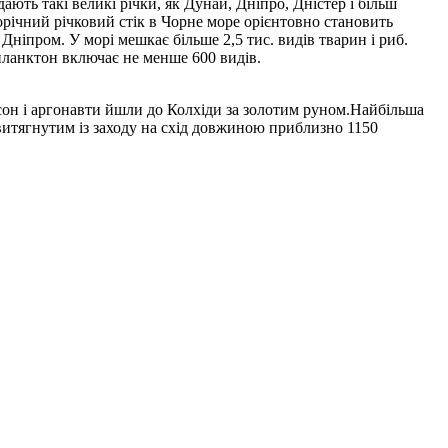
ють такі великі річки, як Дунай, Дніпро, Дністер і більш
орічний річковий стік в Чорне море орієнтовно становить
ніпром. У морі мешкає більше 2,5 тис. видів тварин і риб.
планктон включає не менше 600 видів.
сон і аргонавти йшли до Колхіди за золотим руном.Найбільша
витягнутим із заходу на схід довжиною приблизно 1150