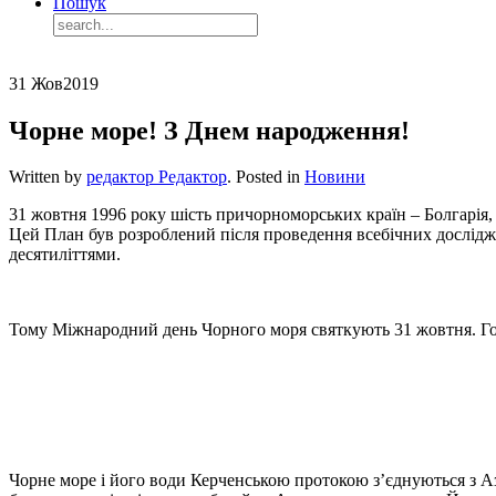
Пошук
31 Жов
2019
Чорне море! З Днем народження!
Written by
редактор Редактор
. Posted in
Новини
31 жовтня 1996 року шість причорноморських країн – Болгарія, Р
Цей План був розроблений після проведення всебічних дослідже
десятиліттями.
Тому Міжнародний день Чорного моря святкують 31 жовтня. Голов
Чорне море і його води Керченською протокою з’єднуються з А