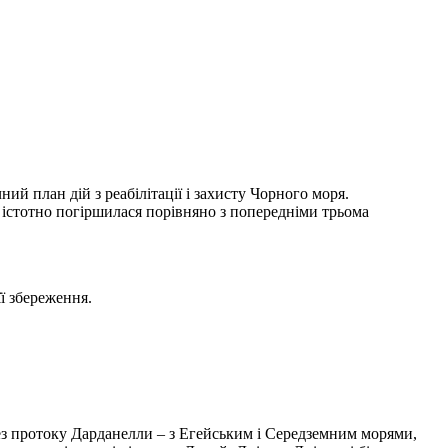
ий план дій з реабілітації і захисту Чорного моря.
 істотно погіршилася порівняно з попередніми трьома
ї збереження.
з протоку Дарданелли – з Егейським і Середземним морями,