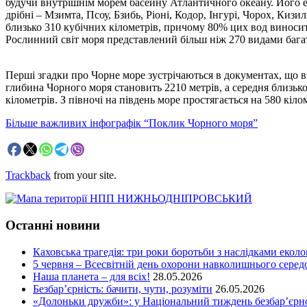
будучи внутрішнім морем басейну Атлантичного океану. Його еко
дрібні – Мзимта, Псоу, Бзибь, Ріоні, Кодор, Інгурі, Чорох, Ки
близько 310 кубічних кілометрів, причому 80% цих вод виносить
Рослинний світ моря представлений більш ніж 270 видами бага
Перші згадки про Чорне море зустрічаються в документах, що в
глибина Чорного моря становить 2210 метрів, а середня близьк
кілометрів. З півночі на південь море простягається на 580 кіло
Більше важливих інфографік “Поклик Чорного моря”
Trackback
from your site.
Останні новини
Каховська трагедія: три роки боротьби з наслідками еколо
5 червня – Всесвітній день охорони навколишнього сере
Наша планета – для всіх!
28.05.2026
Безбар’єрність: бачити, чути, розуміти
26.05.2026
«Долоньки дружби»: у Національний тиждень безбар’єрно