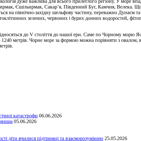
логія дуже важлива для всього прилеглого регіону. У море впада
зилирмак, Єшільирмак, Сакар’я, Південний Буг, Камчия, Велека. Щ
ся на північно-західну шельфову частину, переважно Дунаєм та Д
токлітинних зелених, червоних і бурих донних водоростей, фіто
ідносяться до V століття до нашої ери. Саме по Чорному морю Я
о 1240 метрів. Чорне море за формою можна порівняти з овалом, 
метрів.
гічної катастрофи
06.06.2026
довища
05.06.2026
сті діти вчилися підтримці та взаєморозумінню
25.05.2026