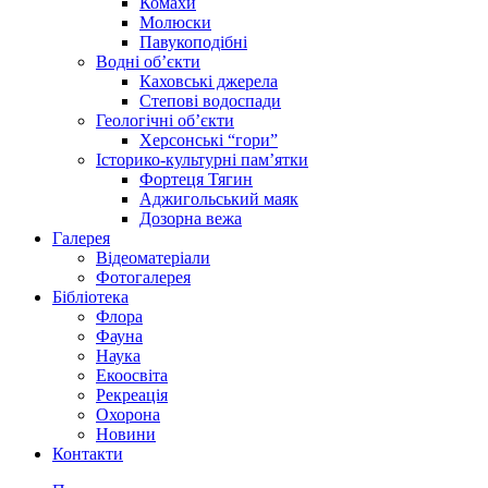
Комахи
Молюски
Павукоподібні
Водні об’єкти
Каховські джерела
Степові водоспади
Геологічні об’єкти
Херсонські “гори”
Історико-культурні пам’ятки
Фортеця Тягин
Аджигольський маяк
Дозорна вежа
Галерея
Відеоматеріали
Фотогалерея
Бібліотека
Флора
Фауна
Наука
Екоосвіта
Рекреація
Охорона
Новини
Контакти