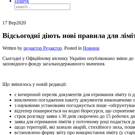
Пошук
17 Вер
2020
Відсьогодні діють нові правила для лім
Written by
редактор Редактор
. Posted in
Новини
Сьогодні у Офіційному віснику України опубліковано зміни до 
заповідного фонду загальнодержавного значення.
Що змінилось у новій редакції:
є вичерпний перелік документів для отримання ліміту із
виключено погодження пакету документів виконавчими ор
з науковими установами погоджується лише «обґрунтуванн
відтепер поширюється на водні біоресурси, що сприятиме
строк розгляду заяви з 30 днів скорочено до 15 робочих дн
заява для отримання лімітів у поточному році подається д
щодо територій, які зазнали аварій, стихійного лиха, 
встановлено форму звіту про використання ліміту (у старій