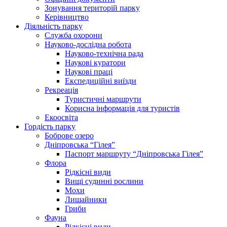
Зонування територій парку
Керівництво
Діяльність парку
Служба охорони
Науково-дослідна робота
Науково-технічна рада
Наукові куратори
Наукові праці
Експедиційні виїзди
Рекреація
Туристичні маршрути
Корисна інформація для туристів
Екоосвіта
Гордість парку
Боброве озеро
Дніпровська “Гілея”
Паспорт маршруту “Дніпровська Гілея”
Флора
Рідкісні види
Вищі судинні рослини
Мохи
Лишайники
Гриби
Фауна
Рідкісні види.