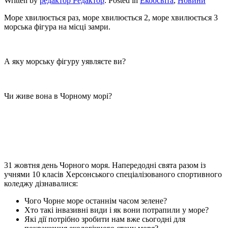
Written by
редактор Редактор
. Posted in
Екоосвіта
,
Новини
Море хвилюється раз, море хвилюється 2, море хвилюється 3
морська фігура на місці замри.
А яку морську фігуру уявляєте ви?
Чи живе вона в Чорному морі?
31 жовтня день Чорного моря. Напередодні свята разом із
учнями 10 класів Херсонського спеціалізованого спортивного
коледжу дізнавалися:
Чого Чорне море останнім часом зелене?
Хто такі інвазивні види і як вони потрапили у море?
Які дії потрібно зробити нам вже сьогодні для