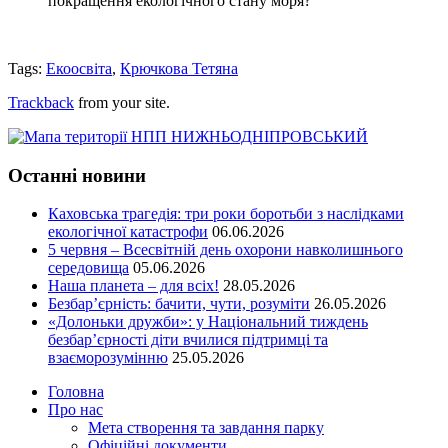
покращення екологічного стану моря?
Tags:
Екоосвіта
,
Крючкова Тетяна
Trackback
from your site.
Останні новини
Каховська трагедія: три роки боротьби з наслідками
екологічної катастрофи
06.06.2026
5 червня – Всесвітній день охорони навколишнього
середовища
05.06.2026
Наша планета – для всіх!
28.05.2026
Безбар’єрність: бачити, чути, розуміти
26.05.2026
«Долоньки дружби»: у Національний тиждень
безбар’єрності діти вчилися підтримці та
взаєморозумінню
25.05.2026
Головна
Про нас
Мета створення та завдання парку
Офіційні документи