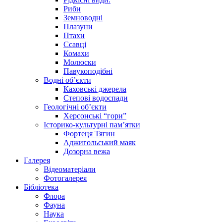
Риби
Земноводні
Плазуни
Птахи
Ссавці
Комахи
Молюски
Павукоподібні
Водні об’єкти
Каховські джерела
Степові водоспади
Геологічні об’єкти
Херсонські “гори”
Історико-культурні пам’ятки
Фортеця Тягин
Аджигольський маяк
Дозорна вежа
Галерея
Відеоматеріали
Фотогалерея
Бібліотека
Флора
Фауна
Наука