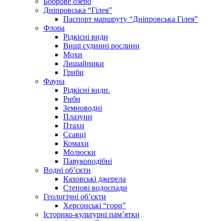
Боброве озеро
Дніпровська “Гілея”
Паспорт маршруту “Дніпровська Гілея”
Флора
Рідкісні види
Вищі судинні рослини
Мохи
Лишайники
Гриби
Фауна
Рідкісні види.
Риби
Земноводні
Плазуни
Птахи
Ссавці
Комахи
Молюски
Павукоподібні
Водні об’єкти
Каховські джерела
Степові водоспади
Геологічні об’єкти
Херсонські “гори”
Історико-культурні пам’ятки