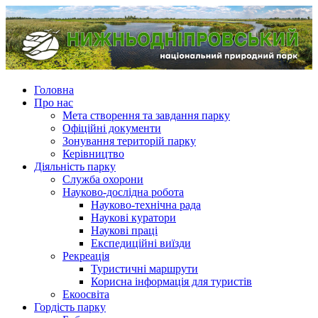
Головна
Про нас
Мета створення та завдання парку
Офіційні документи
Зонування територій парку
Керівництво
Діяльність парку
Служба охорони
Науково-дослідна робота
Науково-технічна рада
Наукові куратори
Наукові праці
Експедиційні виїзди
Рекреація
Туристичні маршрути
Корисна інформація для туристів
Екоосвіта
Гордість парку