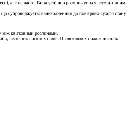
есні, але не часто. Вона успішно розмножується вегетативним
 що супроводжується зневодненням до повітряно-сухого стану.
ту між квітковими рослинами.
и, весняних і осінніх палів. Після кількох пожеж поспіль –