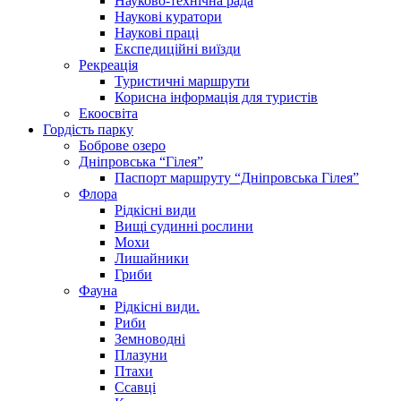
Науково-технічна рада
Наукові куратори
Наукові праці
Експедиційні виїзди
Рекреація
Туристичні маршрути
Корисна інформація для туристів
Екоосвіта
Гордість парку
Боброве озеро
Дніпровська “Гілея”
Паспорт маршруту “Дніпровська Гілея”
Флора
Рідкісні види
Вищі судинні рослини
Мохи
Лишайники
Гриби
Фауна
Рідкісні види.
Риби
Земноводні
Плазуни
Птахи
Ссавці