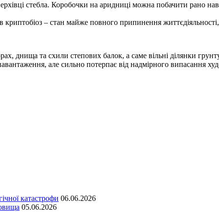
верхівці стебла. Коробочки на аридниці можна побачити рано нав
в криптобіоз – стан майже повного припинення життєдіяльності,
ах, днища та схили степових балок, а саме вільні ділянки грун
вантаження, але сильно потерпає від надмірного випасання худоб
гічної катастрофи
06.06.2026
довища
05.06.2026