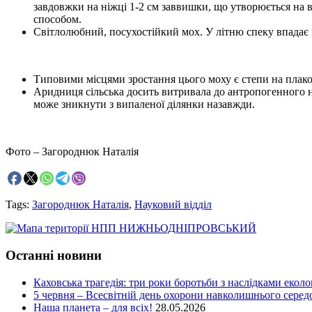
завдовжки на ніжці 1-2 см заввишки, що утворюється на 
способом.
Світлолюбний, посухостійкий мох. У літню спеку впадає 
Типовими місцями зростання цього моху є степи на плакор
Аридниця сільська досить витривала до антропогенного на
може зникнути з випаленої ділянки назавжди.
Фото – Загороднюк Наталія
Tags:
Загороднюк Наталія
,
Науковий відділ
Останні новини
Каховська трагедія: три роки боротьби з наслідками еколо
5 червня – Всесвітній день охорони навколишнього сере
Наша планета – для всіх!
28.05.2026