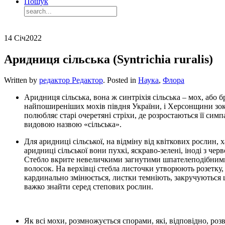
Пошук
14 Січ
2022
Аридниця сільська (Syntrichia ruralis)
Written by
редактор Редактор
. Posted in
Наука
,
Флора
Аридниця сільська, вона ж синтріхія сільська – мох, або 
найпоширеніших мохів півдня України, і Херсонщини зокре
полюбляє старі очеретяні стріхи, де розростаються її си
видовою назвою «сільська».
Для аридниці сільської, на відміну від квіткових росли
аридниці сільської вони пухкі, яскраво-зелені, іноді з че
Стебло вкрите невеличкими загнутими шпателеподібними 
волосок. На верхівці стебла листочки утворюють розетку, 
кардинально змінюється, листки темніють, закручуються
важко знайти серед степових рослин.
Як всі мохи, розмножується спорами, які, відповідно, ро