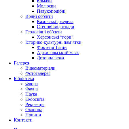
Комахи
Молюски
Павукоподібні
Водні об’єкти
Каховські джерела
Степові водоспади
Геологічні об’єкти
Херсонські “гори”
Історико-культурні пам’ятки
Фортеця Тягин
Аджигольський маяк
Дозорна вежа
Галерея
Відеоматеріали
Фотогалерея
Бібліотека
Флора
Фауна
Наука
Екоосвіта
Рекреація
Охорона
Новини
Контакти