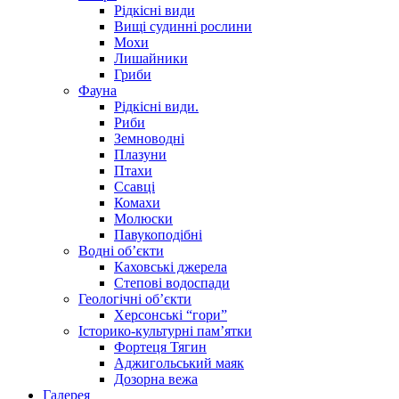
Рідкісні види
Вищі судинні рослини
Мохи
Лишайники
Гриби
Фауна
Рідкісні види.
Риби
Земноводні
Плазуни
Птахи
Ссавці
Комахи
Молюски
Павукоподібні
Водні об’єкти
Каховські джерела
Степові водоспади
Геологічні об’єкти
Херсонські “гори”
Історико-культурні пам’ятки
Фортеця Тягин
Аджигольський маяк
Дозорна вежа
Галерея