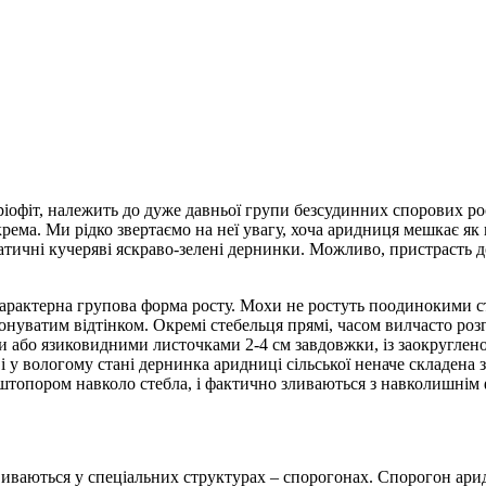
бріофіт, належить до дуже давньої групи безсудинних спорових ро
ма. Ми рідко звертаємо на неї увагу, хоча аридниця мешкає як н
мпатичні кучеряві яскраво-зелені дернинки. Можливо, пристрасть
н, характерна групова форма росту. Мохи не ростуть поодинокими
рвонуватим відтінком. Окремі стебельця прямі, часом вилчасто роз
або язиковидними листочками 2-4 см завдовжки, із заокругленої
і у вологому стані дернинка аридниці сільської неначе складена
 штопором навколо стебла, і фактично зливаються з навколишні
звиваються у спеціальних структурах – спорогонах. Спорогон ари