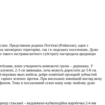
слин. Представник родини Поттієві (Pottiaceae), один з
а заповідних територіях, так і в людських поселеннях. Дуже
 до такого екстравагантного субстрату нагородила аридницю
 стеблами, вони утворюють компактні групи – дернинки. У
галужені, 2-3 см заввишки, хоча можуть доростати до 5-8 см.
 верхівки яких вибігає добре помітний прозорий зубчастий
 з гарних зелених зірочок. При висиханні зовнішній вигляд моху
м фоном. Тому в посушливий сезон нашу нову знайому дуже
дниці сільської – видовжено-кубкоподібна коробочка 2-4 мм