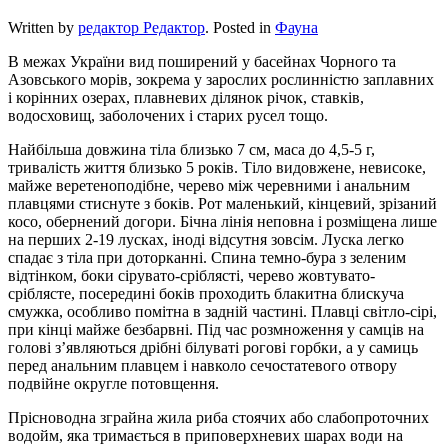
Written by
редактор Редактор
. Posted in
Фауна
В межах України вид поширений у басейнах Чорного та
Азовського морів, зокрема у зарослих рослинністю заплавних
і корінних озерах, плавневих ділянок річок, ставків,
водосховищ, заболочених і старих русел тощо.
Найбільша довжина тіла близько 7 см, маса до 4,5-5 г,
тривалість життя близько 5 років. Тіло видовжене, невисоке,
майже веретеноподібне, черево між черевними і анальним
плавцями стиснуте з боків. Рот маленький, кінцевий, зрізаний
косо, обернений догори. Бічна лінія неповна і розміщена лише
на перших 2-19 лусках, іноді відсутня зовсім. Луска легко
спадає з тіла при доторканні. Спина темно-бура з зеленим
відтінком, боки сірувато-сріблясті, черево жовтувато-
сріблясте, посередині боків проходить блакитна блискуча
смужка, особливо помітна в задній частині. Плавці світло-сірі,
при кінці майже безбарвні. Під час розмноження у самців на
голові з’являються дрібні білуваті рогові горбки, а у самиць
перед анальним плавцем і навколо сечостатевого отвору
подвійне округле потовщення.
Прісноводна зграйна жила риба стоячих або слабопроточних
водойм, яка тримається в приповерхневих шарах води на