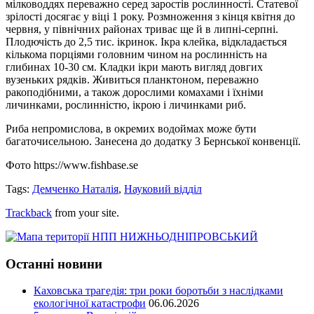
мілководдях переважно серед заростів рослинності. Статевої
зрілості досягає у віці 1 року. Розмноження з кінця квітня до
червня, у північних районах триває ще й в липні-серпні.
Плодючість до 2,5 тис. ікринок. Ікра клейка, відкладається
кількома порціями головним чином на рослинність на
глибинах 10-30 см. Кладки ікри мають вигляд довгих
вузеньких рядків. Живиться планктоном, переважно
ракоподібними, а також дорослими комахами і їхніми
личинками, рослинністю, ікрою і личинками риб.
Риба непромислова, в окремих водоймах може бути
багаточисельною. Занесена до додатку 3 Бернської конвенції.
Фото https://www.fishbase.se
Tags:
Демченко Наталія
,
Науковий відділ
Trackback
from your site.
Останні новини
Каховська трагедія: три роки боротьби з наслідками
екологічної катастрофи
06.06.2026