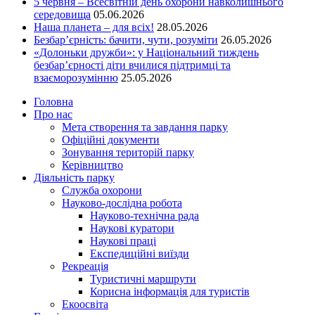
5 червня – Всесвітній день охорони навколишнього
середовища
05.06.2026
Наша планета – для всіх!
28.05.2026
Безбар’єрність: бачити, чути, розуміти
26.05.2026
«Долоньки дружби»: у Національний тиждень
безбар’єрності діти вчилися підтримці та
взаєморозумінню
25.05.2026
Головна
Про нас
Мета створення та завдання парку
Офіційні документи
Зонування територій парку
Керівництво
Діяльність парку
Служба охорони
Науково-дослідна робота
Науково-технічна рада
Наукові куратори
Наукові праці
Експедиційні виїзди
Рекреація
Туристичні маршрути
Корисна інформація для туристів
Екоосвіта