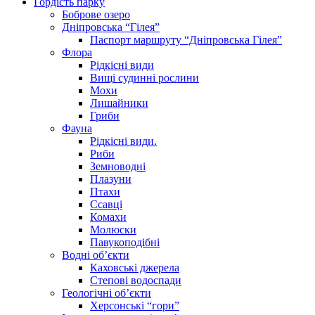
Гордість парку
Боброве озеро
Дніпровська “Гілея”
Паспорт маршруту “Дніпровська Гілея”
Флора
Рідкісні види
Вищі судинні рослини
Мохи
Лишайники
Гриби
Фауна
Рідкісні види.
Риби
Земноводні
Плазуни
Птахи
Ссавці
Комахи
Молюски
Павукоподібні
Водні об’єкти
Каховські джерела
Степові водоспади
Геологічні об’єкти
Херсонські “гори”