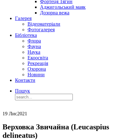
Фортеця Тягин
Аджигольський маяк
Дозорна вежа
Галерея
Відеоматеріали
Фотогалерея
Бібліотека
Флора
Фауна
Наука
Екоосвіта
Рекреація
Охорона
Новини
Контакти
Пошук
19 Лис
2021
Верховка Звичайна (Leucaspius
delineatus)