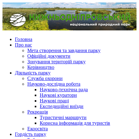
Головна
Про нас
Мета створення та завдання парку
Офіційні документи
Зонування територій парку
Керівництво
Діяльність парку
Служба охорони
Науково-дослідна робота
Науково-технічна рада
Наукові куратори
Наукові праці
Експедиційні виїзди
Рекреація
Туристичні маршрути
Корисна інформація для туристів
Екоосвіта
Гордість парку