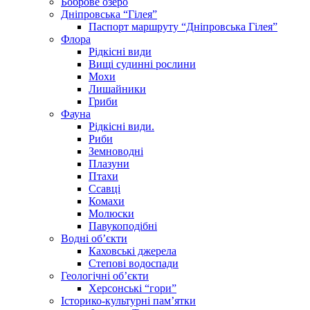
Боброве озеро
Дніпровська “Гілея”
Паспорт маршруту “Дніпровська Гілея”
Флора
Рідкісні види
Вищі судинні рослини
Мохи
Лишайники
Гриби
Фауна
Рідкісні види.
Риби
Земноводні
Плазуни
Птахи
Ссавці
Комахи
Молюски
Павукоподібні
Водні об’єкти
Каховські джерела
Степові водоспади
Геологічні об’єкти
Херсонські “гори”
Історико-культурні пам’ятки