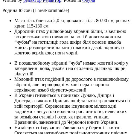
Written by
редактор Редактор
. Posted in
Фауна
Родина Ібісові (Threskiornithidae)
Маса тіла: близько 2,0 кг, довжина тіла: 80-90 см, розмах
крил: 115-130 см.
Дорослий птах у шлюбному вбранні білий, із великою
вохристо-жовтою плямою на волі й довгим жовтим
“чубом” на потилиці; гола шкіра біля основи дзьоба
жовта, розширений на кінці плаский дзьоб чорний, із
жовтою верхівкою; ноги чорні.
В позашлюбному вбранні “чуба” немає; жовтий колір у
забарвленні вола, дзьоба i на оголених ділянках шкіри
відсутній.
Молодий птах подібний до дорослого в позашлюбному
вбранні, але першорядні махові пера з чорною
верхівкою; дзьоб сірувато-рожевий.
В Україні гніздиться в пониззях Дунаю, Дніпра і
Дністра, а також в Присивашші; зальоти трапляються на
всій території. Середовище існування: мілководні
водойми з негустою водяною рослинністю, невеликих
за розміром ставків і озер, як правило, уникає.
Вразливий, занесений до Червоної книги України.
На місцях гніздування з’являється у березні – квітні.
Оселяється на неглибоких повільнопроточних прісних