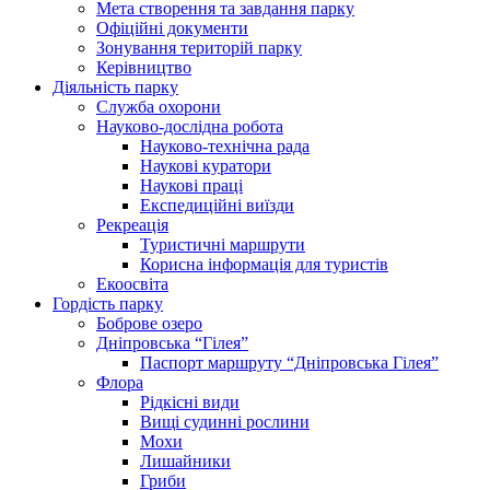
Мета створення та завдання парку
Офіційні документи
Зонування територій парку
Керівництво
Діяльність парку
Служба охорони
Науково-дослідна робота
Науково-технічна рада
Наукові куратори
Наукові праці
Експедиційні виїзди
Рекреація
Туристичні маршрути
Корисна інформація для туристів
Екоосвіта
Гордість парку
Боброве озеро
Дніпровська “Гілея”
Паспорт маршруту “Дніпровська Гілея”
Флора
Рідкісні види
Вищі судинні рослини
Мохи
Лишайники
Гриби