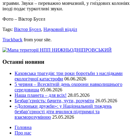
зграями. 3вуки – переважно мовчазний, у гніздових колоніях
іноді подає туркотливі звуки.
Фото – Віктор Бусел
Tags:
Віктор Бусел
,
Науковий відділ
Trackback
from your site.
Останні новини
Каховська трагедія: три роки боротьби з наслідками
екологічної катастрофи
06.06.2026
5 червня – Всесвітній день охорони навколишнього
середовища
05.06.2026
Наша планета – для всіх!
28.05.2026
Безбар’єрність: бачити, чути, розуміти
26.05.2026
«Долоньки дружби»: у Національний тиждень
безбар’єрності діти вчилися підтримці та
взаєморозумінню
25.05.2026
Головна
Про нас