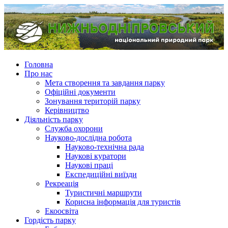
Головна
Про нас
Мета створення та завдання парку
Офіційні документи
Зонування територій парку
Керівництво
Діяльність парку
Служба охорони
Науково-дослідна робота
Науково-технічна рада
Наукові куратори
Наукові праці
Експедиційні виїзди
Рекреація
Туристичні маршрути
Корисна інформація для туристів
Екоосвіта
Гордість парку