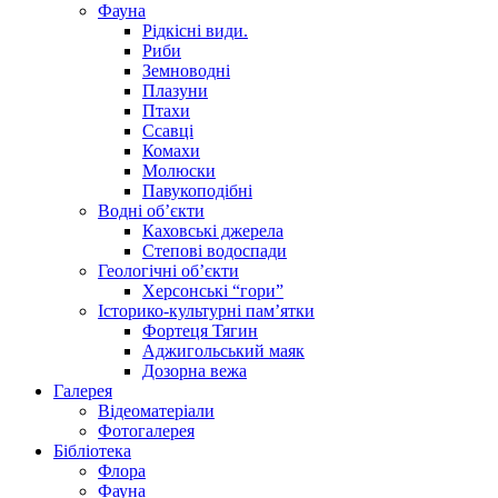
Фауна
Рідкісні види.
Риби
Земноводні
Плазуни
Птахи
Ссавці
Комахи
Молюски
Павукоподібні
Водні об’єкти
Каховські джерела
Степові водоспади
Геологічні об’єкти
Херсонські “гори”
Історико-культурні пам’ятки
Фортеця Тягин
Аджигольський маяк
Дозорна вежа
Галерея
Відеоматеріали
Фотогалерея
Бібліотека
Флора
Фауна