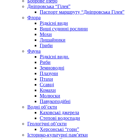
Боброве озеро
Дніпровська “Гілея”
Паспорт маршруту “Дніпровська Гілея”
Флора
Рідкісні види
Вищі судинні рослини
Мохи
Лишайники
Гриби
Фауна
Рідкісні види.
Риби
Земноводні
Плазуни
Птахи
Ссавці
Комахи
Молюски
Павукоподібні
Водні об’єкти
Каховські джерела
Степові водоспади
Геологічні об’єкти
Херсонські “гори”
Історико-культурні пам’ятки