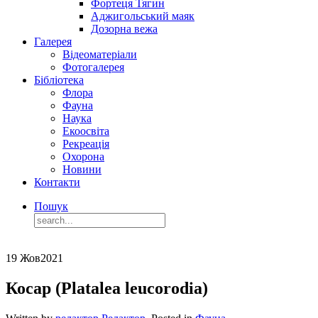
Фортеця Тягин
Аджигольський маяк
Дозорна вежа
Галерея
Відеоматеріали
Фотогалерея
Бібліотека
Флора
Фауна
Наука
Екоосвіта
Рекреація
Охорона
Новини
Контакти
Пошук
19 Жов
2021
Косар (Platalea leucorodia)