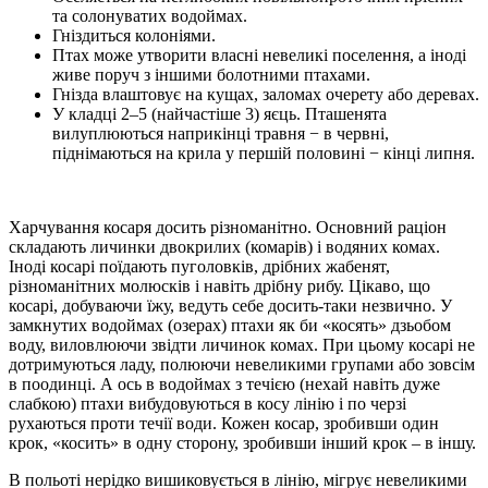
та солонуватих водоймах.
Гніздиться колоніями.
Птах може утворити власні невеликі поселення, а іноді
живе поруч з іншими болотними птахами.
Гнізда влаштовує на кущах, заломах очерету або деревах.
У кладці 2–5 (найчастіше 3) яєць. Пташенята
вилуплюються наприкінці травня − в червні,
піднімаються на крила у першій половині − кінці липня.
Харчування косаря досить різноманітно. Основний раціон
складають личинки двокрилих (комарів) і водяних комах.
Іноді косарі поїдають пуголовків, дрібних жабенят,
різноманітних молюсків і навіть дрібну рибу. Цікаво, що
косарі, добуваючи їжу, ведуть себе досить-таки незвично. У
замкнутих водоймах (озерах) птахи як би «косять» дзьобом
воду, виловлюючи звідти личинок комах. При цьому косарі не
дотримуються ладу, полюючи невеликими групами або зовсім
в поодинці. А ось в водоймах з течією (нехай навіть дуже
слабкою) птахи вибудовуються в косу лінію і по черзі
рухаються проти течії води. Кожен косар, зробивши один
крок, «косить» в одну сторону, зробивши інший крок – в іншу.
В польоті нерідко вишиковується в лінію, мігрує невеликими