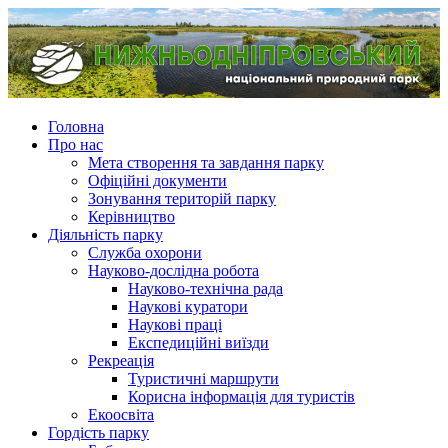
Головна
Про нас
Мета створення та завдання парку
Офіційні документи
Зонування територій парку
Керівництво
Діяльність парку
Служба охорони
Науково-дослідна робота
Науково-технічна рада
Наукові куратори
Наукові праці
Експедиційні виїзди
Рекреація
Туристичні маршрути
Корисна інформація для туристів
Екоосвіта
Гордість парку