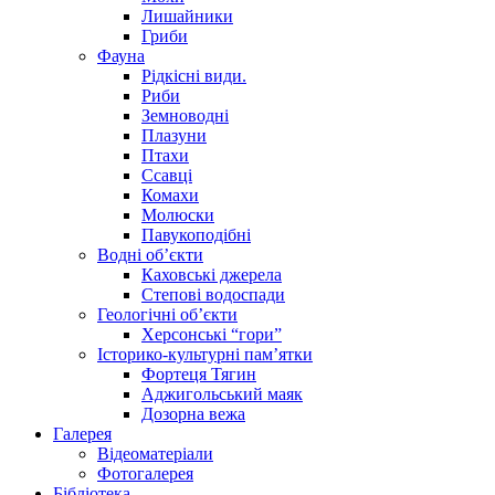
Лишайники
Гриби
Фауна
Рідкісні види.
Риби
Земноводні
Плазуни
Птахи
Ссавці
Комахи
Молюски
Павукоподібні
Водні об’єкти
Каховські джерела
Степові водоспади
Геологічні об’єкти
Херсонські “гори”
Історико-культурні пам’ятки
Фортеця Тягин
Аджигольський маяк
Дозорна вежа
Галерея
Відеоматеріали
Фотогалерея
Бібліотека