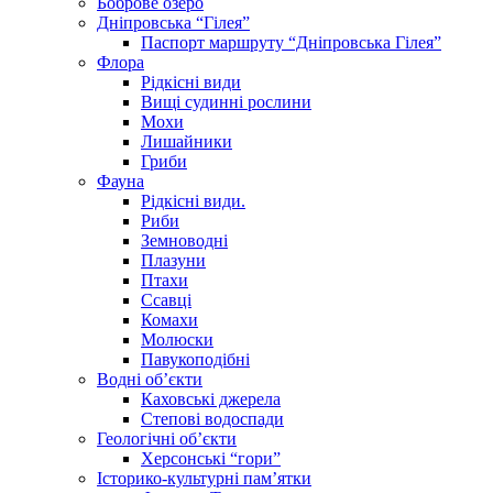
Боброве озеро
Дніпровська “Гілея”
Паспорт маршруту “Дніпровська Гілея”
Флора
Рідкісні види
Вищі судинні рослини
Мохи
Лишайники
Гриби
Фауна
Рідкісні види.
Риби
Земноводні
Плазуни
Птахи
Ссавці
Комахи
Молюски
Павукоподібні
Водні об’єкти
Каховські джерела
Степові водоспади
Геологічні об’єкти
Херсонські “гори”
Історико-культурні пам’ятки