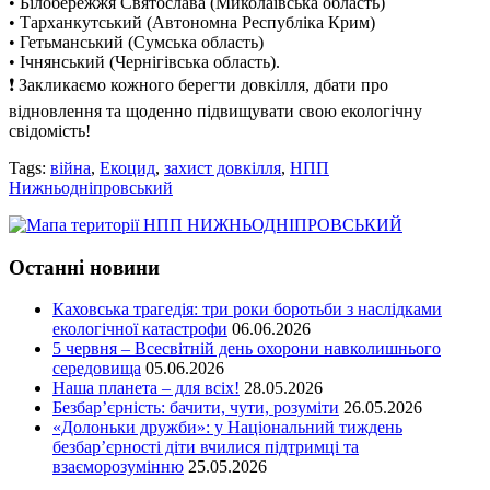
• Білобережжя Святослава (Миколаївська область)
• Тарханкутський (Автономна Республіка Крим)
• Гетьманський (Сумська область)
• Ічнянський (Чернігівська область).
❗️ Закликаємо кожного берегти довкілля, дбати про
відновлення та щоденно підвищувати свою екологічну
свідомість!
Tags:
війна
,
Екоцид
,
захист довкілля
,
НПП
Нижньодніпровський
Останні новини
Каховська трагедія: три роки боротьби з наслідками
екологічної катастрофи
06.06.2026
5 червня – Всесвітній день охорони навколишнього
середовища
05.06.2026
Наша планета – для всіх!
28.05.2026
Безбар’єрність: бачити, чути, розуміти
26.05.2026
«Долоньки дружби»: у Національний тиждень
безбар’єрності діти вчилися підтримці та
взаєморозумінню
25.05.2026