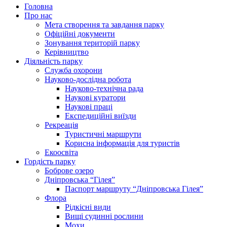
Головна
Про нас
Мета створення та завдання парку
Офіційні документи
Зонування територій парку
Керівництво
Діяльність парку
Служба охорони
Науково-дослідна робота
Науково-технічна рада
Наукові куратори
Наукові праці
Експедиційні виїзди
Рекреація
Туристичні маршрути
Корисна інформація для туристів
Екоосвіта
Гордість парку
Боброве озеро
Дніпровська “Гілея”
Паспорт маршруту “Дніпровська Гілея”
Флора
Рідкісні види
Вищі судинні рослини
Мохи