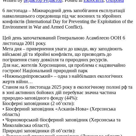
Written by
редактор Редактор
. Posted in
Екоосвіта
,
Охорона
6 листопада – Міжнародний день запобігання експлуатації
навколишнього середовища під час воєнних та збройних
конфліктів (International Day for Preventing the Exploitation of the
Environment in War and Armed Conflict).
Цей день започаткований Генеральною Асамблеєю ООН 6
листопада 2001 року.
Мета дня – привернення уваги до шкоди, яку заподіюють
військові дії та збройні конфлікти, що призводять до
погіршення стану довкілля та природних ресурсів.
Для нас, жителів Херсонщини, ця проблема є надзвичайно
гострою! Національний природний парк
«Нижньодніпровський» – одна з найбільших екологічних
жертв війни…
Станом на 6 листопада 2025 року в екологічному полоні рф та
в зоні активних бойових дій перебуває значна частина
природно-заповідного фонду (44%):
Біосферні заповідники (2 об’єкти):
• Біосферний заповідник «Асканія-Нова» (Херсонська
область)
• Чорноморський біосферний заповідник (Херсонська та
Миколаївська області).
Природні заповідники (8 об’єктів):