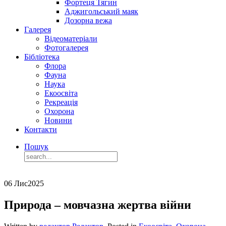
Фортеця Тягин
Аджигольський маяк
Дозорна вежа
Галерея
Відеоматеріали
Фотогалерея
Бібліотека
Флора
Фауна
Наука
Екоосвіта
Рекреація
Охорона
Новини
Контакти
Пошук
06 Лис
2025
Природа – мовчазна жертва війни