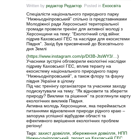
Written by
редактор Редактор
. Posted in
Екоосвіта
Спеціалісти національного природного парку
“Нижньодніпровський” спільно із представниками
Молодіжної ради Херсонської територіальної
громади провели тренінг для активної молоді з
Херсонщини на тему: “Екологічний слід війни:
підрив Каховської ГЕС та наслідки для екосистеми
Півдня”. Захід був присвячений до Всесвітнього
дня Землі
(
https://www.instagram.com/p/DI3B-JtsWY3/…
)
Учасники зустрічі обговорили екологічні наслідки
підриву Каховської ГЕС, вплив теракту на
екосистему національного природного парку
“Нижньодніпровський”, а також флору та фауну
півдня України в цілому
Під час тренінгу організатори та учасники заходу
подискутували на тему: “Як відновити та зберегти
природу? Виклики та рішення” та розглянули карту
екологічних викликів Півдня.
Активна молодь Херсонщини, яка переймається
питаннями відновлення природи рідного краю –
запорука успішної відбудови області та
ефективного вирішення екологічних проблем
регіону!
Tags:
захист довкілля
,
збереження довкілля
,
НПП
Нижньодніпровський
,
теракт на Каховській ГЕС