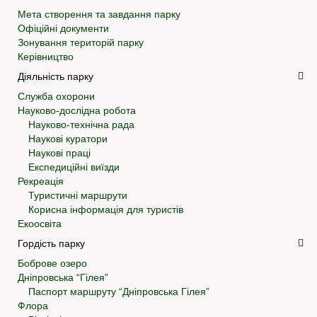
Мета створення та завдання парку
Офіційні документи
Зонування територій парку
Керівництво
Діяльність парку
Служба охорони
Науково-дослідна робота
Науково-технічна рада
Наукові куратори
Наукові праці
Експедиційні виїзди
Рекреація
Туристичні маршрути
Корисна інформація для туристів
Екоосвіта
Гордість парку
Боброве озеро
Дніпровська “Гілея”
Паспорт маршруту “Дніпровська Гілея”
Флора