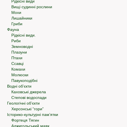
Рідкісні види
Вищі судинні рослини
Мохи
Лишайники
Гриби
Фауна
Рідкісні види.
Риби
Земноводні
Плазуни
Птахи
Ссавці
Комахи
Молюски
Павукоподібні
Водні об’єкти
Каховські джерела
Степові водоспади
Геологічні об’єкти
Херсонські “гори”
Історико-культурні пам’ятки
Фортеця Тягин
Аджигольський маяк