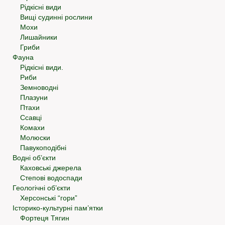
Рідкісні види
Вищі судинні рослини
Мохи
Лишайники
Гриби
Фауна
Рідкісні види.
Риби
Земноводні
Плазуни
Птахи
Ссавці
Комахи
Молюски
Павукоподібні
Водні об’єкти
Каховські джерела
Степові водоспади
Геологічні об’єкти
Херсонські “гори”
Історико-культурні пам’ятки
Фортеця Тягин