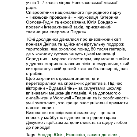
учнів 1–7 класів ліцею Новокаховської міської
ради.
Співробітники національного природного парку
«Нижньодніпровський» – науковиця Катерина
Орлова-Гудім та екоосвітянка Юлія Бондар –
провели інтерактивний захід, присвячений
таємницям «перлини Півдня».
Юні дослідники дізналися про дивовижний світ
пониззя Дніпра та здійснили віртуальну подорож
територією, яка охоплює понад 80 тисяч гектарів,
де у кожному куточку живуть цікаві мешканці.
Серед них – мураха ліометопум, яку можна знайти
у дуплах старих заплавних лісів та ємуранчик, який
використовує свій довгий хвіст як балансир під час
стрибків.
Щоб закріпити отримані знання, діти
перетворилися на справжніх детективів. Під час
вікторини «Відгадай тінь» за силуетами школярі
впізнавали мешканців плавнів. А за допомогою
онлайн-гри у Wordwall «Тварини та їх особливості»
учні змагалися, хто краще знає унікальні прикмети
наших тварин.
Виховання екосвідомості змалечку – це наш
внесок у майбутнє відновлення рідного краю.
Дякуємо ліцеїстам за допитливість та щиру любов
до природи!
Tags:
Бондар Юлія
,
Екоосвіта
,
захист довкілля
,