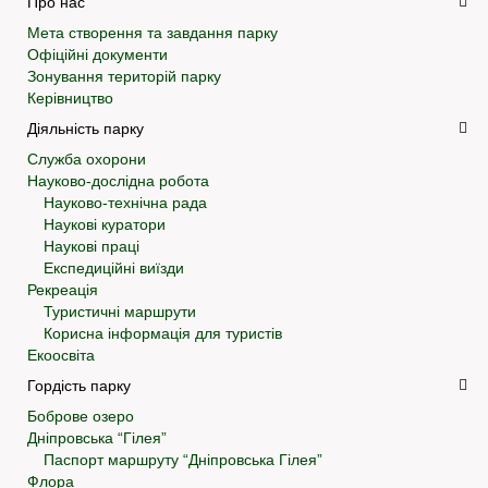
Про нас
Мета створення та завдання парку
Офіційні документи
Зонування територій парку
Керівництво
Діяльність парку
Служба охорони
Науково-дослідна робота
Науково-технічна рада
Наукові куратори
Наукові праці
Експедиційні виїзди
Рекреація
Туристичні маршрути
Корисна інформація для туристів
Екоосвіта
Гордість парку
Боброве озеро
Дніпровська “Гілея”
Паспорт маршруту “Дніпровська Гілея”
Флора