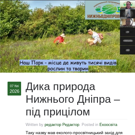
Дика природа
07 Кві
2026
Нижнього Дніпра –
під прицілом
Written by
редактор Редактор
. Posted in
Екоосвіта
Таку назву мав еколого-просвітницький захід для