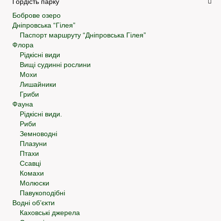
Гордість парку
Боброве озеро
Дніпровська “Гілея”
Паспорт маршруту “Дніпровська Гілея”
Флора
Рідкісні види
Вищі судинні рослини
Мохи
Лишайники
Гриби
Фауна
Рідкісні види.
Риби
Земноводні
Плазуни
Птахи
Ссавці
Комахи
Молюски
Павукоподібні
Водні об’єкти
Каховські джерела