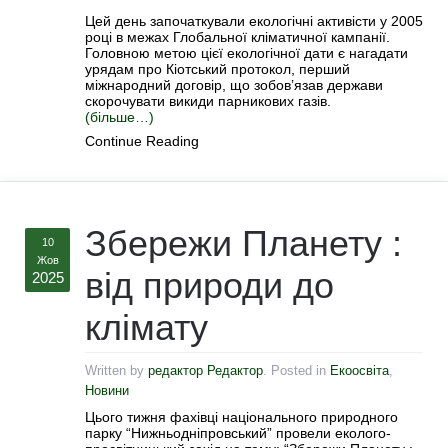
Цей день започаткували екологічні активісти у 2005
році в межах Глобальної кліматичної кампанії.
Головною метою цієї екологічної дати є нагадати
урядам про Кіотський протокол, перший
міжнародний договір, що зобов’язав держави
скорочувати викиди парникових газів.
(більше…)
Continue Reading
Збережи Планету :
10
Жов
від природи до
2025
клімату
Written by
редактор Редактор
. Posted in
Екоосвіта
,
Новини
Цього тижня фахівці національного природного
парку “Нижньодніпровський” провели еколого-