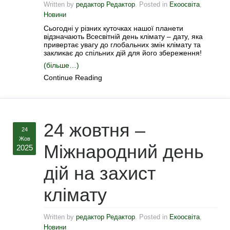
Written by
редактор Редактор
. Posted in
Екоосвіта
,
Новини
Сьогодні у різних куточках нашої планети
відзначають Всесвітній день клімату – дату, яка
привертає увагу до глобальних змін клімату та
закликає до спільних дій для його збереження!
(більше…)
Continue Reading
24 жовтня –
24
Жов
Міжнародний день
2025
дій на захист
клімату
Written by
редактор Редактор
. Posted in
Екоосвіта
,
Новини