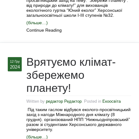
просвітницький захід на тему: “Збережи Планету :
від природи до клімату!” для вихованців
екологічного гуртка “Юний еколог” Херсонської
загальноосвітньої школи І-ІІІ ступенів №32.
(більше…)
Continue Reading
Врятуємо клімат-
12 Гру
2024
збережемо
планету!
Written by
редактор Редактор
. Posted in
Екоосвіта
Під таким гаслом відбувся еколого-просвітницький
захід з нагоди Міжнародного дня клімату (8
грудня). організований НПП “Нижньодніпровський”
разом зі студентами Херсонського державного
університету.
(більше…)