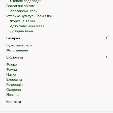
Степові водоспади
Геологічні об’єкти
Херсонські “гори”
Історико-культурні пам’ятки
Фортеця Тягин
Аджигольський маяк
Дозорна вежа
Галерея
Відеоматеріали
Фотогалерея
Бібліотека
Флора
Фауна
Наука
Екоосвіта
Рекреація
Охорона
Новини
Контакти