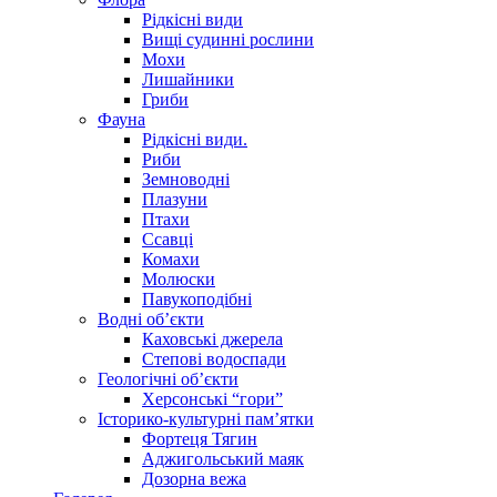
Рідкісні види
Вищі судинні рослини
Мохи
Лишайники
Гриби
Фауна
Рідкісні види.
Риби
Земноводні
Плазуни
Птахи
Ссавці
Комахи
Молюски
Павукоподібні
Водні об’єкти
Каховські джерела
Степові водоспади
Геологічні об’єкти
Херсонські “гори”
Історико-культурні пам’ятки
Фортеця Тягин
Аджигольський маяк
Дозорна вежа