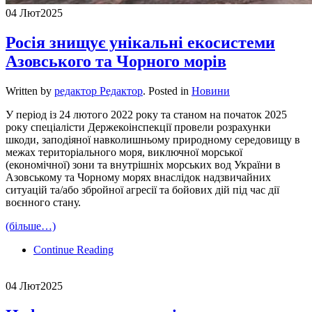
04 Лют
2025
Росія знищує унікальні екосистеми
Азовського та Чорного морів
Written by
редактор Редактор
. Posted in
Новини
У період із 24 лютого 2022 року та станом на початок 2025
року спеціалісти Держекоінспекції провели розрахунки
шкоди, заподіяної навколишньому природному середовищу в
межах територіального моря, виключної морської
(економічної) зони та внутрішніх морських вод України в
Азовському та Чорному морях внаслідок надзвичайних
ситуацій та/або збройної агресії та бойових дій під час дії
воєнного стану.
(більше…)
Continue Reading
04 Лют
2025