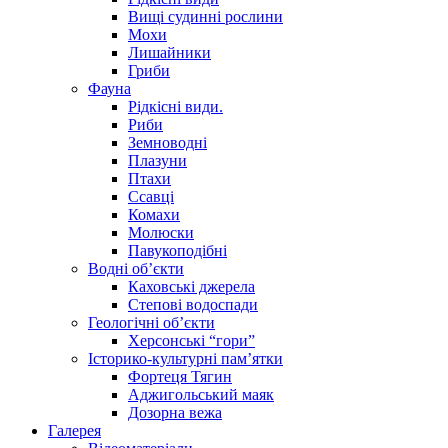
Вищі судинні рослини
Мохи
Лишайники
Гриби
Фауна
Рідкісні види.
Риби
Земноводні
Плазуни
Птахи
Ссавці
Комахи
Молюски
Павукоподібні
Водні об’єкти
Каховські джерела
Степові водоспади
Геологічні об’єкти
Херсонські “гори”
Історико-культурні пам’ятки
Фортеця Тягин
Аджигольський маяк
Дозорна вежа
Галерея