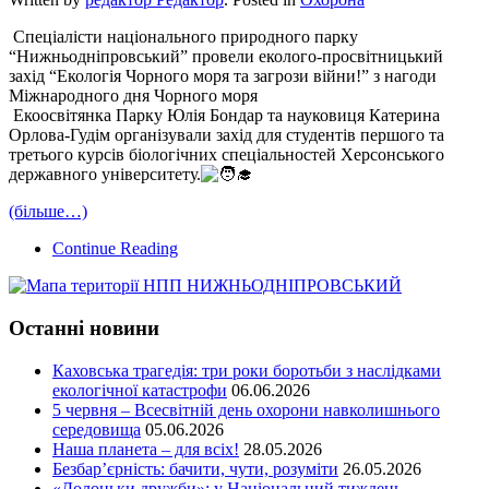
Спеціалісти національного природного парку
“Нижньодніпровський” провели еколого-просвітницький
захід “Екологія Чорного моря та загрози війни!” з нагоди
Міжнародного дня Чорного моря
Екоосвітянка Парку Юлія Бондар та науковиця Катерина
Орлова-Гудім організували захід для студентів першого та
третього курсів біологічних спеціальностей Херсонського
державного університету.
(більше…)
Continue Reading
Останні новини
Каховська трагедія: три роки боротьби з наслідками
екологічної катастрофи
06.06.2026
5 червня – Всесвітній день охорони навколишнього
середовища
05.06.2026
Наша планета – для всіх!
28.05.2026
Безбар’єрність: бачити, чути, розуміти
26.05.2026
«Долоньки дружби»: у Національний тиждень