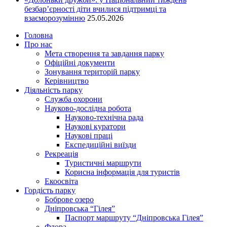
безбар’єрності діти вчилися підтримці та
взаєморозумінню
25.05.2026
Головна
Про нас
Мета створення та завдання парку
Офіційні документи
Зонування територій парку
Керівництво
Діяльність парку
Служба охорони
Науково-дослідна робота
Науково-технічна рада
Наукові куратори
Наукові праці
Експедиційні виїзди
Рекреація
Туристичні маршрути
Корисна інформація для туристів
Екоосвіта
Гордість парку
Боброве озеро
Дніпровська “Гілея”
Паспорт маршруту “Дніпровська Гілея”
Флора