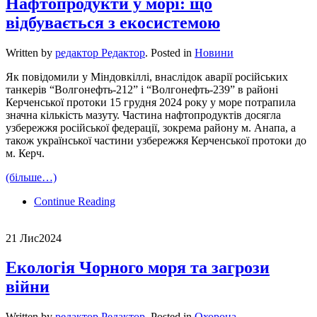
Нафтопродукти у морі: що
відбувається з екосистемою
Written by
редактор Редактор
. Posted in
Новини
Як повідомили у Міндовкіллі, внаслідок аварії російських
танкерів “Волгонефть-212” і “Волгонефть-239” в районі
Керченської протоки 15 грудня 2024 року у море потрапила
значна кількість мазуту. Частина нафтопродуктів досягла
узбережжя російської федерації, зокрема району м. Анапа, а
також української частини узбережжя Керченської протоки до
м. Керч.
(більше…)
Continue Reading
21 Лис
2024
Екологія Чорного моря та загрози
війни
Written by
редактор Редактор
. Posted in
Охорона