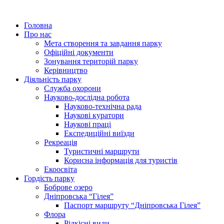
Головна
Про нас
Мета створення та завдання парку
Офіційні документи
Зонування територій парку
Керівництво
Діяльність парку
Служба охорони
Науково-дослідна робота
Науково-технічна рада
Наукові куратори
Наукові праці
Експедиційні виїзди
Рекреація
Туристичні маршрути
Корисна інформація для туристів
Екоосвіта
Гордість парку
Боброве озеро
Дніпровська “Гілея”
Паспорт маршруту “Дніпровська Гілея”
Флора
Рідкісні види