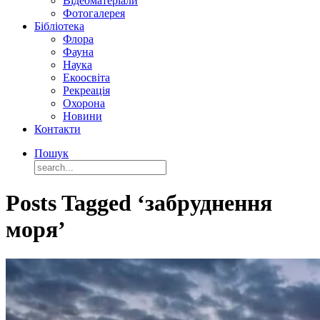
Відеоматеріали
Фотогалерея
Бібліотека
Флора
Фауна
Наука
Екоосвіта
Рекреація
Охорона
Новини
Контакти
Пошук
Posts Tagged ‘забруднення
моря’