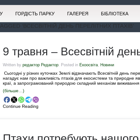
У
ГОРДІСТЬ ПАРКУ
ГАЛЕРЕЯ
БІБЛІОТЕКА
AGGED ‘ВСЕСВІТНІЙ ДЕНЬ ПЕРЕЛІТНИХ ПТАХІВ’
9 травня – Всесвітній день
Written by
редактор Редактор
. Posted in
Екоосвіта
,
Новини
Сьогодні у різних куточках Землі відзначають Всесвітній день перел
нагадує нам про важливість птахів для екосистеми та природне яви
краї, а запрограмований природою складний механізм виживання 
(більше…)
Continue Reading
Птахи потребують нашого