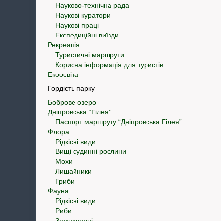
Науково-технічна рада
Наукові куратори
Наукові праці
Експедиційні виїзди
Рекреація
Туристичні маршрути
Корисна інформація для туристів
Екоосвіта
Гордість парку
Боброве озеро
Дніпровська “Гілея”
Паспорт маршруту “Дніпровська Гілея”
Флора
Рідкісні види
Вищі судинні рослини
Мохи
Лишайники
Гриби
Фауна
Рідкісні види.
Риби
Земноводні