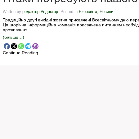
Written by
редактор Редактор
. Posted in
Екоосвіта
,
Новини
Традиційно другі вихідні жовтня присвячені Всесвітньому дню перел
Ця щорічна інформаційна компанія присвячена питанням необхідно
проживання.
(більше…)
Continue Reading