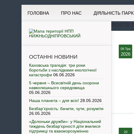
ГОЛОВНА
ПРО НАС
ДІЯЛЬНІСТЬ ПАРК
POSTS T
09 Тра
2026
ОСТАННІ НОВИНИ
Каховська трагедія: три роки
боротьби з наслідками екологічної
катастрофи
06.06.2026
5 червня – Всесвітній день охорони
навколишнього середовища
05.06.2026
Наша планета – для всіх!
28.05.2026
Безбар’єрність: бачити, чути, розуміти
26.05.2026
«Долоньки дружби»: у Національний
тиждень безбар’єрності діти вчилися
підтримці та взаєморозумінню
20