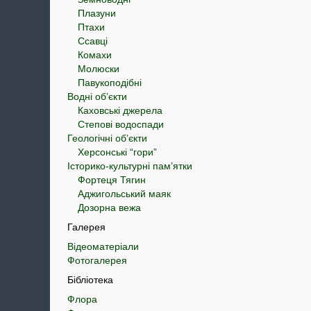
Плазуни
Птахи
Ссавці
Комахи
Молюски
Павукоподібні
Водні об’єкти
Каховські джерела
Степові водоспади
Геологічні об’єкти
Херсонські “гори”
Історико-культурні пам’ятки
Фортеця Тягин
Аджигольський маяк
Дозорна вежа
Галерея
Відеоматеріали
Фотогалерея
Бібліотека
Флора