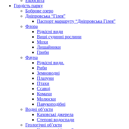
Екоосвіта
Гордість парку
Боброве озеро
Дніпровська “Гілея”
Паспорт маршруту “Дніпровська Гілея”
Флора
Рідкісні види
Вищі судинні рослини
Мохи
Лишайники
Гриби
Фауна
Рідкісні види.
Риби
Земноводні
Плазуни
Птахи
Ссавці
Комахи
Молюски
Павукоподібні
Водні об’єкти
Каховські джерела
Степові водоспади
Геологічні об’єкти