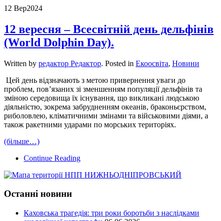
12 Вер
2024
12 вересня – Всесвітній день дельфінів
(World Dolphin Day).
Written by
редактор Редактор
. Posted in
Екоосвіта
,
Новини
Цей день відзначають з метою привернення уваги до
проблем, пов’язаних зі зменшенням популяції дельфінів та
зміною середовища їх існування, що викликані людською
діяльністю, зокрема забрудненням океанів, браконьєрством,
риболовлею, кліматичними змінами та військовими діями, а
також ракетними ударами по морських територіях.
(більше…)
Continue Reading
Останні новини
Каховська трагедія: три роки боротьби з наслідками