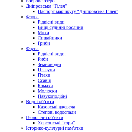
Боброве озеро
Дніпровська “Гілея”
Паспорт маршруту “Дніпровська Гілея”
Флора
Рідкісні види
Вищі судинні рослини
Мохи
Лишайники
Гриби
Фауна
Рідкісні види.
Риби
Земноводні
Плазуни
Птахи
Ссавці
Комахи
Молюски
Павукоподібні
Водні об’єкти
Каховські джерела
Степові водоспади
Геологічні об’єкти
Херсонські “гори”
Історико-культурні пам’ятки