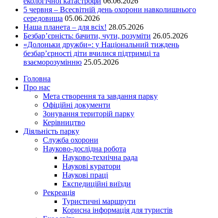
екологічної катастрофи
06.06.2026
5 червня – Всесвітній день охорони навколишнього
середовища
05.06.2026
Наша планета – для всіх!
28.05.2026
Безбар’єрність: бачити, чути, розуміти
26.05.2026
«Долоньки дружби»: у Національний тиждень
безбар’єрності діти вчилися підтримці та
взаєморозумінню
25.05.2026
Головна
Про нас
Мета створення та завдання парку
Офіційні документи
Зонування територій парку
Керівництво
Діяльність парку
Служба охорони
Науково-дослідна робота
Науково-технічна рада
Наукові куратори
Наукові праці
Експедиційні виїзди
Рекреація
Туристичні маршрути
Корисна інформація для туристів