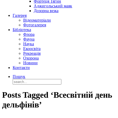
Фортеця Тягин
Аджигольський маяк
Дозорна вежа
Галерея
Відеоматеріали
Фотогалерея
Бібліотека
Флора
Фауна
Наука
Екоосвіта
Рекреація
Охорона
Новини
Контакти
Пошук
Posts Tagged ‘Всесвітній день
дельфінів’