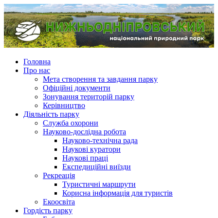
Головна
Про нас
Мета створення та завдання парку
Офіційні документи
Зонування територій парку
Керівництво
Діяльність парку
Служба охорони
Науково-дослідна робота
Науково-технічна рада
Наукові куратори
Наукові праці
Експедиційні виїзди
Рекреація
Туристичні маршрути
Корисна інформація для туристів
Екоосвіта
Гордість парку