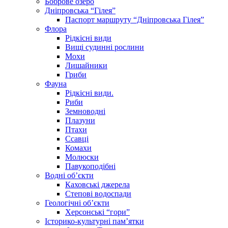
Боброве озеро
Дніпровська “Гілея”
Паспорт маршруту “Дніпровська Гілея”
Флора
Рідкісні види
Вищі судинні рослини
Мохи
Лишайники
Гриби
Фауна
Рідкісні види.
Риби
Земноводні
Плазуни
Птахи
Ссавці
Комахи
Молюски
Павукоподібні
Водні об’єкти
Каховські джерела
Степові водоспади
Геологічні об’єкти
Херсонські “гори”
Історико-культурні пам’ятки