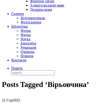
Фортеця Тягин
Аджигольський маяк
Дозорна вежа
Галерея
Відеоматеріали
Фотогалерея
Бібліотека
Флора
Фауна
Наука
Екоосвіта
Рекреація
Охорона
Новини
Контакти
Пошук
Posts Tagged ‘Вірьовчина’
21 Сер
2025