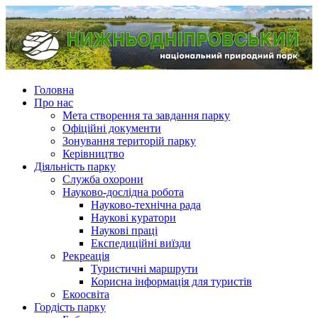
Головна
Про нас
Мета створення та завдання парку
Офіційні документи
Зонування територій парку
Керівництво
Діяльність парку
Служба охорони
Науково-дослідна робота
Науково-технічна рада
Наукові куратори
Наукові праці
Експедиційні виїзди
Рекреація
Туристичні маршрути
Корисна інформація для туристів
Екоосвіта
Гордість парку