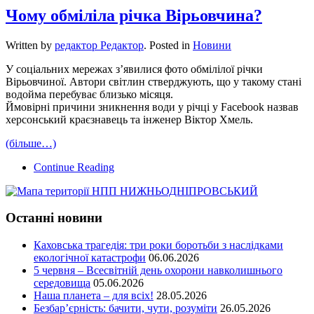
Чому обміліла річка Вірьовчина?
Written by
редактор Редактор
. Posted in
Новини
У соціальних мережах з’явилися фото обмілілої річки
Вірьовчиної. Автори світлин стверджують, що у такому стані
водойма перебуває близько місяця.
Ймовірні причини зникнення води у річці у Facebook назвав
херсонський краєзнавець та інженер Віктор Хмель.
(більше…)
Continue Reading
Останні новини
Каховська трагедія: три роки боротьби з наслідками
екологічної катастрофи
06.06.2026
5 червня – Всесвітній день охорони навколишнього
середовища
05.06.2026
Наша планета – для всіх!
28.05.2026
Безбар’єрність: бачити, чути, розуміти
26.05.2026