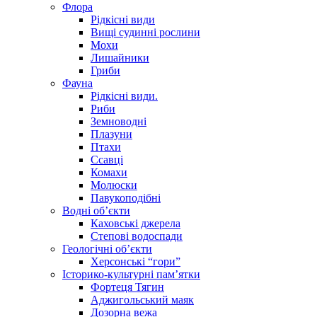
Флора
Рідкісні види
Вищі судинні рослини
Мохи
Лишайники
Гриби
Фауна
Рідкісні види.
Риби
Земноводні
Плазуни
Птахи
Ссавці
Комахи
Молюски
Павукоподібні
Водні об’єкти
Каховські джерела
Степові водоспади
Геологічні об’єкти
Херсонські “гори”
Історико-культурні пам’ятки
Фортеця Тягин
Аджигольський маяк
Дозорна вежа