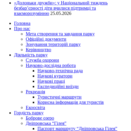
«Долоньки дружби»: у Національний тиждень
безбар’єрності діти вчилися підтримці та
взаєморозумінню
25.05.2026
Головна
Про нас
Мета створення та завдання парку
Офіційні документи
Зонування територій парку
Керівництво
Діяльність парку
Служба охорони
Науково-дослідна робота
Науково-технічна рада
Наукові куратори
Наукові праці
Експедиційні виїзди
Рекреація
Туристичні маршрути
Корисна інформація для туристів
Екоосвіта
Гордість парку
Боброве озеро
Дніпровська “Гілея”
Паспорт маршруту “Дніпровська Гілея”