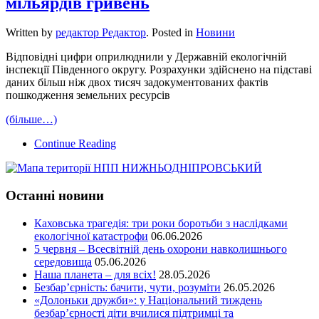
мільярдів гривень
Written by
редактор Редактор
. Posted in
Новини
Відповідні цифри оприлюднили у Державній екологічній
інспекції Південного округу. Розрахунки здійснено на підставі
даних більш ніж двох тисяч задокументованих фактів
пошкодження земельних ресурсів
(більше…)
Continue Reading
Останні новини
Каховська трагедія: три роки боротьби з наслідками
екологічної катастрофи
06.06.2026
5 червня – Всесвітній день охорони навколишнього
середовища
05.06.2026
Наша планета – для всіх!
28.05.2026
Безбар’єрність: бачити, чути, розуміти
26.05.2026
«Долоньки дружби»: у Національний тиждень
безбар’єрності діти вчилися підтримці та