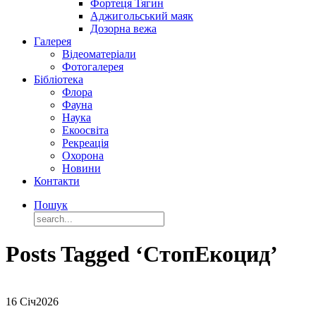
Фортеця Тягин
Аджигольський маяк
Дозорна вежа
Галерея
Відеоматеріали
Фотогалерея
Бібліотека
Флора
Фауна
Наука
Екоосвіта
Рекреація
Охорона
Новини
Контакти
Пошук
Posts Tagged ‘СтопЕкоцид’
16 Січ
2026