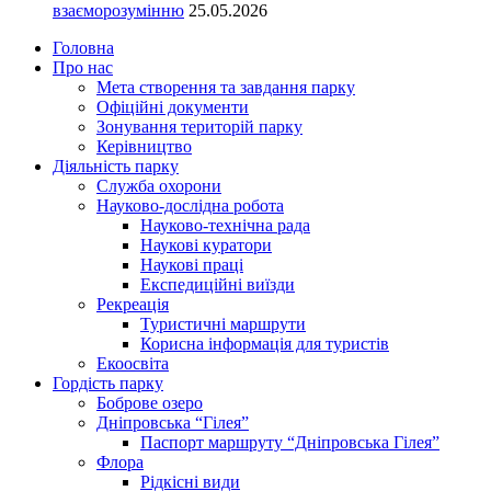
взаєморозумінню
25.05.2026
Головна
Про нас
Мета створення та завдання парку
Офіційні документи
Зонування територій парку
Керівництво
Діяльність парку
Служба охорони
Науково-дослідна робота
Науково-технічна рада
Наукові куратори
Наукові праці
Експедиційні виїзди
Рекреація
Туристичні маршрути
Корисна інформація для туристів
Екоосвіта
Гордість парку
Боброве озеро
Дніпровська “Гілея”
Паспорт маршруту “Дніпровська Гілея”
Флора
Рідкісні види