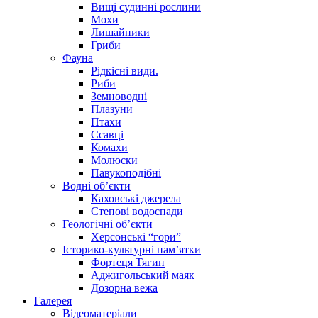
Вищі судинні рослини
Мохи
Лишайники
Гриби
Фауна
Рідкісні види.
Риби
Земноводні
Плазуни
Птахи
Ссавці
Комахи
Молюски
Павукоподібні
Водні об’єкти
Каховські джерела
Степові водоспади
Геологічні об’єкти
Херсонські “гори”
Історико-культурні пам’ятки
Фортеця Тягин
Аджигольський маяк
Дозорна вежа
Галерея
Відеоматеріали