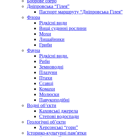
Боброве озеро
Дніпровська “Гілея”
Паспорт маршруту “Дніпровська Гілея”
Флора
Рідкісні види
Вищі судинні рослини
Мохи
Лишайники
Гриби
Фауна
Рідкісні види.
Риби
Земноводні
Плазуни
Птахи
Ссавці
Комахи
Молюски
Павукоподібні
Водні об’єкти
Каховські джерела
Степові водоспади
Геологічні об’єкти
Херсонські “гори”
Історико-культурні пам’ятки