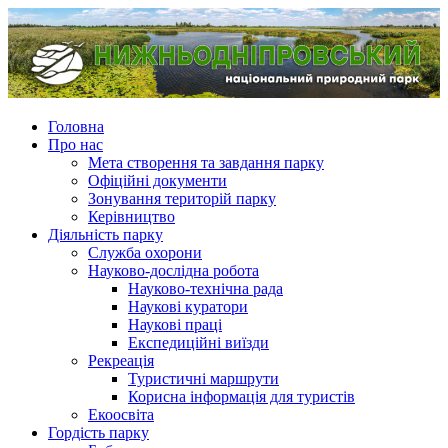
Головна
Про нас
Мета створення та завдання парку
Офіційні документи
Зонування територій парку
Керівництво
Діяльність парку
Служба охорони
Науково-дослідна робота
Науково-технічна рада
Наукові куратори
Наукові праці
Експедиційні виїзди
Рекреація
Туристичні маршрути
Корисна інформація для туристів
Екоосвіта
Гордість парку