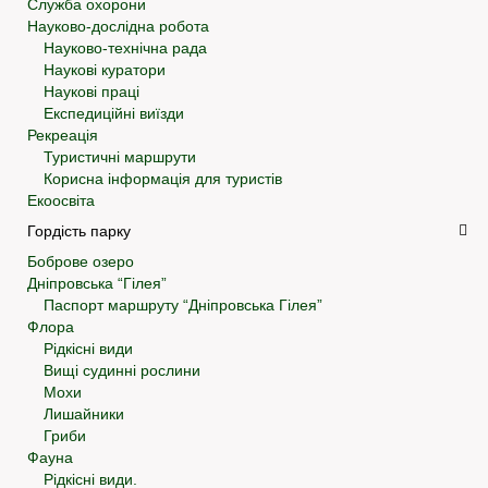
Служба охорони
Науково-дослідна робота
Науково-технічна рада
Наукові куратори
Наукові праці
Експедиційні виїзди
Рекреація
Туристичні маршрути
Корисна інформація для туристів
Екоосвіта
Гордість парку
Боброве озеро
Дніпровська “Гілея”
Паспорт маршруту “Дніпровська Гілея”
Флора
Рідкісні види
Вищі судинні рослини
Мохи
Лишайники
Гриби
Фауна
Рідкісні види.