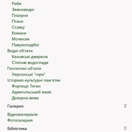
Риби
Земноводні
Плазуни
Птахи
Ссавці
Комахи
Молюски
Павукоподібні
Водні об’єкти
Каховські джерела
Степові водоспади
Геологічні об’єкти
Херсонські “гори”
Історико-культурні пам’ятки
Фортеця Тягин
Аджигольський маяк
Дозорна вежа
Галерея
Відеоматеріали
Фотогалерея
Бібліотека