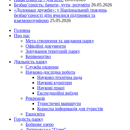
Безбар’єрність: бачити, чути, розуміти
26.05.2026
«Долоньки дружби»: у Національний тиждень
безбар’єрності діти вчилися підтримці та
взаєморозумінню
25.05.2026
Головна
Про нас
Мета створення та завдання парку
Офіційні документи
Зонування територій парку
Керівництво
Діяльність парку
Служба охорони
Науково-дослідна робота
Науково-технічна рада
Наукові куратори
Наукові праці
Експедиційні виїзди
Рекреація
Туристичні маршрути
Корисна інформація для туристів
Екоосвіта
Гордість парку
Боброве озеро
Дніпровська “Гілея”