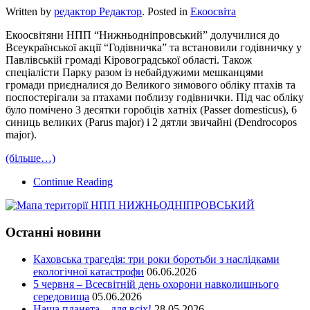
Written by
редактор Редактор
. Posted in
Екоосвіта
Екоосвітяни НПП “Нижньодніпровський” долучилися до
Всеукраїнської акції “Годівничка” та встановили годівничку у
Павлівській громаді Кіровоградської області. Також
спеціалісти Парку разом із небайдужими мешканцями
громади приєдналися до Великого зимового обліку птахів та
поспостерігали за птахами поблизу годівнички. Під час обліку
було помічено 3 десятки горобців хатніх (Passer domesticus), 6
синиць великих (Parus major) і 2 дятли звичайні (Dendrocopos
major).
(більше…)
Continue Reading
Останні новини
Каховська трагедія: три роки боротьби з наслідками
екологічної катастрофи
06.06.2026
5 червня – Всесвітній день охорони навколишнього
середовища
05.06.2026
Наша планета – для всіх!
28.05.2026