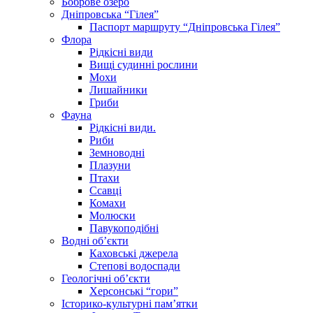
Боброве озеро
Дніпровська “Гілея”
Паспорт маршруту “Дніпровська Гілея”
Флора
Рідкісні види
Вищі судинні рослини
Мохи
Лишайники
Гриби
Фауна
Рідкісні види.
Риби
Земноводні
Плазуни
Птахи
Ссавці
Комахи
Молюски
Павукоподібні
Водні об’єкти
Каховські джерела
Степові водоспади
Геологічні об’єкти
Херсонські “гори”
Історико-культурні пам’ятки