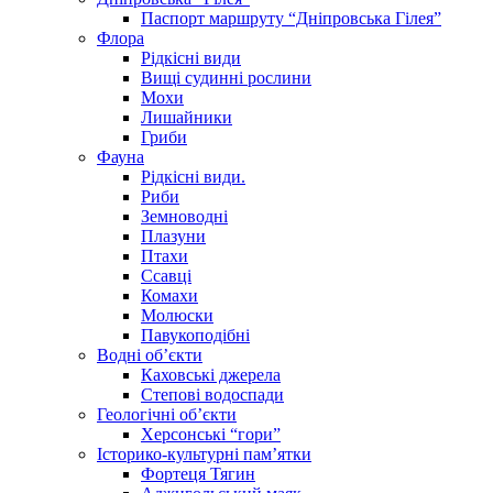
Паспорт маршруту “Дніпровська Гілея”
Флора
Рідкісні види
Вищі судинні рослини
Мохи
Лишайники
Гриби
Фауна
Рідкісні види.
Риби
Земноводні
Плазуни
Птахи
Ссавці
Комахи
Молюски
Павукоподібні
Водні об’єкти
Каховські джерела
Степові водоспади
Геологічні об’єкти
Херсонські “гори”
Історико-культурні пам’ятки
Фортеця Тягин