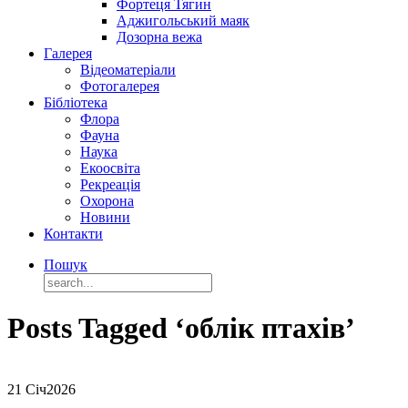
Фортеця Тягин
Аджигольський маяк
Дозорна вежа
Галерея
Відеоматеріали
Фотогалерея
Бібліотека
Флора
Фауна
Наука
Екоосвіта
Рекреація
Охорона
Новини
Контакти
Пошук
Posts Tagged ‘облік птахів’
21 Січ
2026