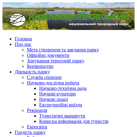
Головна
Про нас
Мета створення та завдання парку
Офіційні документи
Зонування територій парку
Керівництво
Діяльність парку
Служба охорони
Науково-дослідна робота
Науково-технічна рада
Наукові куратори
Наукові праці
Експедиційні виїзди
Рекреація
Туристичні маршрути
Корисна інформація для туристів
Екоосвіта
Гордість парку