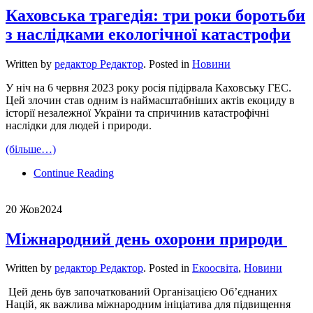
Каховська трагедія: три роки боротьби
з наслідками екологічної катастрофи
Written by
редактор Редактор
. Posted in
Новини
У ніч на 6 червня 2023 року росія підірвала Каховську ГЕС.
Цей злочин став одним із наймасштабніших актів екоциду в
історії незалежної України та спричинив катастрофічні
наслідки для людей і природи.
(більше…)
Continue Reading
20 Жов
2024
Міжнародний день охорони природи
Written by
редактор Редактор
. Posted in
Екоосвіта
,
Новини
Цей день був започаткований Організацією Об’єднаних
Націй, як важлива міжнародним ініціатива для підвищення