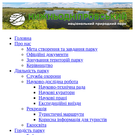
Головна
Про нас
Мета створення та завдання парку
Офіційні документи
Зонування територій парку
Керівництво
Діяльність парку
Служба охорони
Науково-дослідна робота
Науково-технічна рада
Наукові куратори
Наукові праці
Експедиційні виїзди
Рекреація
Туристичні маршрути
Корисна інформація для туристів
Екоосвіта
Гордість парку