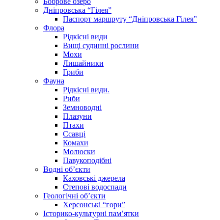
Боброве озеро
Дніпровська “Гілея”
Паспорт маршруту “Дніпровська Гілея”
Флора
Рідкісні види
Вищі судинні рослини
Мохи
Лишайники
Гриби
Фауна
Рідкісні види.
Риби
Земноводні
Плазуни
Птахи
Ссавці
Комахи
Молюски
Павукоподібні
Водні об’єкти
Каховські джерела
Степові водоспади
Геологічні об’єкти
Херсонські “гори”
Історико-культурні пам’ятки