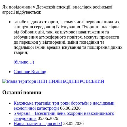
Як повідомили у Держекоінспекції, внаслідок російської
агресії відбувається:
загибель диких тварин, в тому числі червонокнижних,
знищення середовищ їх існування. Вторинні наслідки
від бойових дій, такі як шумове навантаження та
забруднення атмосферного повітря, можуть призвести
до перешкод у відтворенні, зміни поведінки та
подальшої зміни ареалів існування та поширення диких
тварин;
(більше…)
Continue Reading
Останні новини
Каховська трагедія: три роки боротьби з наслідками
екологічної катастрофи
06.06.2026
5 червня – Всесвітній день охорони навколишнього
середовища
05.06.2026
Наша планета – для всіх!
28.05.2026