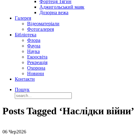
Фортеця Тягин
Аджигольський маяк
Дозорна вежа
Галерея
Відеоматеріали
Фотогалерея
Бібліотека
Флора
Фауна
Наука
Екоосвіта
Рекреація
Охорона
Новини
Контакти
Пошук
Posts Tagged ‘Наслідки війни’
06 Чер
2026