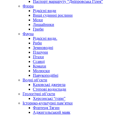
Паспорт маршруту “Дніпровська Гілея”
Флора
Рідкісні види
Вищі судинні рослини
Мохи
Лишайники
Гриби
Фауна
Рідкісні види.
Риби
Земноводні
Плазуни
Птахи
Ссавці
Комахи
Молюски
Павукоподібні
Водні об’єкти
Каховські джерела
Степові водоспади
Геологічні об’єкти
Херсонські “гори”
Історико-культурні пам’ятки
Фортеця Тягин
Аджигольський маяк