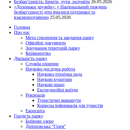
Безбар’єрність: бачити, чути, розуміти
26.05.2026
«Долоньки дружби»: у Національний тиждень
безбар’єрності діти вчилися підтримці та
взаєморозумінню
25.05.2026
Головна
Про нас
Мета створення та завдання парку
Офіційні документи
Зонування територій парку
Керівництво
Діяльність парку
Служба охорони
Науково-дослідна робота
Науково-технічна рада
Наукові куратори
Наукові праці
Експедиційні виїзди
Рекреація
Туристичні маршрути
Корисна інформація для туристів
Екоосвіта
Гордість парку
Боброве озеро
Дніпровська “Гілея”