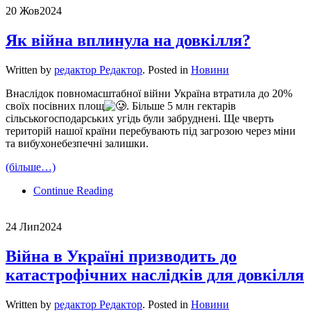
20 Жов
2024
Як війна вплинула на довкілля?
Written by
редактор Редактор
. Posted in
Новини
Внаслідок повномасштабної війни Україна втратила до 20%
своїх посівних площ
. Більше 5 млн гектарів
сільськогосподарських угідь були забруднені. Ще чверть
територій нашої країни перебувають під загрозою через міни
та вибухонебезпечні залишки.
(більше…)
Continue Reading
24 Лип
2024
Війна в Україні призводить до
катастрофічних наслідків для довкілля
Written by
редактор Редактор
. Posted in
Новини