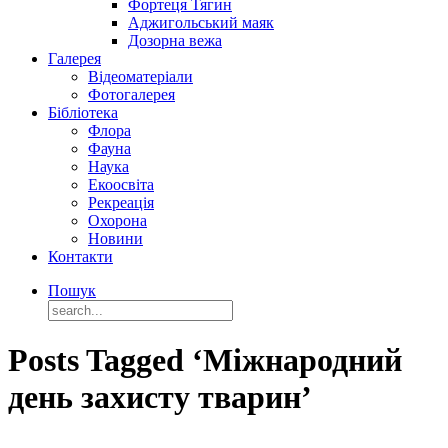
Фортеця Тягин
Аджигольський маяк
Дозорна вежа
Галерея
Відеоматеріали
Фотогалерея
Бібліотека
Флора
Фауна
Наука
Екоосвіта
Рекреація
Охорона
Новини
Контакти
Пошук
Posts Tagged ‘Міжнародний
день захисту тварин’