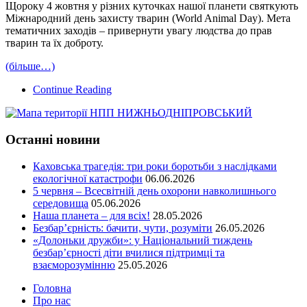
Щороку 4 жовтня у різних куточках нашої планети святкують
Міжнародний день захисту тварин (World Animal Day). Мета
тематичних заходів – привернути увагу людства до прав
тварин та їх доброту.
(більше…)
Continue Reading
Останні новини
Каховська трагедія: три роки боротьби з наслідками
екологічної катастрофи
06.06.2026
5 червня – Всесвітній день охорони навколишнього
середовища
05.06.2026
Наша планета – для всіх!
28.05.2026
Безбар’єрність: бачити, чути, розуміти
26.05.2026
«Долоньки дружби»: у Національний тиждень
безбар’єрності діти вчилися підтримці та
взаєморозумінню
25.05.2026
Головна
Про нас