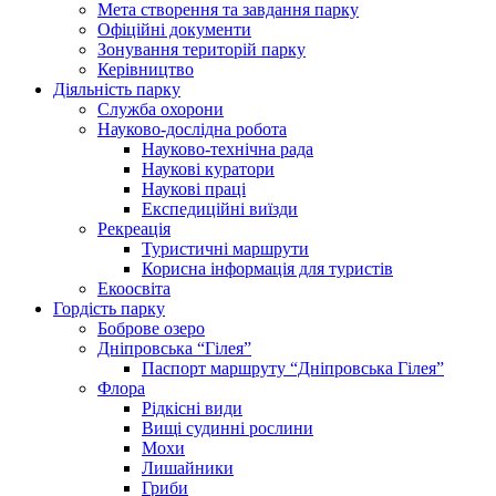
Мета створення та завдання парку
Офіційні документи
Зонування територій парку
Керівництво
Діяльність парку
Служба охорони
Науково-дослідна робота
Науково-технічна рада
Наукові куратори
Наукові праці
Експедиційні виїзди
Рекреація
Туристичні маршрути
Корисна інформація для туристів
Екоосвіта
Гордість парку
Боброве озеро
Дніпровська “Гілея”
Паспорт маршруту “Дніпровська Гілея”
Флора
Рідкісні види
Вищі судинні рослини
Мохи
Лишайники
Гриби