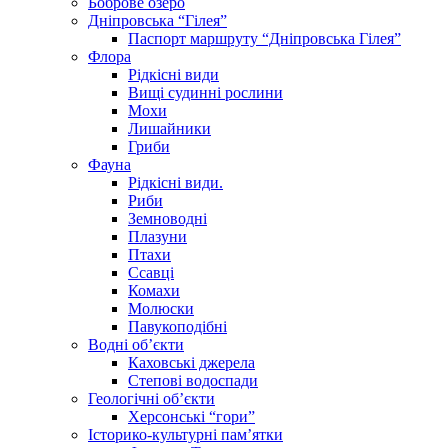
Боброве озеро
Дніпровська “Гілея”
Паспорт маршруту “Дніпровська Гілея”
Флора
Рідкісні види
Вищі судинні рослини
Мохи
Лишайники
Гриби
Фауна
Рідкісні види.
Риби
Земноводні
Плазуни
Птахи
Ссавці
Комахи
Молюски
Павукоподібні
Водні об’єкти
Каховські джерела
Степові водоспади
Геологічні об’єкти
Херсонські “гори”
Історико-культурні пам’ятки