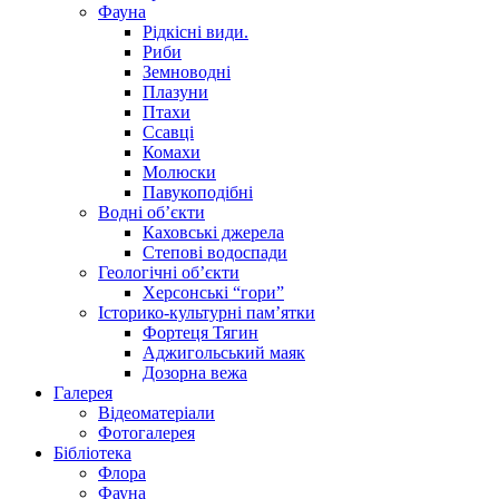
Фауна
Рідкісні види.
Риби
Земноводні
Плазуни
Птахи
Ссавці
Комахи
Молюски
Павукоподібні
Водні об’єкти
Каховські джерела
Степові водоспади
Геологічні об’єкти
Херсонські “гори”
Історико-культурні пам’ятки
Фортеця Тягин
Аджигольський маяк
Дозорна вежа
Галерея
Відеоматеріали
Фотогалерея
Бібліотека
Флора
Фауна