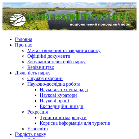
Головна
Про нас
Мета створення та завдання парку
Офіційні документи
Зонування територій парку
Керівництво
Діяльність парку
Служба охорони
Науково-дослідна робота
Науково-технічна рада
Наукові куратори
Наукові праці
Експедиційні виїзди
Рекреація
Туристичні маршрути
Корисна інформація для туристів
Екоосвіта
Гордість парку