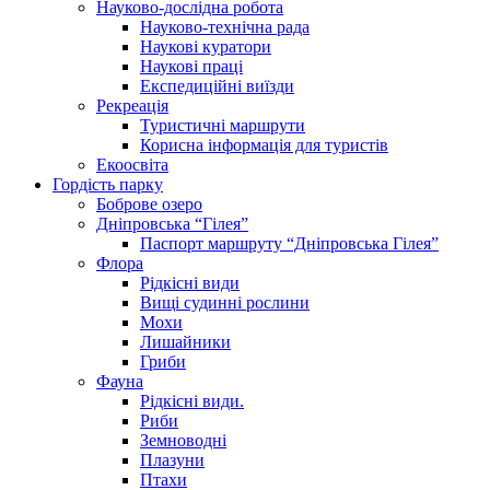
Науково-дослідна робота
Науково-технічна рада
Наукові куратори
Наукові праці
Експедиційні виїзди
Рекреація
Туристичні маршрути
Корисна інформація для туристів
Екоосвіта
Гордість парку
Боброве озеро
Дніпровська “Гілея”
Паспорт маршруту “Дніпровська Гілея”
Флора
Рідкісні види
Вищі судинні рослини
Мохи
Лишайники
Гриби
Фауна
Рідкісні види.
Риби
Земноводні
Плазуни
Птахи