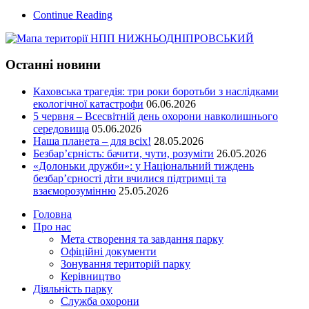
Continue Reading
Останні новини
Каховська трагедія: три роки боротьби з наслідками
екологічної катастрофи
06.06.2026
5 червня – Всесвітній день охорони навколишнього
середовища
05.06.2026
Наша планета – для всіх!
28.05.2026
Безбар’єрність: бачити, чути, розуміти
26.05.2026
«Долоньки дружби»: у Національний тиждень
безбар’єрності діти вчилися підтримці та
взаєморозумінню
25.05.2026
Головна
Про нас
Мета створення та завдання парку
Офіційні документи
Зонування територій парку
Керівництво
Діяльність парку
Служба охорони