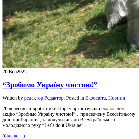
20 Вер
2025
“Зробимо Україну чистою!”
Written by
редактор Редактор
. Posted in
Екоосвіта
,
Новини
20 вересня співробітники Парку організували екологічну
акцію “Зробимо Україну чистою!” , присвячену Всесвітньому
дню прибирання , та долучилися до Всеукраїнського
молодіжного руху “Let`s do it Ukraine”.
(більше…)