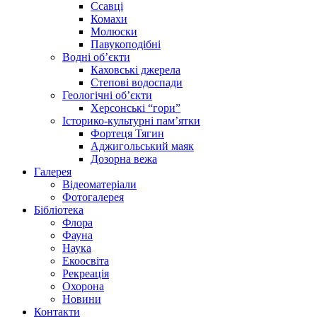
Ссавці
Комахи
Молюски
Павукоподібні
Водні об’єкти
Каховські джерела
Степові водоспади
Геологічні об’єкти
Херсонські “гори”
Історико-культурні пам’ятки
Фортеця Тягин
Аджигольський маяк
Дозорна вежа
Галерея
Відеоматеріали
Фотогалерея
Бібліотека
Флора
Фауна
Наука
Екоосвіта
Рекреація
Охорона
Новини
Контакти