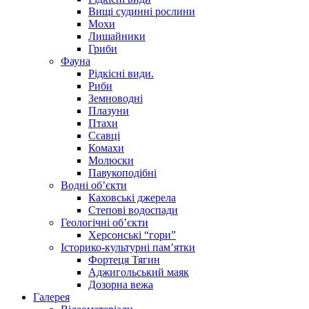
Вищі судинні рослини
Мохи
Лишайники
Гриби
Фауна
Рідкісні види.
Риби
Земноводні
Плазуни
Птахи
Ссавці
Комахи
Молюски
Павукоподібні
Водні об’єкти
Каховські джерела
Степові водоспади
Геологічні об’єкти
Херсонські “гори”
Історико-культурні пам’ятки
Фортеця Тягин
Аджигольський маяк
Дозорна вежа
Галерея