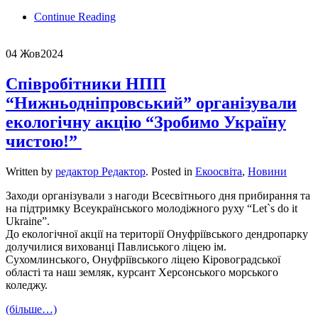
Continue Reading
04 Жов
2024
Співробітники НПП
“Нижньодніпровський” організували
екологічну акцію “Зробимо Україну
чистою!”
Written by
редактор Редактор
. Posted in
Екоосвіта
,
Новини
Заходи організували з нагоди Всесвітнього дня прибирання та
на підтримку Всеукраїнського молодіжного руху “Let`s do it
Ukraine”.
До екологічної акції на території Онуфріївського дендропарку
долучилися вихованці Павлиського ліцею ім.
Сухомлинського, Онуфріївського ліцею Кіровоградської
області та наш земляк, курсант Херсонського морського
коледжу.
(більше…)