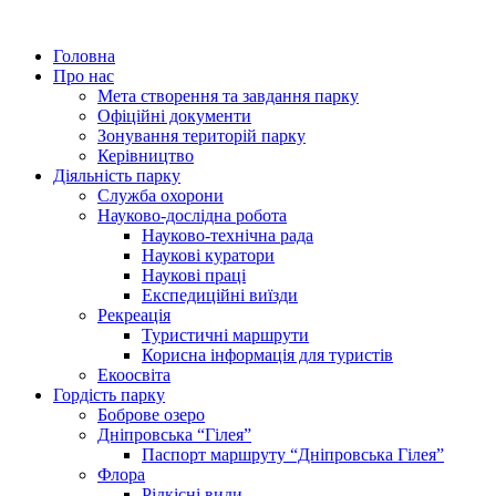
Головна
Про нас
Мета створення та завдання парку
Офіційні документи
Зонування територій парку
Керівництво
Діяльність парку
Служба охорони
Науково-дослідна робота
Науково-технічна рада
Наукові куратори
Наукові праці
Експедиційні виїзди
Рекреація
Туристичні маршрути
Корисна інформація для туристів
Екоосвіта
Гордість парку
Боброве озеро
Дніпровська “Гілея”
Паспорт маршруту “Дніпровська Гілея”
Флора
Рідкісні види