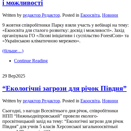
і можливості
Written by
редактор Редактор
. Posted in
Екоосвіта
,
Новини
9 жовтня співробітники Парку взяли участь у вебінарі на тему:
«Екоосвіта для сталого розвитку: досвід і можливості». Захід
організувала ГО «Лісові ініціативи і суспільство ForestCom» та
«Українською кліматичною мережею».
(більше…)
Continue Reading
29 Вер
2025
“Екологічні загрози для річок Півдня”
Written by
редактор Редактор
. Posted in
Екоосвіта
,
Новини
Сьогодні, з нагоди Всесвітнього дня річок, співробітники
НПП “Нижньодніпровський” провели еколого-
просвітницький захід на тему: “Екологічні загрози для річок
Півдня” для учнів 5 класів Херсонської загальноосвітньої