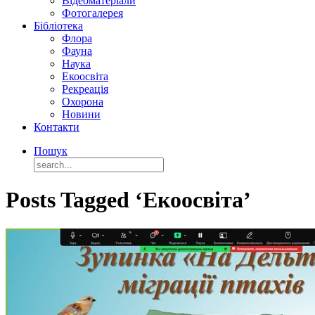
Відеоматеріали
Фотогалерея
Бібліотека
Флора
Фауна
Наука
Екоосвіта
Рекреація
Охорона
Новини
Контакти
Пошук
Posts Tagged ‘Екоосвіта’