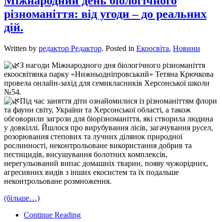
Міжнародний день біологічного
різноманіття: від угоди – до реальних
дій.
Written by
редактор Редактор
. Posted in
Екоосвіта
,
Новини
З нагоди Міжнародного дня біологічного різноманіття
екоосвітянка парку «Нижньодніпровський» Тетяна Крючкова
провела онлайн-захід для семикласників Херсонської школи
№54.
Під час заняття діти ознайомилися із різноманіттям флори
та фауни світу, України та Херсонської області, а також
обговорили загрози для біорізноманіття, які створила людина
у довкіллі. Йшлося про вирубування лісів, загачування русел,
розорювання степових та лучних ділянок природної
рослинності, неконтрольоване використання добрив та
пестицидів, висушування болотних комплексів,
нерегульований випас домашніх тварин, появу чужорідних,
агресивних видів з інших екосистем та їх подальше
неконтрольоване розмноження.
(більше…)
Continue Reading