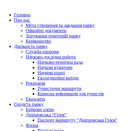
Головна
Про нас
Мета створення та завдання парку
Офіційні документи
Зонування територій парку
Керівництво
Діяльність парку
Служба охорони
Науково-дослідна робота
Науково-технічна рада
Наукові куратори
Наукові праці
Експедиційні виїзди
Рекреація
Туристичні маршрути
Корисна інформація для туристів
Екоосвіта
Гордість парку
Боброве озеро
Дніпровська “Гілея”
Паспорт маршруту “Дніпровська Гілея”
Флора
Рідкісні види