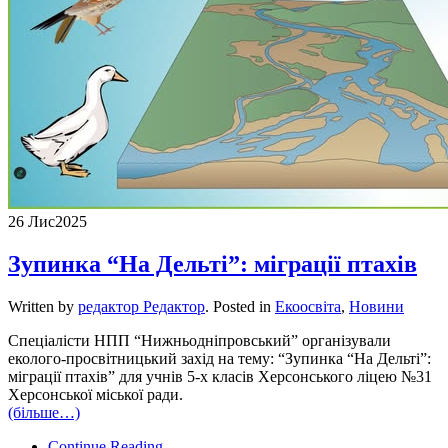
26 Лис
2025
Зупинка “На Дельті”: міграції птахів
Written by
редактор Редактор
. Posted in
Екоосвіта
,
Новини
Спеціалісти НПП “Нижньодніпровський” організували
еколого-просвітницький захід на тему: “Зупинка “На Дельті”:
міграції птахів” для учнів 5-х класів Херсонського ліцею №31
Херсонської міської ради.
(більше…)
Continue Reading