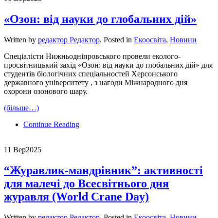
«Озон: від науки до глобальних дій»
Written by
редактор Редактор
. Posted in
Екоосвіта
,
Новини
Спеціалісти Нижньодніпровського провели еколого-
просвітницький захід «Озон: від науки до глобальних дій» для
студентів біологічних спеціальностей Херсонського
державного університету , з нагоди Міжнародного дня
охорони озонового шару.
(більше…)
Continue Reading
11 Вер
2025
“Журавлик-мандрівник”: активності
для малечі до Всесвітнього дня
журавля (World Crane Day)
Written by
редактор Редактор
. Posted in
Екоосвіта
,
Новини