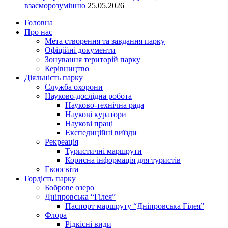
взаєморозумінню
25.05.2026
Головна
Про нас
Мета створення та завдання парку
Офіційні документи
Зонування територій парку
Керівництво
Діяльність парку
Служба охорони
Науково-дослідна робота
Науково-технічна рада
Наукові куратори
Наукові праці
Експедиційні виїзди
Рекреація
Туристичні маршрути
Корисна інформація для туристів
Екоосвіта
Гордість парку
Боброве озеро
Дніпровська “Гілея”
Паспорт маршруту “Дніпровська Гілея”
Флора
Рідкісні види