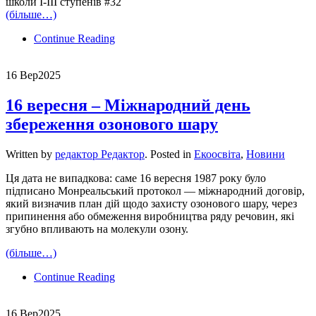
школи І-ІІІ ступенів #32
(більше…)
Continue Reading
16 Вер
2025
16 вересня – Міжнародний день
збереження озонового шару
Written by
редактор Редактор
. Posted in
Екоосвіта
,
Новини
Ця дата не випадкова: саме 16 вересня 1987 року було
підписано Монреальський протокол — міжнародний договір,
який визначив план дій щодо захисту озонового шару, через
припинення або обмеження виробництва ряду речовин, які
згубно впливають на молекули озону.
(більше…)
Continue Reading
16 Вер
2025