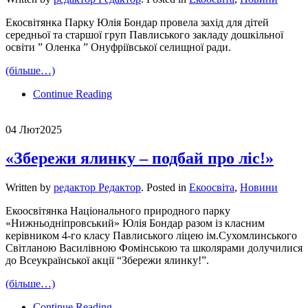
Екосвітянка Парку Юлія Бондар провела захід для дітей
середньої та старшої груп Павлиського закладу дошкільної
освіти ” Оленка ” Онуфріївської селищної ради.
(більше…)
Continue Reading
04 Лют
2025
«Збережи ялинку – подбай про ліс!»
Written by
редактор Редактор
. Posted in
Екоосвіта
,
Новини
Екоосвітянка Національного природного парку
«Нижньодніпровський» Юлія Бондар разом із класним
керівником 4-го класу Павлиського ліцею ім.Сухомлинського
Світланою Василівною Фомінською та школярами долучилися
до Всеукраїнської акції “Збережи ялинку!”.
(більше…)
Continue Reading