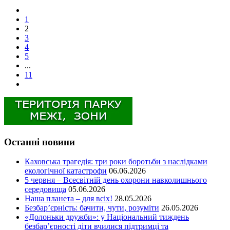
1
2
3
4
5
...
11
Останні новини
Каховська трагедія: три роки боротьби з наслідками
екологічної катастрофи
06.06.2026
5 червня – Всесвітній день охорони навколишнього
середовища
05.06.2026
Наша планета – для всіх!
28.05.2026
Безбар’єрність: бачити, чути, розуміти
26.05.2026
«Долоньки дружби»: у Національний тиждень
безбар’єрності діти вчилися підтримці та