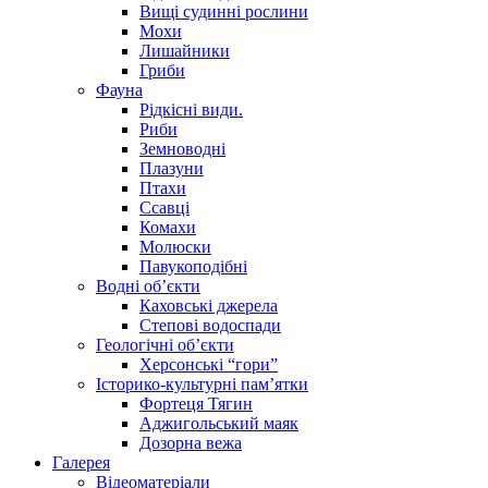
Вищі судинні рослини
Мохи
Лишайники
Гриби
Фауна
Рідкісні види.
Риби
Земноводні
Плазуни
Птахи
Ссавці
Комахи
Молюски
Павукоподібні
Водні об’єкти
Каховські джерела
Степові водоспади
Геологічні об’єкти
Херсонські “гори”
Історико-культурні пам’ятки
Фортеця Тягин
Аджигольський маяк
Дозорна вежа
Галерея
Відеоматеріали