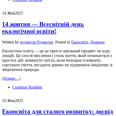
14 Жов
2025
14 жовтня — Всесвітній день
екологічної освіти!
Written by
редактор Редактор
. Posted in
Екоосвіта
,
Новини
Екологічна освіта — це не просто шкільний предмет чи курс
лекцій. Це спосіб мислення і стиль життя, який починається з
простих дій: вимкнути світло, коли виходиш із кімнати,
сортувати сміття, висадити дерево чи підтримати ініціативу зі
збереження природи.
(більше…)
Continue Reading
10 Жов
2025
Екоосвіта для сталого розвитку: досвід