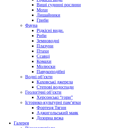
Вищі судинні рослини
Мохи
Лишайники
Гриби
Фауна
Рідкісні види.
Риби
Земноводні
Плазуни
Птахи
Ссавці
Комахи
Молюски
Павукоподібні
Водні об’єкти
Каховські джерела
Степові водоспади
Геологічні об’єкти
Херсонські “гори”
Історико-культурні пам’ятки
Фортеця Тягин
Аджигольський маяк
Дозорна вежа
Галерея