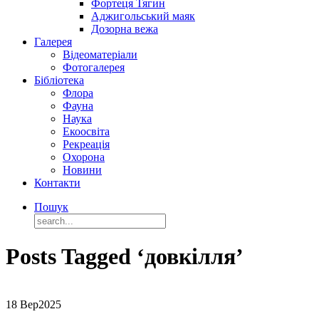
Фортеця Тягин
Аджигольський маяк
Дозорна вежа
Галерея
Відеоматеріали
Фотогалерея
Бібліотека
Флора
Фауна
Наука
Екоосвіта
Рекреація
Охорона
Новини
Контакти
Пошук
Posts Tagged ‘довкілля’
18 Вер
2025