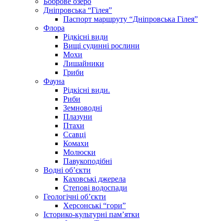
Боброве озеро
Дніпровська “Гілея”
Паспорт маршруту “Дніпровська Гілея”
Флора
Рідкісні види
Вищі судинні рослини
Мохи
Лишайники
Гриби
Фауна
Рідкісні види.
Риби
Земноводні
Плазуни
Птахи
Ссавці
Комахи
Молюски
Павукоподібні
Водні об’єкти
Каховські джерела
Степові водоспади
Геологічні об’єкти
Херсонські “гори”
Історико-культурні пам’ятки