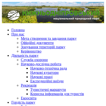
Головна
Про нас
Мета створення та завдання парку
Офіційні документи
Зонування територій парку
Керівництво
Діяльність парку
Служба охорони
Науково-дослідна робота
Науково-технічна рада
Наукові куратори
Наукові праці
Експедиційні виїзди
Рекреація
Туристичні маршрути
Корисна інформація для туристів
Екоосвіта
Гордість парку