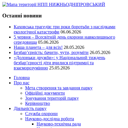
Останні новини
Каховська трагедія: три роки боротьби з наслідками
екологічної катастрофи
06.06.2026
5 червня – Всесвітній день охорони навколишнього
середовища
05.06.2026
Наша планета – для всіх!
28.05.2026
Безбар’єрність: бачити, чути, розуміти
26.05.2026
«Долоньки дружби»: у Національний тиждень
безбар’єрності діти вчилися підтримці та
взаєморозумінню
25.05.2026
Головна
Про нас
Мета створення та завдання парку
Офіційні документи
Зонування територій парку
Керівництво
Діяльність парку
Служба охорони
Науково-дослідна робота
Науково-технічна рада