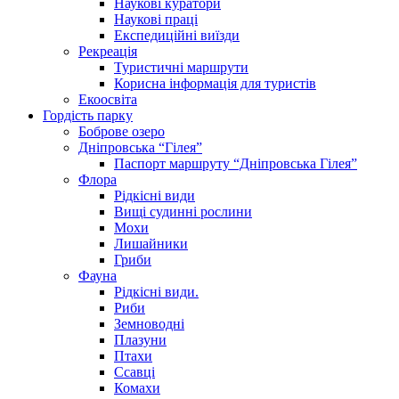
Наукові куратори
Наукові праці
Експедиційні виїзди
Рекреація
Туристичні маршрути
Корисна інформація для туристів
Екоосвіта
Гордість парку
Боброве озеро
Дніпровська “Гілея”
Паспорт маршруту “Дніпровська Гілея”
Флора
Рідкісні види
Вищі судинні рослини
Мохи
Лишайники
Гриби
Фауна
Рідкісні види.
Риби
Земноводні
Плазуни
Птахи
Ссавці
Комахи