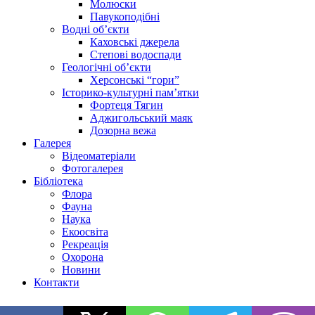
Молюски
Павукоподібні
Водні об’єкти
Каховські джерела
Степові водоспади
Геологічні об’єкти
Херсонські “гори”
Історико-культурні пам’ятки
Фортеця Тягин
Аджигольський маяк
Дозорна вежа
Галерея
Відеоматеріали
Фотогалерея
Бібліотека
Флора
Фауна
Наука
Екоосвіта
Рекреація
Охорона
Новини
Контакти